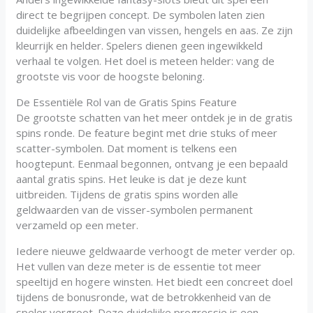
direct te begrijpen concept. De symbolen laten zien
duidelijke afbeeldingen van vissen, hengels en aas. Ze zijn
kleurrijk en helder. Spelers dienen geen ingewikkeld
verhaal te volgen. Het doel is meteen helder: vang de
grootste vis voor de hoogste beloning.
De Essentiële Rol van de Gratis Spins Feature
De grootste schatten van het meer ontdek je in de gratis
spins ronde. De feature begint met drie stuks of meer
scatter-symbolen. Dat moment is telkens een
hoogtepunt. Eenmaal begonnen, ontvang je een bepaald
aantal gratis spins. Het leuke is dat je deze kunt
uitbreiden. Tijdens de gratis spins worden alle
geldwaarden van de visser-symbolen permanent
verzameld op een meter.
Iedere nieuwe geldwaarde verhoogt de meter verder op.
Het vullen van deze meter is de essentie tot meer
speeltijd en hogere winsten. Het biedt een concreet doel
tijdens de bonusronde, wat de betrokkenheid van de
speler vergroot. Deze duidelijke progressie is een