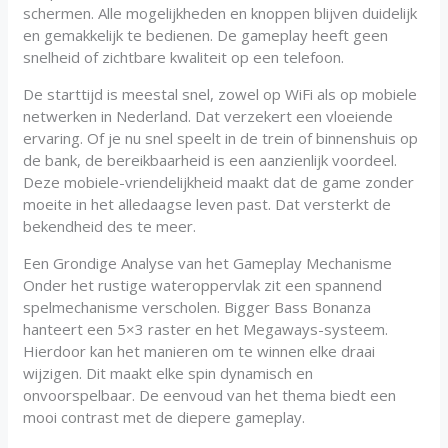
schermen. Alle mogelijkheden en knoppen blijven duidelijk
en gemakkelijk te bedienen. De gameplay heeft geen
snelheid of zichtbare kwaliteit op een telefoon.
De starttijd is meestal snel, zowel op WiFi als op mobiele
netwerken in Nederland. Dat verzekert een vloeiende
ervaring. Of je nu snel speelt in de trein of binnenshuis op
de bank, de bereikbaarheid is een aanzienlijk voordeel.
Deze mobiele-vriendelijkheid maakt dat de game zonder
moeite in het alledaagse leven past. Dat versterkt de
bekendheid des te meer.
Een Grondige Analyse van het Gameplay Mechanisme
Onder het rustige wateroppervlak zit een spannend
spelmechanisme verscholen. Bigger Bass Bonanza
hanteert een 5×3 raster en het Megaways-systeem.
Hierdoor kan het manieren om te winnen elke draai
wijzigen. Dit maakt elke spin dynamisch en
onvoorspelbaar. De eenvoud van het thema biedt een
mooi contrast met de diepere gameplay.