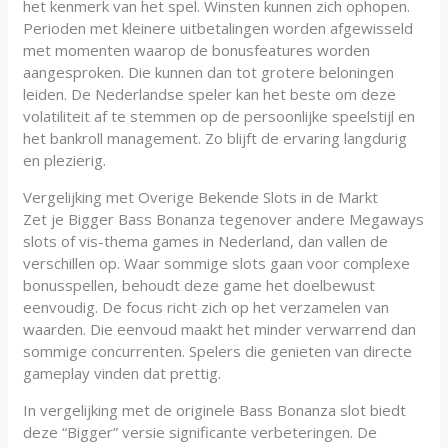
het kenmerk van het spel. Winsten kunnen zich ophopen.
Perioden met kleinere uitbetalingen worden afgewisseld
met momenten waarop de bonusfeatures worden
aangesproken. Die kunnen dan tot grotere beloningen
leiden. De Nederlandse speler kan het beste om deze
volatiliteit af te stemmen op de persoonlijke speelstijl en
het bankroll management. Zo blijft de ervaring langdurig
en plezierig.
Vergelijking met Overige Bekende Slots in de Markt
Zet je Bigger Bass Bonanza tegenover andere Megaways
slots of vis-thema games in Nederland, dan vallen de
verschillen op. Waar sommige slots gaan voor complexe
bonusspellen, behoudt deze game het doelbewust
eenvoudig. De focus richt zich op het verzamelen van
waarden. Die eenvoud maakt het minder verwarrend dan
sommige concurrenten. Spelers die genieten van directe
gameplay vinden dat prettig.
In vergelijking met de originele Bass Bonanza slot biedt
deze “Bigger” versie significante verbeteringen. De