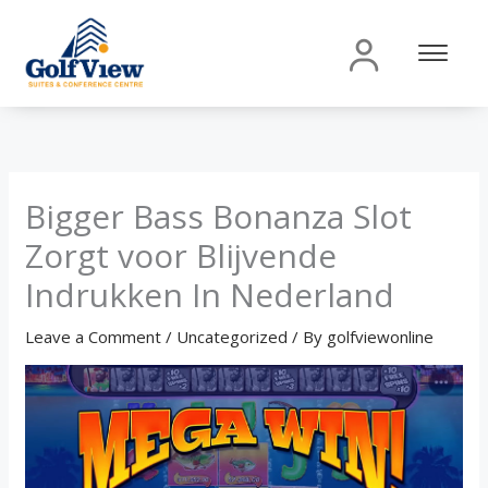
Skip
to
content
Bigger Bass Bonanza Slot
Zorgt voor Blijvende
Indrukken In Nederland
Leave a Comment
/
Uncategorized
/ By
golfviewonline