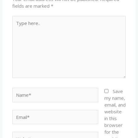
fields are marked
*
Type
here..
Name*
Save
my name,
email, and
website
Email*
in this
browser
for the
Website