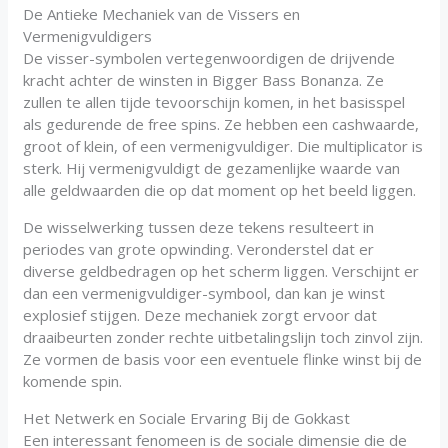
De Antieke Mechaniek van de Vissers en
Vermenigvuldigers
De visser-symbolen vertegenwoordigen de drijvende
kracht achter de winsten in Bigger Bass Bonanza. Ze
zullen te allen tijde tevoorschijn komen, in het basisspel
als gedurende de free spins. Ze hebben een cashwaarde,
groot of klein, of een vermenigvuldiger. Die multiplicator is
sterk. Hij vermenigvuldigt de gezamenlijke waarde van
alle geldwaarden die op dat moment op het beeld liggen.
De wisselwerking tussen deze tekens resulteert in
periodes van grote opwinding. Veronderstel dat er
diverse geldbedragen op het scherm liggen. Verschijnt er
dan een vermenigvuldiger-symbool, dan kan je winst
explosief stijgen. Deze mechaniek zorgt ervoor dat
draaibeurten zonder rechte uitbetalingslijn toch zinvol zijn.
Ze vormen de basis voor een eventuele flinke winst bij de
komende spin.
Het Netwerk en Sociale Ervaring Bij de Gokkast
Een interessant fenomeen is de sociale dimensie die de