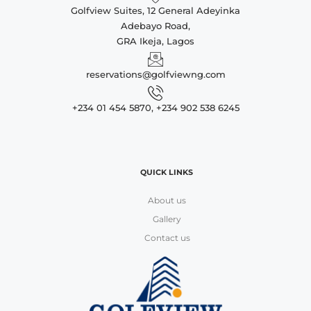
Golfview Suites, 12 General Adeyinka
Adebayo Road,
GRA Ikeja, Lagos
reservations@golfviewng.com
+234 01 454 5870, +234 902 538 6245
QUICK LINKS
About us
Gallery
Contact us