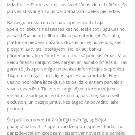
izdarītu. Izvēloties vietni, kas izceļ šādas ziņu atklātību, jūs
jau veicat svarīgo soļus pārdomātākā spēles pieredzē.
Bankingu drošība un apzināta spēlēšana Latvijā
Spēlējot jebkurā tiešsaistes kazino, ieskaitot Fugu Casino,
aizsardzība un atbildība ir divas pamatprincipi. Par labu,
platforma piedāvā dažādus drošus norēķinu veidus, kas ir
pieejami Latvijas lietotājiem. Tie iekļauj banku
pārvedumus, kredītkartes un e-maksājumu sistēmas. Visu
veidu finanšu darījumi tiek sargāti ar jaunāko šifrēšanu. Tas
garantē jūsu personīgo un bankas informācijas slepenību.
Tikpat nozīmīga ir atbildīgas spēlēšanas metode. Fugu
Casino nodrošina līdzekļus, kas palīdz klientiem pārvaldīt
savus uzvedību. Tie ietver noguldījumu ierobežojumu
variantu, zaudējumu ierobežojumu, pašizslēgšanu (self-
exclusion) un paziņojumus, kas atgādina pavadīto laika
periodu.
Šie paši instrumenti ir ārkārtīgi nozīmīgi, spēlējot
paaugstinātas RTP spēļu vai džekpotu spēles. Pārliecība
par izdevīgākām izredzēm reizēm var novest pie pārlieku