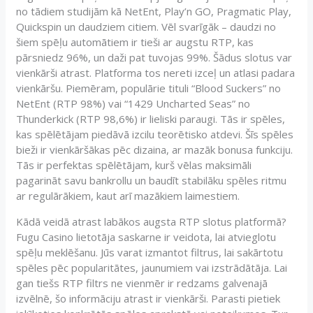
no tādiem studijām kā NetEnt, Play’n GO, Pragmatic Play,
Quickspin un daudziem citiem. Vēl svarīgāk – daudzi no
šiem spēļu automātiem ir tieši ar augstu RTP, kas
pārsniedz 96%, un daži pat tuvojas 99%. Šādus slotus var
vienkārši atrast. Platforma tos nereti izceļ un atlasi padara
vienkāršu. Piemēram, populārie tituli “Blood Suckers” no
NetEnt (RTP 98%) vai “1429 Uncharted Seas” no
Thunderkick (RTP 98,6%) ir lieliski paraugi. Tās ir spēles,
kas spēlētājam piedāvā izcilu teorētisko atdevi. Šīs spēles
bieži ir vienkāršākas pēc dizaina, ar mazāk bonusa funkciju.
Tās ir perfektas spēlētājam, kurš vēlas maksimāli
pagarināt savu bankrollu un baudīt stabilāku spēles ritmu
ar regulārākiem, kaut arī mazākiem laimestiem.
Kādā veidā atrast labākos augsta RTP slotus platformā?
Fugu Casino lietotāja saskarne ir veidota, lai atvieglotu
spēļu meklēšanu. Jūs varat izmantot filtrus, lai sakārtotu
spēles pēc popularitātes, jaunumiem vai izstrādātāja. Lai
gan tiešs RTP filtrs ne vienmēr ir redzams galvenajā
izvēlnē, šo informāciju atrast ir vienkārši. Parasti pietiek