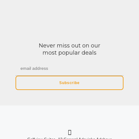
Never miss out on our
most popular deals
Email
Address
Subscribe