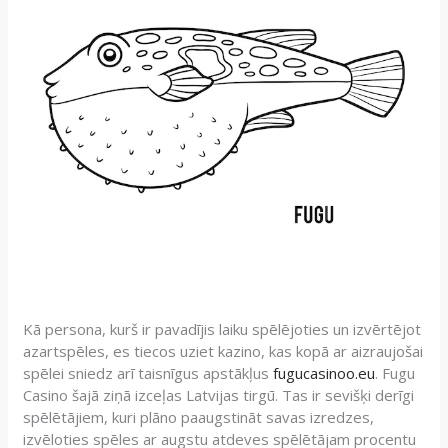
Kā persona, kurš ir pavadījis laiku spēlējoties un izvērtējot
azartspēles, es tiecos uziet kazino, kas kopā ar aizraujošai
spēlei sniedz arī taisnīgus apstākļus
fugucasinoo.eu
. Fugu
Casino šajā ziņā izceļas Latvijas tirgū. Tas ir sevišķi derīgi
spēlētājiem, kuri plāno paaugstināt savas izredzes,
izvēloties spēles ar augstu atdeves spēlētājam procentu