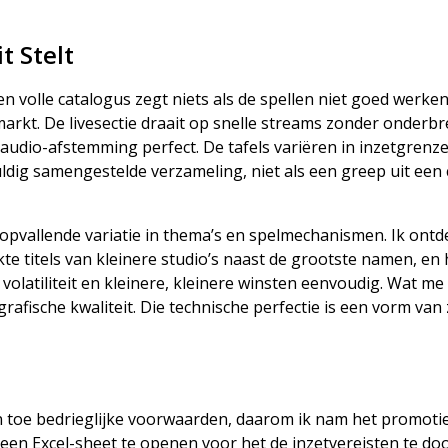
t Stelt
n volle catalogus zegt niets als de spellen niet goed werken.
rkt. De livesectie draait op snelle streams zonder onderbr
de audio-afstemming perfect. De tafels variëren in inzetgren
uldig samengestelde verzameling, niet als een greep uit een
pvallende variatie in thema’s en spelmechanismen. Ik ontd
te titels van kleinere studio’s naast de grootste namen, en
volatiliteit en kleinere, kleinere winsten eenvoudig. Wat me
fische kwaliteit. Die technische perfectie is een vorm van 
 toe bedrieglijke voorwaarden, daarom ik nam het promoti
n Excel-sheet te openen voor het de inzetvereisten te doorg