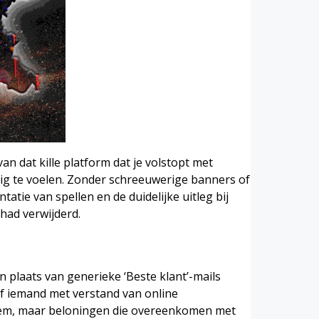
 van dat kille platform dat je volstopt met
ttig te voelen. Zonder schreeuwerige banners of
atie van spellen en de duidelijke uitleg bij
 had verwijderd.
 plaats van generieke ‘Beste klant’-mails
of iemand met verstand van online
teem, maar beloningen die overeenkomen met