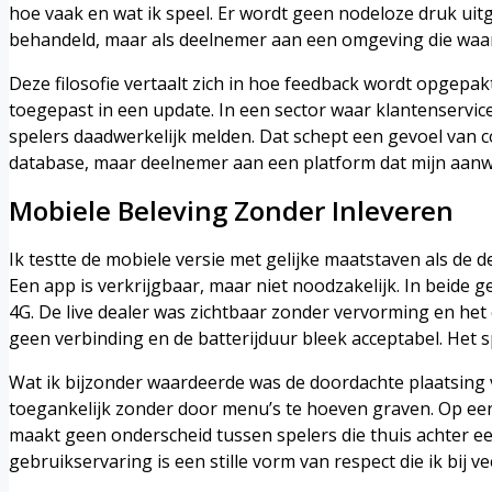
hoe vaak en wat ik speel. Er wordt geen nodeloze druk uitg
behandeld, maar als deelnemer aan een omgeving die waar
Deze filosofie vertaalt zich in hoe feedback wordt opgepak
toegepast in een update. In een sector waar klantenservice 
spelers daadwerkelijk melden. Dat schept een gevoel van c
database, maar deelnemer aan een platform dat mijn aanw
Mobiele Beleving Zonder Inleveren
Ik testte de mobiele versie met gelijke maatstaven als de
Een app is verkrijgbaar, maar niet noodzakelijk. In beide
4G. De live dealer was zichtbaar zonder vervorming en het 
geen verbinding en de batterijduur bleek acceptabel. Het 
Wat ik bijzonder waardeerde was de doordachte plaatsing v
toegankelijk zonder door menu’s te hoeven graven. Op een 
maakt geen onderscheid tussen spelers die thuis achter e
gebruikservaring is een stille vorm van respect die ik bij v