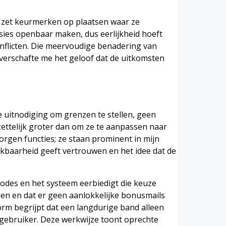
ar zet keurmerken op plaatsen waar ze
ies openbaar maken, dus eerlijkheid hoeft
conflicten. Die meervoudige benadering van
 verschafte me het geloof dat de uitkomsten
le uitnodiging om grenzen te stellen, geen
zettelijk groter dan om ze te aanpassen naar
orgen functies; ze staan prominent in mijn
ikbaarheid geeft vertrouwen en het idee dat de
iodes en het systeem eerbiedigt die keuze
den en dat er geen aanlokkelijke bonusmails
form begrijpt dat een langdurige band alleen
 gebruiker. Deze werkwijze toont oprechte