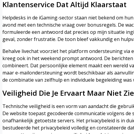
Klantenservice Dat Altijd Klaarstaat
Helpdesks in de iGaming-sector staan niet bekend om hun g
avond met een technische vraag over bonusregels. De wac
formuleerde een antwoord dat precies op mijn situatie ingi
geval, zonder frustratie. De toon bleef vakkundig en hulp
Behalve livechat voorziet het platform ondersteuning via 
kreeg ook in het weekend prompt antwoord. De berichten 
combineert. Dat persoonlijke element maakt een wereld van v
maar e-mailondersteuning wordt beschikbaar als aanvulling
de combinatie van zelfhulp en individuele begeleiding wa
Veiligheid Die Je Ervaart Maar Niet Zie
Technische veiligheid is een vorm van aandacht die gebrui
De website toepast gecodeerde communicatie volgens de st
onafhankelijk getoetste servers. Het privacybeleid is in du
bestudeerde het privacybeleid volledig en constateerde dat