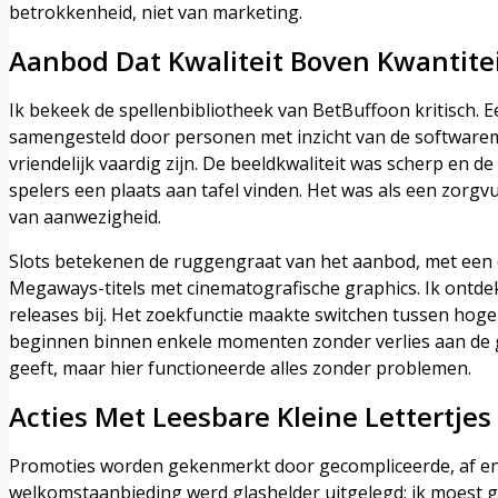
betrokkenheid, niet van marketing.
Aanbod Dat Kwaliteit Boven Kwantitei
Ik bekeek de spellenbibliotheek van BetBuffoon kritisch. Ee
samengesteld door personen met inzicht van de softwarema
vriendelijk vaardig zijn. De beeldkwaliteit was scherp en 
spelers een plaats aan tafel vinden. Het was als een zorgv
van aanwezigheid.
Slots betekenen de ruggengraat van het aanbod, met een o
Megaways-titels met cinematografische graphics. Ik ontdek
releases bij. Het zoekfunctie maakte switchen tussen hoge 
beginnen binnen enkele momenten zonder verlies aan de gra
geeft, maar hier functioneerde alles zonder problemen.
Acties Met Leesbare Kleine Lettertjes
Promoties worden gekenmerkt door gecompliceerde, af en
welkomstaanbieding werd glashelder uitgelegd; ik moest gee