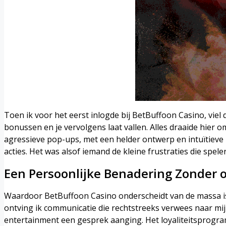
Toen ik voor het eerst inlogde bij BetBuffoon Casino, vi
bonussen en je vervolgens laat vallen. Alles draaide hier
agressieve pop-ups, met een helder ontwerp en intuïtieve na
acties. Het was alsof iemand de kleine frustraties die spe
Een Persoonlijke Benadering Zonder 
Waardoor BetBuffoon Casino onderscheidt van de massa is 
ontving ik communicatie die rechtstreeks verwees naar mi
entertainment een gesprek aanging. Het loyaliteitsprogr