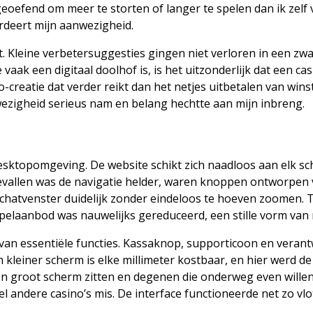
eoefend om meer te storten of langer te spelen dan ik zelf v
deert mijn aanwezigheid.
t. Kleine verbetersuggesties gingen niet verloren in een zw
vaak een digitaal doolhof is, is het uitzonderlijk dat een c
o-creatie dat verder reikt dan het netjes uitbetalen van wi
ezigheid serieus nam en belang hechtte aan mijn inbreng.
 desktopomgeving. De website schikt zich naadloos aan elk 
 gevallen was de navigatie helder, waren knoppen ontworpen
chatvenster duidelijk zonder eindeloos te hoeven zoomen. Ti
spelaanbod was nauwelijks gereduceerd, een stille vorm van
an essentiële functies. Kassaknop, supporticoon en verantw
kleiner scherm is elke millimeter kostbaar, en hier werd de
en groot scherm zitten en degenen die onderweg even willen
eel andere casino’s mis. De interface functioneerde net zo vl