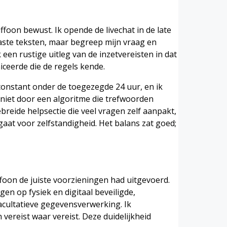
foon bewust. Ik opende de livechat in de late
aste teksten, maar begreep mijn vraag en
een rustige uitleg van de inzetvereisten in dat
ceerde die de regels kende.
constant onder de toegezegde 24 uur, en ik
iet door een algoritme die trefwoorden
ebreide helpsectie die veel vragen zelf aanpakt,
aat voor zelfstandigheid. Het balans zat goed;
foon de juiste voorzieningen had uitgevoerd.
n op fysiek en digitaal beveiligde,
 facultatieve gegevensverwerking. Ik
vereist waar vereist. Deze duidelijkheid