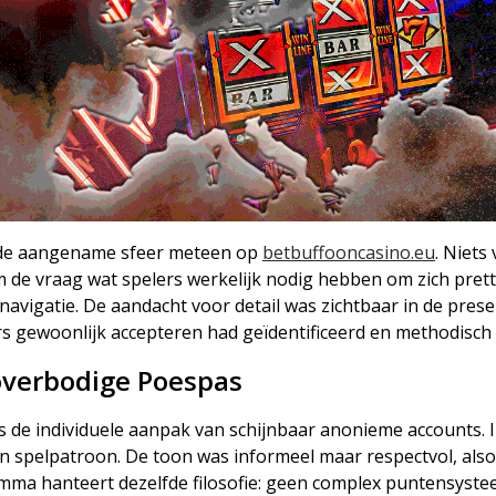
el de aangename sfeer meteen op
betbuffooncasino.eu
. Niets
 om de vraag wat spelers werkelijk nodig hebben om zich pre
vigatie. De aandacht voor detail was zichtbaar in de present
lers gewoonlijk accepteren had geïdentificeerd en methodisch
overbodige Poespas
de individuele aanpak van schijnbaar anonieme accounts. In
jn spelpatroon. De toon was informeel maar respectvol, als
amma hanteert dezelfde filosofie: geen complex puntensys