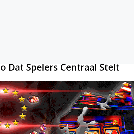
o Dat Spelers Centraal Stelt