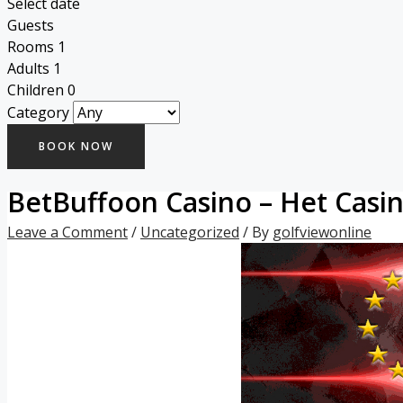
Select date
Guests
Rooms
1
Adults
1
Children
0
Category
BOOK NOW
BetBuffoon Casino – Het Casin
Leave a Comment
/
Uncategorized
/ By
golfviewonline