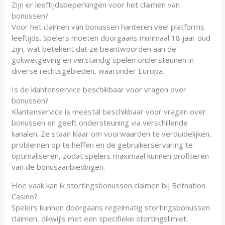
Zijn er leeftijdsbeperkingen voor het claimen van
bonussen?
Voor het claimen van bonussen hanteren veel platforms
leeftijds. Spelers moeten doorgaans minimaal 18 jaar oud
zijn, wat betekent dat ze beantwoorden aan de
gokwetgeving en verstandig spelen ondersteunen in
diverse rechtsgebieden, waaronder Europa.
Is de klantenservice beschikbaar voor vragen over
bonussen?
Klantenservice is meestal beschikbaar voor vragen over
bonussen en geeft ondersteuning via verschillende
kanalen. Ze staan klaar om voorwaarden te verduidelijken,
problemen op te heffen en de gebruikerservaring te
optimaliseren, zodat spelers maximaal kunnen profiteren
van de bonusaanbiedingen.
Hoe vaak kan ik stortingsbonussen claimen bij Betnation
Casino?
Spelers kunnen doorgaans regelmatig stortingsbonussen
claimen, dikwijls met een specifieke stortingslimiet.