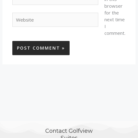
browser
for the
Website
next time
I
comment.
Contact Golfview
Suites