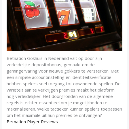
Betnation Gokhuis in Nederland valt op door zijn
verleidelijke depositobonus, gemaakt om de
gamingervaring voor nieuwe gokkers te versterken. Met
een simpele accountinstelling en identiteitsverificatie
hebben spelers snel toegang tot opwindende spellen. De
variëteit aan te verkrijgen premies maakt het platform
nog verleidelijker. Het doorgronden van de algemene
regels is echter essentieel om je mogelijkheden te
maximaliseren. Welke tactieken kunnen spelers toepassen
om het maximale uit hun premies te ontvangen?
Betnation Player Reviews