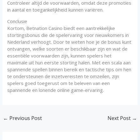
Controleer altijd de voorwaarden, omdat deze promoties
in aantal en toegankelijkheid kunnen variëren.
Conclusie
Kortom, Betnation Casino biedt een aantrekkelijke
stortingsbonus die de spelervaring voor nieuwkomers in
Nederland verhoogt. Door te weten hoe je de bonus kunt
ontvangen, welke soorten er beschikbaar zijn en wat de
essentiële voorwaarden zijn, kunnen spelers het
maximale uit hun eerste storting halen. Met een scala aan
spannende spellen binnen bereik en tactische tips om hen
te ondersteunen de inzetvereisten te omzeilen, zijn
spelers goed toegerust om te beleven van een
spannende en lonende online game-ervaring.
←
Previous Post
Next Post
→