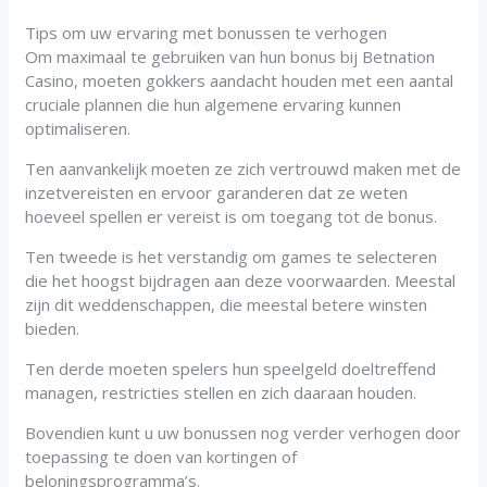
Tips om uw ervaring met bonussen te verhogen
Om maximaal te gebruiken van hun bonus bij Betnation
Casino, moeten gokkers aandacht houden met een aantal
cruciale plannen die hun algemene ervaring kunnen
optimaliseren.
Ten aanvankelijk moeten ze zich vertrouwd maken met de
inzetvereisten en ervoor garanderen dat ze weten
hoeveel spellen er vereist is om toegang tot de bonus.
Ten tweede is het verstandig om games te selecteren
die het hoogst bijdragen aan deze voorwaarden. Meestal
zijn dit weddenschappen, die meestal betere winsten
bieden.
Ten derde moeten spelers hun speelgeld doeltreffend
managen, restricties stellen en zich daaraan houden.
Bovendien kunt u uw bonussen nog verder verhogen door
toepassing te doen van kortingen of
beloningsprogramma’s.