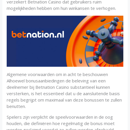
verzekert Betnation Casino dat gebruikers ruim
mogelijkheden hebben om hun winkansen te verhogen.
Algemene voorwaarden om in acht te beschouwen
Alhoewel bonusaanbiedingen de beleving van een
deelnemer bij Betnation Casino substantieel kunnen
versterken, is het essentieel dat u de aansluitende basis
regels begrijpt om maximaal van deze bonussen te zullen
benutten.
Spelers zijn verplicht de speelvoorwaarden in de oog
houden, die definiëren hoe regelmatig de bonus moet
worden geclaimd voordat ze zullen worden afgehaald.