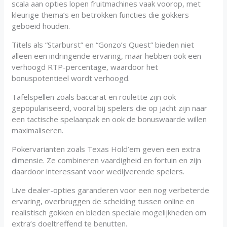
scala aan opties lopen fruitmachines vaak voorop, met
kleurige thema’s en betrokken functies die gokkers
geboeid houden.
Titels als “Starburst” en “Gonzo’s Quest” bieden niet
alleen een indringende ervaring, maar hebben ook een
verhoogd RTP-percentage, waardoor het
bonuspotentieel wordt verhoogd.
Tafelspellen zoals baccarat en roulette zijn ook
gepopulariseerd, vooral bij spelers die op jacht zijn naar
een tactische spelaanpak en ook de bonuswaarde willen
maximaliseren.
Pokervarianten zoals Texas Hold’em geven een extra
dimensie. Ze combineren vaardigheid en fortuin en zijn
daardoor interessant voor wedijverende spelers.
Live dealer-opties garanderen voor een nog verbeterde
ervaring, overbruggen de scheiding tussen online en
realistisch gokken en bieden speciale mogelijkheden om
extra’s doeltreffend te benutten.