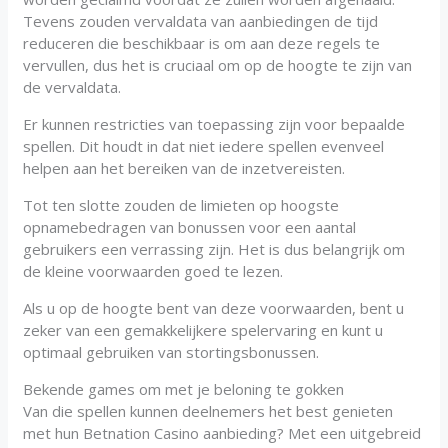
Tevens zouden vervaldata van aanbiedingen de tijd
reduceren die beschikbaar is om aan deze regels te
vervullen, dus het is cruciaal om op de hoogte te zijn van
de vervaldata.
Er kunnen restricties van toepassing zijn voor bepaalde
spellen. Dit houdt in dat niet iedere spellen evenveel
helpen aan het bereiken van de inzetvereisten.
Tot ten slotte zouden de limieten op hoogste
opnamebedragen van bonussen voor een aantal
gebruikers een verrassing zijn. Het is dus belangrijk om
de kleine voorwaarden goed te lezen.
Als u op de hoogte bent van deze voorwaarden, bent u
zeker van een gemakkelijkere spelervaring en kunt u
optimaal gebruiken van stortingsbonussen.
Bekende games om met je beloning te gokken
Van die spellen kunnen deelnemers het best genieten
met hun Betnation Casino aanbieding? Met een uitgebreid