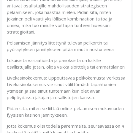
antavat osallistujille mahdollisuuden strategiseen
pelaamiseen, joka haastaa mielen. Pidän sitä, miten
jokainen peli vaatii yksilöllisen kombinaation taitoa ja
onnea, mikä tuo minulle voittajan tunteen hioessani
strategioitani.
Pelaamisen jännitys liitettynä tulevan pelikortin tai
pyöräytyksen jännitykseen pitää minut innostuneena.
Lukuisista variaatioista ja panoksista on kaikille
osallistujalle jotain, olipa vaikka aloittelija tai ammattilainen.
Livekasinokokemus: Uppouttavaa pelikokemusta verkossa
Livekasinokokemus vie sinut välittömästi tapahtumien
ytimeen ja saa sinut tuntemaan kuin olet aivan
pelipöydässä jakajan ja osallistujien kanssa.
Pidän sitä, miten se liittää online-pelaamisen mukavuuden
fyysisen kasinon jännitykseen.
Jotta kokemus olisi todella paremmalta, seuraavassa on 4
keskeistä tekijää, mitä kannattaa harkita: