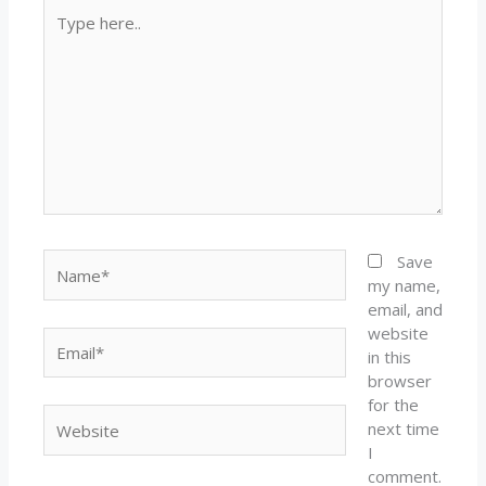
Type
here..
Name*
Save
my name,
email, and
website
Email*
in this
browser
for the
Website
next time
I
comment.