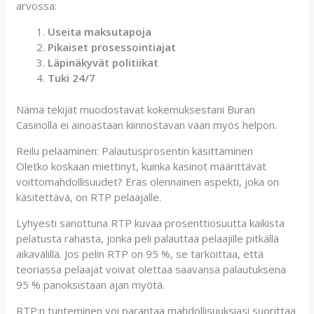
arvossa:
Useita maksutapoja
Pikaiset prosessointiajat
Läpinäkyvät politiikat
Tuki 24/7
Nämä tekijät muodostavat kokemuksestani Buran
Casinolla ei ainoastaan kiinnostavan vaan myös helpon.
Reilu pelaaminen: Palautusprosentin käsittäminen
Oletko koskaan miettinyt, kuinka kasinot määrittävät
voittomahdollisuudet? Eräs olennainen aspekti, joka on
käsitettävä, on RTP pelaajalle.
Lyhyesti sanottuna RTP kuvaa prosenttiosuutta kaikista
pelatusta rahasta, jonka peli palauttaa pelaajille pitkällä
aikavälillä. Jos pelin RTP on 95 %, se tarkoittaa, että
teoriassa pelaajat voivat olettaa saavansa palautuksena
95 % panoksistaan ajan myötä.
RTP:n tunteminen voi parantaa mahdollisuuksiasi suorittaa