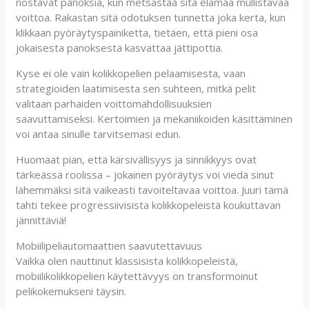
nostavat panoksia, kun metsästää sitä elämää mullistavaa
voittoa. Rakastan sitä odotuksen tunnetta joka kerta, kun
klikkaan pyöräytyspainiketta, tietäen, että pieni osa
jokaisesta panoksesta kasvattaa jättipottia.
Kyse ei ole vain kolikkopelien pelaamisesta, vaan
strategioiden laatimisesta sen suhteen, mitkä pelit
valitaan parhaiden voittomahdollisuuksien
saavuttamiseksi. Kertoimien ja mekaniikoiden käsittäminen
voi antaa sinulle tarvitsemasi edun.
Huomaat pian, että kärsivällisyys ja sinnikkyys ovat
tärkeässä roolissa – jokainen pyöräytys voi viedä sinut
lähemmäksi sitä vaikeasti tavoiteltavaa voittoa. Juuri tämä
tahti tekee progressiivisista kolikkopeleistä koukuttavan
jännittäviä!
Mobiilipeliautomaattien saavutettavuus
Vaikka olen nauttinut klassisista kolikkopeleistä,
mobiilikolikkopelien käytettävyys on transformoinut
pelikokemukseni täysin.