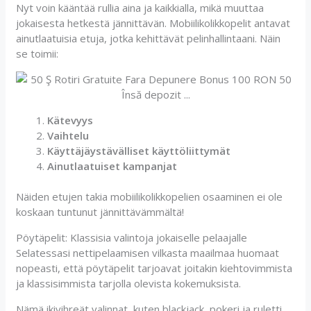
Nyt voin kääntää rullia aina ja kaikkialla, mikä muuttaa
jokaisesta hetkestä jännittävän. Mobiilikolikkopelit antavat
ainutlaatuisia etuja, jotka kehittävät pelinhallintaani. Näin
se toimii:
Kätevyys
Vaihtelu
Käyttäjäystävälliset käyttöliittymät
Ainutlaatuiset kampanjat
Näiden etujen takia mobiilikolikkopelien osaaminen ei ole
koskaan tuntunut jännittävämmältä!
Pöytäpelit: Klassisia valintoja jokaiselle pelaajalle
Selatessasi nettipelaamisen vilkasta maailmaa huomaat
nopeasti, että pöytäpelit tarjoavat joitakin kiehtovimmista
ja klassisimmista tarjolla olevista kokemuksista.
Nämä ikivihreät valinnat, kuten blackjack, pokeri ja ruletti,