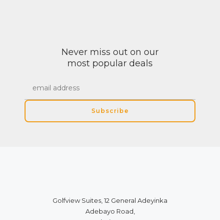
Never miss out on our
most popular deals
Email
Address
Subscribe
Golfview Suites, 12 General Adeyinka
Adebayo Road,