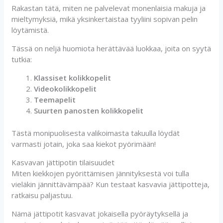
Rakastan tätä, miten ne palvelevat monenlaisia makuja ja
mieltymyksiä, mikä yksinkertaistaa tyyliini sopivan pelin
löytämistä.
Tässä on neljä huomiota herättävää luokkaa, joita on syytä
tutkia:
Klassiset kolikkopelit
Videokolikkopelit
Teemapelit
Suurten panosten kolikkopelit
Tästä monipuolisesta valikoimasta takuulla löydät
varmasti jotain, joka saa kiekot pyörimään!
Kasvavan jättipotin tilaisuudet
Miten kiekkojen pyörittämisen jännityksestä voi tulla
vieläkin jännittävämpää? Kun testaat kasvavia jättipotteja,
ratkaisu paljastuu.
Nämä jättipotit kasvavat jokaisella pyöräytyksellä ja