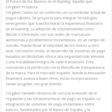
El Futuro de los Abonos en el iGaming: Aquello que
Corgibet Proyecta
Corgibet Casino no se conforma con su estándar actual de
pagos rápidos. Se proyecta para integrar tecnologías
emergentes que transformarán la experiencia financiera
en el iGaming. La adopción de criptomonedas como
Bitcoin o Ethereum, con sus redes de transacción
autónomas y posiblemente instantáneas, es un campo de
estudio. Puede llevar la velocidad de los retiros a otro
nivel. Del mismo modo, el desarrollo de sistemas de pago
basados en blockchain ofrece una seguridad más elevada
y una trazabilidad íntegra de cada transacción. Esto
concuerda a la perfección con la filosofía de transparencia
de la marca. Para el mercado español, donde la innovación
financiera avanza a buen ritmo, estas incorporaciones
serían acogidas con gran interés.
Corgibet también observa de cerca la evolución de la
regulación y las infraestructuras de pago en España. La
integración de sistemas de pago instantáneo entre
bancos, fomentados por el Banco de España, y la