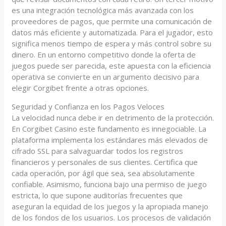
es una integración tecnológica más avanzada con los
proveedores de pagos, que permite una comunicación de
datos más eficiente y automatizada. Para el jugador, esto
significa menos tiempo de espera y más control sobre su
dinero. En un entorno competitivo donde la oferta de
juegos puede ser parecida, este apuesta con la eficiencia
operativa se convierte en un argumento decisivo para
elegir Corgibet frente a otras opciones.
Seguridad y Confianza en los Pagos Veloces
La velocidad nunca debe ir en detrimento de la protección.
En Corgibet Casino este fundamento es innegociable. La
plataforma implementa los estándares más elevados de
cifrado SSL para salvaguardar todos los registros
financieros y personales de sus clientes. Certifica que
cada operación, por ágil que sea, sea absolutamente
confiable. Asimismo, funciona bajo una permiso de juego
estricta, lo que supone auditorías frecuentes que
aseguran la equidad de los juegos y la apropiada manejo
de los fondos de los usuarios. Los procesos de validación