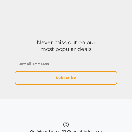
Never miss out on our
most popular deals
Email
Address
Subscribe
Golfview Suites, 12 General Adeyinka