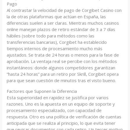
Pago
Al contrastar la velocidad de pago de Corgibet Casino con
la de otras plataformas que actúan en España, las
diferencias suelen a ser claras. Mientras muchos casinos
online manejan plazos de retiro estándar de 3 a 7 días
hábiles (sobre todo para métodos como las
transferencias bancarias), Corgibet ha establecido
tiempos internos de procesamiento mucho más
ajustados. Se trata de 24 horas o menos para la fase de
aprobación. La ventaja real se percibe con los métodos
instantáneos: donde algunos competidores garantizan
“hasta 24 horas” para un retiro por Skrill, Corgibet opera
para que sean cuestión de minutos tras el visto bueno.
Factores que Suponen la Diferencia
Esta superioridad en rapidez se justifica por varios
razones. Uno es la apuesta en un equipo de soporte y
procesamiento especializado, con capacidad de
respuesta. Otro es una política de verificación de cuentas
anticipada que se realiza al principio, lo que evita tener
que revisar documentos con cada retiro. Un tercer motivo