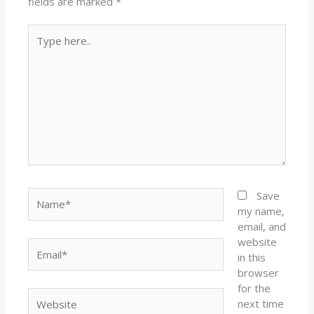
fields are marked
*
Type
here..
Name*
Save
my name,
email, and
website
Email*
in this
browser
for the
Website
next time