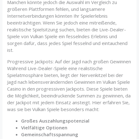
Manchen könnte jedoch die Auswahl im Vergleich zu
größeren Plattformen fehlen, und langsamere
Internetverbindungen könnten Ihr Spielerlebnis
beeinträchtigen. Wenn Sie jedoch eine mitreißende,
realistische Spielsitzung suchen, bieten die Live-Dealer-
Spiele von Vulkan Spiele ein fesselndes Erlebnis und
sorgen dafür, dass jedes Spiel fesselnd und eintauchend
ist.
Progressive Jackpots: Auf der Jagd nach großen Gewinnen
Während Live-Dealer-Spiele eine realistische
Spielatmosphäre bieten, liegt der Nervenkitzel bei der
Jagd nach lebensverändernden Gewinnen im Vulkan Spiele
Casino in den progressiven Jackpots. Diese Spiele bieten
die Möglichkeit, beeindruckende Summen zu gewinnen, da
der Jackpot mit jedem Einsatz ansteigt. Hier erfahren Sie,
was sie bei Vulkan Spiele besonders macht:
Großes Auszahlungspotenzial
Vielfältige Optionen
Gemeinschaftsspannung