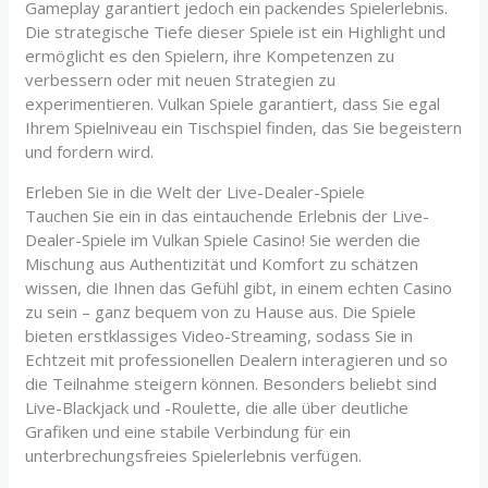
Gameplay garantiert jedoch ein packendes Spielerlebnis.
Die strategische Tiefe dieser Spiele ist ein Highlight und
ermöglicht es den Spielern, ihre Kompetenzen zu
verbessern oder mit neuen Strategien zu
experimentieren. Vulkan Spiele garantiert, dass Sie egal
Ihrem Spielniveau ein Tischspiel finden, das Sie begeistern
und fordern wird.
Erleben Sie in die Welt der Live-Dealer-Spiele
Tauchen Sie ein in das eintauchende Erlebnis der Live-
Dealer-Spiele im Vulkan Spiele Casino! Sie werden die
Mischung aus Authentizität und Komfort zu schätzen
wissen, die Ihnen das Gefühl gibt, in einem echten Casino
zu sein – ganz bequem von zu Hause aus. Die Spiele
bieten erstklassiges Video-Streaming, sodass Sie in
Echtzeit mit professionellen Dealern interagieren und so
die Teilnahme steigern können. Besonders beliebt sind
Live-Blackjack und -Roulette, die alle über deutliche
Grafiken und eine stabile Verbindung für ein
unterbrechungsfreies Spielerlebnis verfügen.