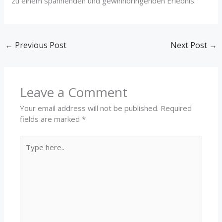
zu einem spannenden und gewinnbringenden Erlebnis.
←
Previous Post
Next Post
→
Leave a Comment
Your email address will not be published.
Required
fields are marked
*
Type
here..