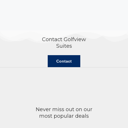
Contact Golfview
Suites
Contact
Never miss out on our
most popular deals
Email