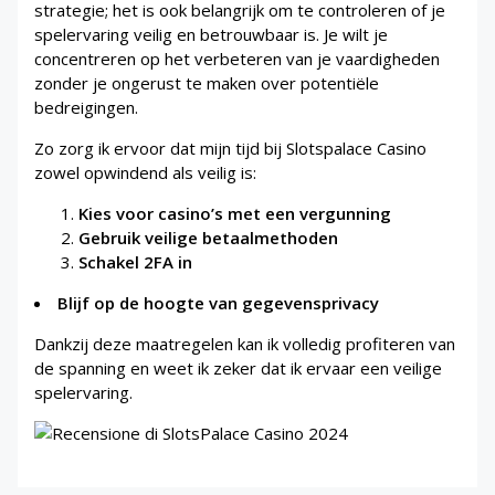
strategie; het is ook belangrijk om te controleren of je
spelervaring veilig en betrouwbaar is. Je wilt je
concentreren op het verbeteren van je vaardigheden
zonder je ongerust te maken over potentiële
bedreigingen.
Zo zorg ik ervoor dat mijn tijd bij Slotspalace Casino
zowel opwindend als veilig is:
Kies voor casino’s met een vergunning
Gebruik veilige betaalmethoden
Schakel 2FA in
Blijf op de hoogte van gegevensprivacy
Dankzij deze maatregelen kan ik volledig profiteren van
de spanning en weet ik zeker dat ik ervaar een veilige
spelervaring.