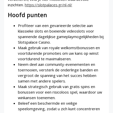
inzichten.
https://slotpalaces.gr/nl-nl/
Hoofd punten
Profiteer van een gevarieerde selectie aan
klassieke slots en boeiende videoslots voor
spannende dagelijkse gameplaymogelijkheden bij
Slotspalace Casino.
Maak gebruik van royale welkomstbonussen en
voortdurende promoties om uw kans op winst
voortdurend te maximaliseren.
Neem deel aan community-evenementen en
toernooien, versterk de onderlinge banden en
vergroot de spanning van het succes hebben
samen met andere spelers.
Maak strategisch gebruik van gratis spins en
bonussen voor een risicoloos spel, waardoor uw
winkansen toenemen.
Beleef een beschermde en veilige
speelomgeving, zodat u zich kunt concentreren