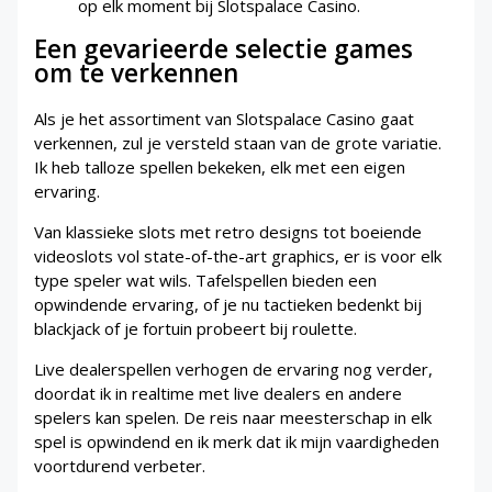
op elk moment bij Slotspalace Casino.
Een gevarieerde selectie games
om te verkennen
Als je het assortiment van Slotspalace Casino gaat
verkennen, zul je versteld staan van de grote variatie.
Ik heb talloze spellen bekeken, elk met een eigen
ervaring.
Van klassieke slots met retro designs tot boeiende
videoslots vol state-of-the-art graphics, er is voor elk
type speler wat wils. Tafelspellen bieden een
opwindende ervaring, of je nu tactieken bedenkt bij
blackjack of je fortuin probeert bij roulette.
Live dealerspellen verhogen de ervaring nog verder,
doordat ik in realtime met live dealers en andere
spelers kan spelen. De reis naar meesterschap in elk
spel is opwindend en ik merk dat ik mijn vaardigheden
voortdurend verbeter.