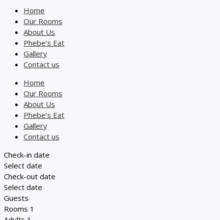
Home
Our Rooms
About Us
Phebe’s Eat
Gallery
Contact us
Home
Our Rooms
About Us
Phebe’s Eat
Gallery
Contact us
Check-in date
Select date
Check-out date
Select date
Guests
Rooms
1
Adults
1