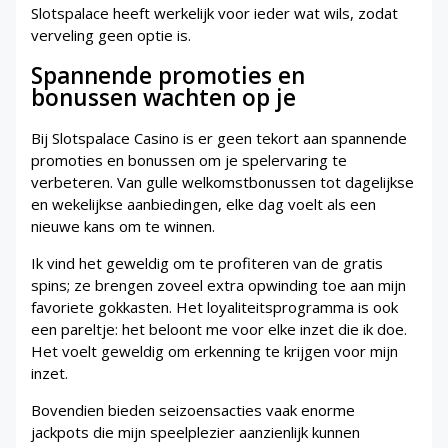
Slotspalace heeft werkelijk voor ieder wat wils, zodat
verveling geen optie is.
Spannende promoties en
bonussen wachten op je
Bij Slotspalace Casino is er geen tekort aan spannende
promoties en bonussen om je spelervaring te
verbeteren. Van gulle welkomstbonussen tot dagelijkse
en wekelijkse aanbiedingen, elke dag voelt als een
nieuwe kans om te winnen.
Ik vind het geweldig om te profiteren van de gratis
spins; ze brengen zoveel extra opwinding toe aan mijn
favoriete gokkasten. Het loyaliteitsprogramma is ook
een pareltje: het beloont me voor elke inzet die ik doe.
Het voelt geweldig om erkenning te krijgen voor mijn
inzet.
Bovendien bieden seizoensacties vaak enorme
jackpots die mijn speelplezier aanzienlijk kunnen