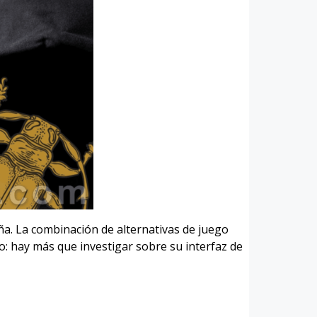
a. La combinación de alternativas de juego
: hay más que investigar sobre su interfaz de