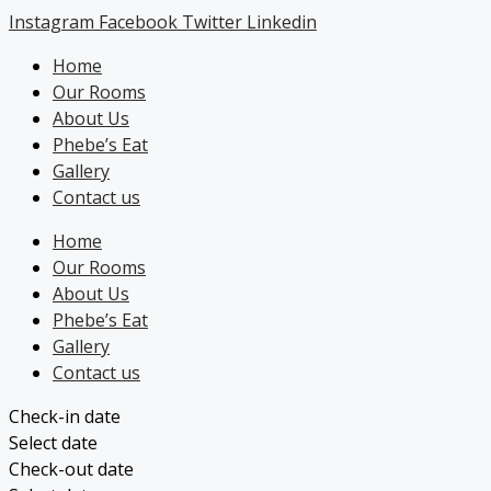
Instagram
Facebook
Twitter
Linkedin
Home
Our Rooms
About Us
Phebe’s Eat
Gallery
Contact us
Home
Our Rooms
About Us
Phebe’s Eat
Gallery
Contact us
Check-in date
Select date
Check-out date