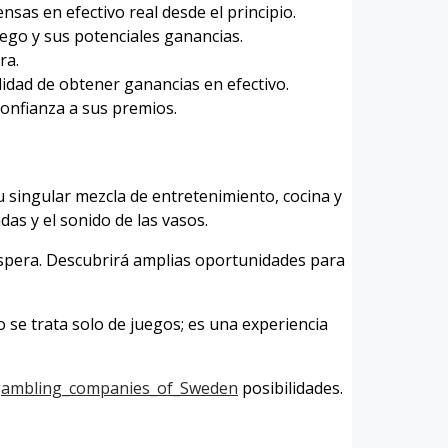
sas en efectivo real desde el principio.
uego y sus potenciales ganancias.
ra.
idad de obtener ganancias en efectivo.
onfianza a sus premios.
 singular mezcla de entretenimiento, cocina y
as y el sonido de las vasos.
ospera. Descubrirá amplias oportunidades para
 se trata solo de juegos; es una experiencia
e_gambling_companies_of_Sweden
posibilidades.