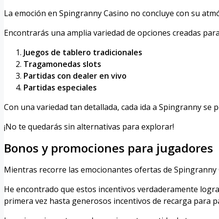
La emoción en Spingranny Casino no concluye con su atmós
Encontrarás una amplia variedad de opciones creadas para 
Juegos de tablero tradicionales
Tragamonedas slots
Partidas con dealer en vivo
Partidas especiales
Con una variedad tan detallada, cada ida a Spingranny se pe
¡No te quedarás sin alternativas para explorar!
Bonos y promociones para jugadores
Mientras recorre las emocionantes ofertas de Spingranny 
He encontrado que estos incentivos verdaderamente logran 
primera vez hasta generosos incentivos de recarga para par