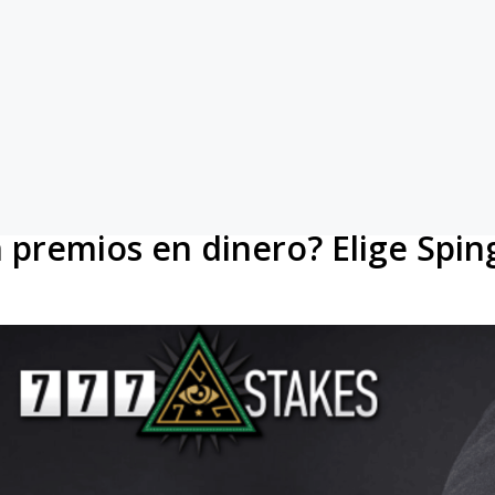
 premios en dinero? Elige Spi