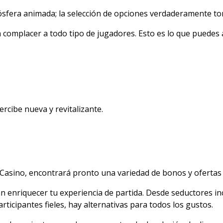
fera animada; la selección de opciones verdaderamente tom
complacer a todo tipo de jugadores. Esto es lo que puedes a
rcibe nueva y revitalizante.
Casino, encontrará pronto una variedad de bonos y ofertas 
enriquecer tu experiencia de partida. Desde seductores inc
ticipantes fieles, hay alternativas para todos los gustos.