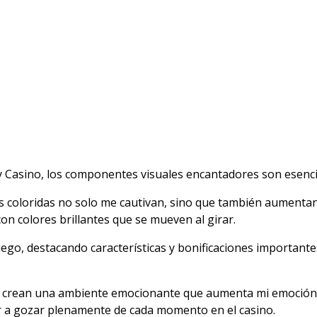
y Casino, los componentes visuales encantadores son esenci
s coloridas no solo me cautivan, sino que también aumentan 
n colores brillantes que se mueven al girar.
uego, destacando características y bonificaciones importantes 
es crean una ambiente emocionante que aumenta mi emoción
r a gozar plenamente de cada momento en el casino.