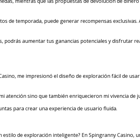
nedas, mientras que las propuestas de devolución de dinero
entos de temporada, puede generar recompensas exclusivas.
os, podrás aumentar tus ganancias potenciales y disfrutar r
asino, me impresionó el diseño de exploración fácil de usar
i atención sino que también enriquecieron mi vivencia de j
tas para crear una experiencia de usuario fluida.
 estilo de exploración inteligente? En Spingranny Casino, u