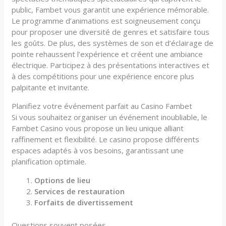
public, Fambet vous garantit une expérience mémorable.
Le programme d’animations est soigneusement conçu
pour proposer une diversité de genres et satisfaire tous
les goûts. De plus, des systèmes de son et d’éclairage de
pointe rehaussent l’expérience et créent une ambiance
électrique. Participez à des présentations interactives et
à des compétitions pour une expérience encore plus
palpitante et invitante.
Planifiez votre événement parfait au Casino Fambet
Si vous souhaitez organiser un événement inoubliable, le
Fambet Casino vous propose un lieu unique alliant
raffinement et flexibilité. Le casino propose différents
espaces adaptés à vos besoins, garantissant une
planification optimale.
Options de lieu
Services de restauration
Forfaits de divertissement
Questions souvent posées