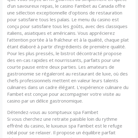
d’un savoureux repas, le casino Fambet au Canada offre
une sélection exceptionnelle d’options de restauration
pour satisfaire tous les palais. Le menu du casino est
conçu pour satisfaire tous les goûts, avec des classiques
italiens, asiatiques et américains. Vous apprécierez
l’attention portée à la fraîcheur et à la qualité, chaque plat
étant élaboré à partir d’ingrédients de première qualité.
Pour les plus pressés, le bistrot décontracté propose
des en-cas rapides et nourrissants, parfaits pour une
courte pause entre deux parties. Les amateurs de
gastronomie se régaleront au restaurant de luxe, où des
chefs professionnels mettent en valeur leurs talents
culinaires dans un cadre élégant. L’expérience culinaire du
Fambet est conçue pour accompagner votre visite au
casino par un délice gastronomique.
Détendez-vous au somptueux spa Fambet
Si vous cherchez une retraite paisible loin du rythme
effréné du casino, le luxueux spa Fambet est le refuge
idéal pour se relaxer. Il propose un équilibre parfait