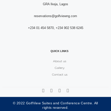
GRA Ikeja, Lagos
reservations@golfviewng.com
+234 01 454 5870, +234 902 538 6245
QUICK LINKS
About us
Gallery
Contact us
I
F
T
L
n
a
w
i
s
c
i
n
t
e
t
k
© 2022 GolfView Suites and Conference Centre.
All
a
b
t
e
rights reserved.