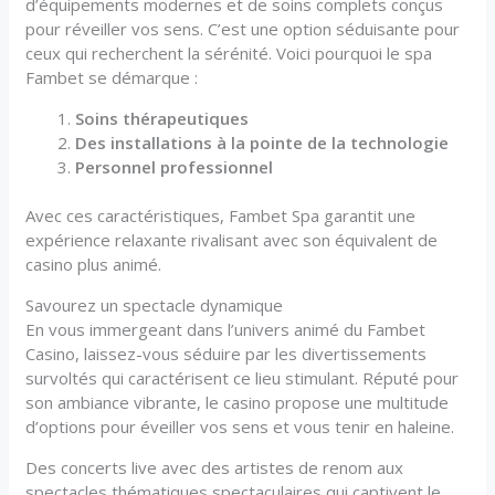
d’équipements modernes et de soins complets conçus
pour réveiller vos sens. C’est une option séduisante pour
ceux qui recherchent la sérénité. Voici pourquoi le spa
Fambet se démarque :
Soins thérapeutiques
Des installations à la pointe de la technologie
Personnel professionnel
Avec ces caractéristiques, Fambet Spa garantit une
expérience relaxante rivalisant avec son équivalent de
casino plus animé.
Savourez un spectacle dynamique
En vous immergeant dans l’univers animé du Fambet
Casino, laissez-vous séduire par les divertissements
survoltés qui caractérisent ce lieu stimulant. Réputé pour
son ambiance vibrante, le casino propose une multitude
d’options pour éveiller vos sens et vous tenir en haleine.
Des concerts live avec des artistes de renom aux
spectacles thématiques spectaculaires qui captivent le