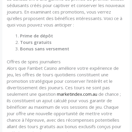
séduisants créés pour captiver et conserver les nouveaux
joueurs. En examinant ces promotions, vous verrez
qu’elles proposent des bénéfices intéressants. Voici ce à
quoi vous pouvez vous anticiper :
Prime de dépôt
Tours gratuits
Bonus sans versement
Offres de spins journaliers
Alors que Fambet Casino améliore votre expérience de
jeu, les offres de tours quotidiens constituent une
promotion stratégique pour conserver l’intérêt et le
divertissement des joueurs. Ces tours ne sont pas
seulement une question
marketindex.com.au
de chance ;
ils constituent un ajout calculé pour vous garantir de
bénéficier au maximum de vos sessions de jeu. Chaque
jour offre une nouvelle opportunité de mettre votre
chance à l’épreuve, avec des récompenses potentielles
allant des tours gratuits aux bonus exclusifs conçus pour