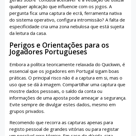
qualquer aplicação que influencie com os jogos. A
pergunta fica: uma captura de ecrã, ferramenta nativa
do sistema operativo, configura intromissão? A falta de
especificidade cria uma zona nebulosa que está sujeita
da leitura da casa.
Perigos e Orientações para os
Jogadores Portugueses
Embora a política teoricamente relaxada do Quickwin, é
essencial que os jogadores em Portugal sigam boas
práticas. O principal risco não é a captura em si, mas o
uso que se dá à imagem. Compartilhar uma captura que
mostre dados pessoais, o saldo da conta ou
informações de uma aposta pode ameaçar a segurança.
Evite sempre de divulgar estes dados, mesmo em
grupos privados.
Recomendo que recorra as capturas apenas para
registo pessoal de grandes vitórias ou para registar
um possível erro técnico. Em caso de dúvida, siga