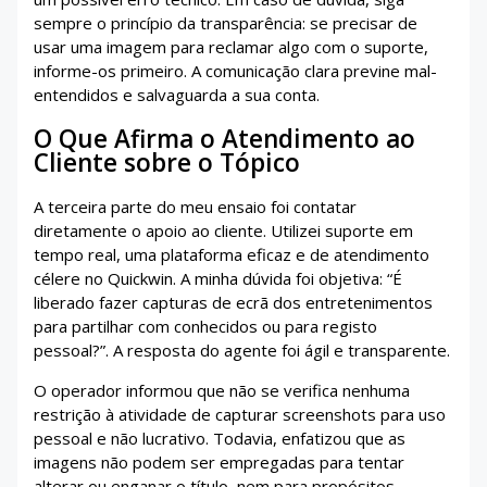
sempre o princípio da transparência: se precisar de
usar uma imagem para reclamar algo com o suporte,
informe-os primeiro. A comunicação clara previne mal-
entendidos e salvaguarda a sua conta.
O Que Afirma o Atendimento ao
Cliente sobre o Tópico
A terceira parte do meu ensaio foi contatar
diretamente o apoio ao cliente. Utilizei suporte em
tempo real, uma plataforma eficaz e de atendimento
célere no Quickwin. A minha dúvida foi objetiva: “É
liberado fazer capturas de ecrã dos entretenimentos
para partilhar com conhecidos ou para registo
pessoal?”. A resposta do agente foi ágil e transparente.
O operador informou que não se verifica nenhuma
restrição à atividade de capturar screenshots para uso
pessoal e não lucrativo. Todavia, enfatizou que as
imagens não podem ser empregadas para tentar
alterar ou enganar o título, nem para propósitos