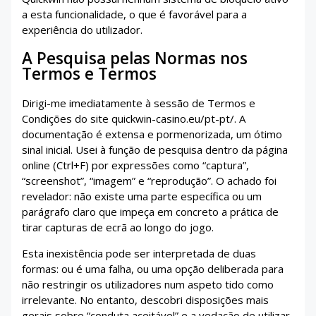
a esta funcionalidade, o que é favorável para a
experiência do utilizador.
A Pesquisa pelas Normas nos
Termos e Termos
Dirigi-me imediatamente à sessão de Termos e
Condições do site quickwin-casino.eu/pt-pt/. A
documentação é extensa e pormenorizada, um ótimo
sinal inicial. Usei à função de pesquisa dentro da página
online (Ctrl+F) por expressões como “captura”,
“screenshot”, “imagem” e “reprodução”. O achado foi
revelador: não existe uma parte específica ou um
parágrafo claro que impeça em concreto a prática de
tirar capturas de ecrã ao longo do jogo.
Esta inexistência pode ser interpretada de duas
formas: ou é uma falha, ou uma opção deliberada para
não restringir os utilizadores num aspeto tido como
irrelevante. No entanto, descobri disposições mais
gerais sobre “conduta aceitável” e a vedação de utilizar