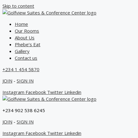
Skip to content
Home
Our Rooms
About Us
Phebe’s Eat
Gallery
Contact us
+234 1 454 5870
JOIN
-
SIGN IN
Instagram
Facebook
Twitter
Linkedin
+234 902 538 6245
JOIN
-
SIGN IN
Instagram
Facebook
Twitter
Linkedin