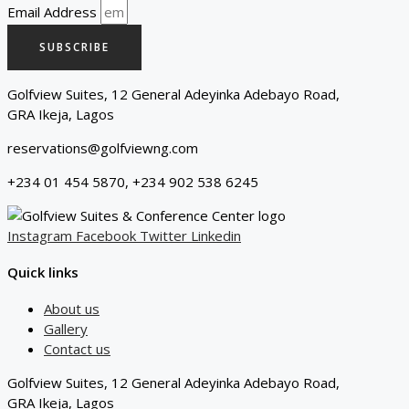
Email Address
SUBSCRIBE
Golfview Suites, 12 General Adeyinka Adebayo Road,
GRA Ikeja, Lagos
reservations@golfviewng.com
+234 01 454 5870, +234 902 538 6245
Instagram
Facebook
Twitter
Linkedin
Quick links
About us
Gallery
Contact us
Golfview Suites, 12 General Adeyinka Adebayo Road,
GRA Ikeja, Lagos