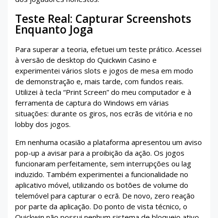
Teste Real: Capturar Screenshots
Enquanto Joga
Para superar a teoria, efetuei um teste prático. Acessei
à versão de desktop do Quickwin Casino e
experimentei vários slots e jogos de mesa em modo
de demonstração e, mais tarde, com fundos reais.
Utilizei à tecla “Print Screen” do meu computador e à
ferramenta de captura do Windows em várias
situações: durante os giros, nos ecrãs de vitória e no
lobby dos jogos.
Em nenhuma ocasião a plataforma apresentou um aviso
pop-up a avisar para a proibição da ação. Os jogos
funcionaram perfeitamente, sem interrupções ou lag
induzido. Também experimentei a funcionalidade no
aplicativo móvel, utilizando os botões de volume do
telemóvel para capturar o ecrã. De novo, zero reação
por parte da aplicação. Do ponto de vista técnico, o
Quickwin não possui nenhum sistema de bloqueio ativo