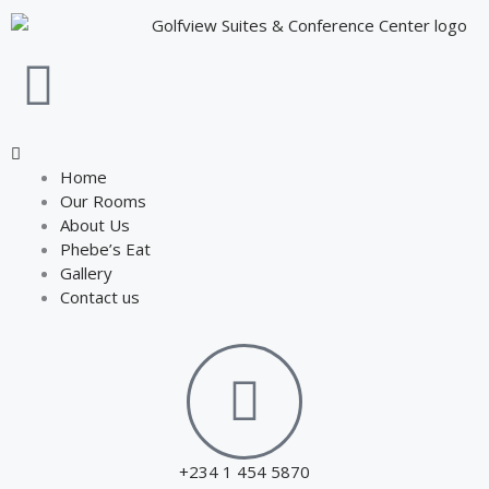
Skip
to
content
Home
Our Rooms
About Us
Phebe’s Eat
Gallery
Contact us
+234 1 454 5870