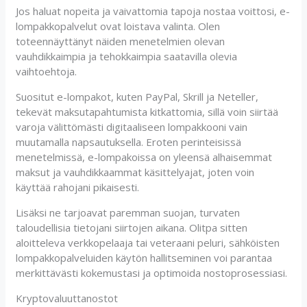
Jos haluat nopeita ja vaivattomia tapoja nostaa voittosi, e-
lompakkopalvelut ovat loistava valinta. Olen
toteennäyttänyt näiden menetelmien olevan
vauhdikkaimpia ja tehokkaimpia saatavilla olevia
vaihtoehtoja.
Suositut e-lompakot, kuten PayPal, Skrill ja Neteller,
tekevät maksutapahtumista kitkattomia, sillä voin siirtää
varoja välittömästi digitaaliseen lompakkooni vain
muutamalla napsautuksella. Eroten perinteisissä
menetelmissä, e-lompakoissa on yleensä alhaisemmat
maksut ja vauhdikkaammat käsittelyajat, joten voin
käyttää rahojani pikaisesti.
Lisäksi ne tarjoavat paremman suojan, turvaten
taloudellisia tietojani siirtojen aikana. Olitpa sitten
aloitteleva verkkopelaaja tai veteraani peluri, sähköisten
lompakkopalveluiden käytön hallitseminen voi parantaa
merkittävästi kokemustasi ja optimoida nostoprosessiasi.
Kryptovaluuttanostot