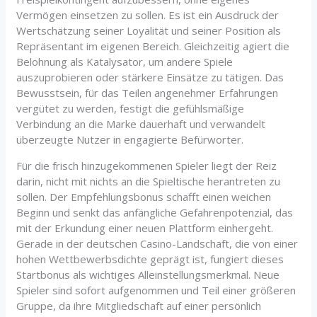
Vermögen einsetzen zu sollen. Es ist ein Ausdruck der
Wertschätzung seiner Loyalität und seiner Position als
Repräsentant im eigenen Bereich. Gleichzeitig agiert die
Belohnung als Katalysator, um andere Spiele
auszuprobieren oder stärkere Einsätze zu tätigen. Das
Bewusstsein, für das Teilen angenehmer Erfahrungen
vergütet zu werden, festigt die gefühlsmäßige
Verbindung an die Marke dauerhaft und verwandelt
überzeugte Nutzer in engagierte Befürworter.
Für die frisch hinzugekommenen Spieler liegt der Reiz
darin, nicht mit nichts an die Spieltische herantreten zu
sollen. Der Empfehlungsbonus schafft einen weichen
Beginn und senkt das anfängliche Gefahrenpotenzial, das
mit der Erkundung einer neuen Plattform einhergeht.
Gerade in der deutschen Casino-Landschaft, die von einer
hohen Wettbewerbsdichte geprägt ist, fungiert dieses
Startbonus als wichtiges Alleinstellungsmerkmal. Neue
Spieler sind sofort aufgenommen und Teil einer größeren
Gruppe, da ihre Mitgliedschaft auf einer persönlich