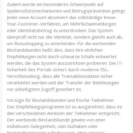
Zudem wurde ein besonderes Schwerpunkt auf
Spielerschutzmechanismen und Betrugsprävention gelegt.
Jeder neue Account absolviert das vollständige Know-
Your-Customer-Verfahren, um Mehrfachanmeldungen
oder Identitätsbetrug zu unterdrücken. Das System
überprüft nicht nur die Identität, sondern gleicht auch ab,
um Bonushopping zu unterbinden. Für die werbenden
Bestandskunden heißt dies, dass ihre ehrlichen
Empfehlungen nicht durch schwarze Schafe entwertet
werden, die das System auszutricksen probieren. Die IT-
Sicherheit des Portals sichert durch moderne SSL-
Verschlüsselung, dass alle Transaktionsdaten sicher
verarbeitet werden und der Transfer der Belohnungen
vor unbefugtem Zugriff gesichert ist.
Vorzüge für Bestandskunden und frische Teilnehmer
Das Empfehlungsprogramm ist so ausgerichtet, dass es
den verschiedenen Anreizen der Teilnehmer entspricht.
Der werbende Bestandskunde gewinn von einer
mühelosen Gelegenheit, sein Guthaben oder
Freispielkontingent aufzubessern, ohne eigenes