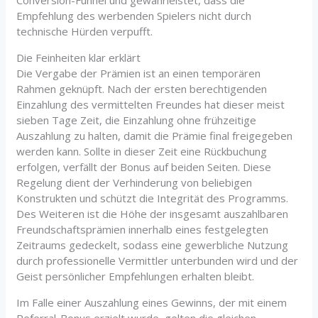
Empfehlung des werbenden Spielers nicht durch
technische Hürden verpufft.
Die Feinheiten klar erklärt
Die Vergabe der Prämien ist an einen temporären
Rahmen geknüpft. Nach der ersten berechtigenden
Einzahlung des vermittelten Freundes hat dieser meist
sieben Tage Zeit, die Einzahlung ohne frühzeitige
Auszahlung zu halten, damit die Prämie final freigegeben
werden kann. Sollte in dieser Zeit eine Rückbuchung
erfolgen, verfällt der Bonus auf beiden Seiten. Diese
Regelung dient der Verhinderung von beliebigen
Konstrukten und schützt die Integrität des Programms.
Des Weiteren ist die Höhe der insgesamt auszahlbaren
Freundschaftsprämien innerhalb eines festgelegten
Zeitraums gedeckelt, sodass eine gewerbliche Nutzung
durch professionelle Vermittler unterbunden wird und der
Geist persönlicher Empfehlungen erhalten bleibt.
Im Falle einer Auszahlung eines Gewinns, der mit einem
Referral-Bonus erzielt wurde, gelten die gleichen