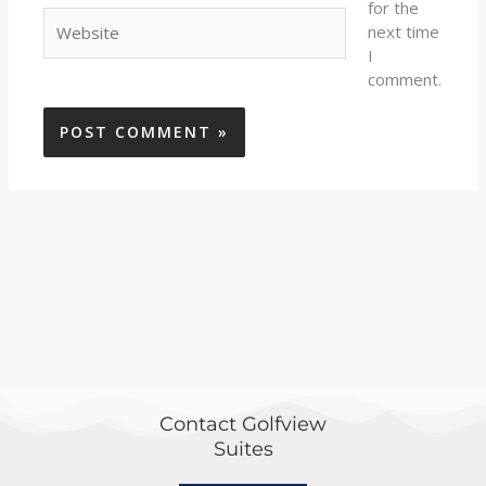
for the
Website
next time
I
comment.
Contact Golfview
Suites