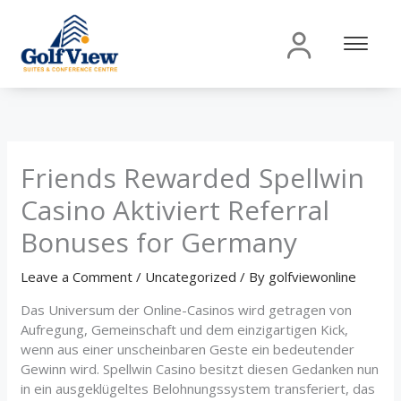
Skip
to
content
Friends Rewarded Spellwin
Casino Aktiviert Referral
Bonuses for Germany
Leave a Comment
/
Uncategorized
/ By
golfviewonline
Das Universum der Online-Casinos wird getragen von
Aufregung, Gemeinschaft und dem einzigartigen Kick,
wenn aus einer unscheinbaren Geste ein bedeutender
Gewinn wird. Spellwin Casino besitzt diesen Gedanken nun
in ein ausgeklügeltes Belohnungssystem transferiert, das