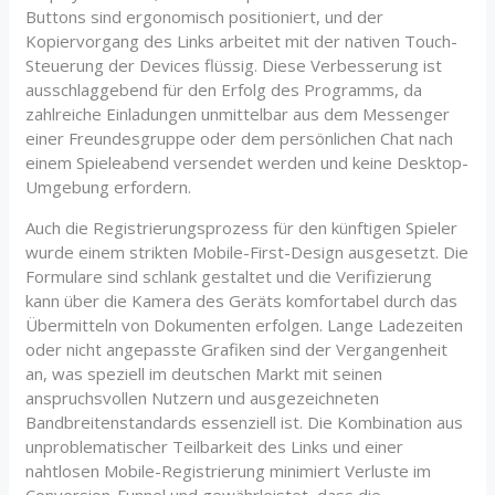
Buttons sind ergonomisch positioniert, und der
Kopiervorgang des Links arbeitet mit der nativen Touch-
Steuerung der Devices flüssig. Diese Verbesserung ist
ausschlaggebend für den Erfolg des Programms, da
zahlreiche Einladungen unmittelbar aus dem Messenger
einer Freundesgruppe oder dem persönlichen Chat nach
einem Spieleabend versendet werden und keine Desktop-
Umgebung erfordern.
Auch die Registrierungsprozess für den künftigen Spieler
wurde einem strikten Mobile-First-Design ausgesetzt. Die
Formulare sind schlank gestaltet und die Verifizierung
kann über die Kamera des Geräts komfortabel durch das
Übermitteln von Dokumenten erfolgen. Lange Ladezeiten
oder nicht angepasste Grafiken sind der Vergangenheit
an, was speziell im deutschen Markt mit seinen
anspruchsvollen Nutzern und ausgezeichneten
Bandbreitenstandards essenziell ist. Die Kombination aus
unproblematischer Teilbarkeit des Links und einer
nahtlosen Mobile-Registrierung minimiert Verluste im
Conversion-Funnel und gewährleistet, dass die