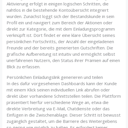
Aktivierung erfolgt in einigen logischen Schritten, die
nahtlos in die bestehende Kontoübersicht integriert
wurden. Zunächst loggt sich der Bestandskunde in sein
Profil ein und navigiert zum Bereich der Aktionen oder
direkt zur Kategorie, die mit dem Einladungsprogramm
verknüpft ist. Dort findet er eine klare Übersicht seines
persönlichen Fortschritts, der Anzahl der eingeladenen
Freunde und der bereits generierten Gutschriften. Die
grafische Aufbereitung ist intuitiv und ermöglicht selbst
unerfahrenen Nutzern, den Status ihrer Prämien auf einen
Blick zu erfassen.
Persönlichen Einladungslink generieren und teilen
In des dafür vorgesehenen Dashboards kann der Kunde
mit einem Klick seinen individuellen Link abrufen oder
direkt über vorhandene Schnittstellen teilen. Die Plattform
präsentiert hierfür verschiedene Wege an, etwa die
direkte Verbreitung via E-Mail, Chatdienste oder das
Einfügen in die Zwischenablage. Dieser Schritt ist bewusst
zugänglich gestaltet, um die Barriere des Weitergebens
so gering wie möglich zu halten. Es erfordert keiner