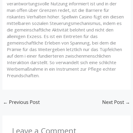
verantwortungsvolle Nutzung informiert ist und in der
man offen über Grenzen redet, ist die Barriere für
riskantes Verhalten höher. Spellwin Casino fügt ein diesen
mittelbaren sozialen Steuerungsmechanismus, indem es
die gemeinschaftliche Aktivität belohnt und nicht den
alleinigen Exzess. Es ist ein Eintreten für das
gemeinschaftliche Erleben von Spannung, bei dem die
Prämie für das Weitergeben letztlich nur das Tüpfelchen
auf dem i einer fundierteren zwischenmenschlichen
Interaktion darstellt. So verwandelt sich eine schlichte
Werbemaßnahme in ein Instrument zur Pflege echter
Freundschaften.
←
Previous Post
Next Post
→
Leave a Comment