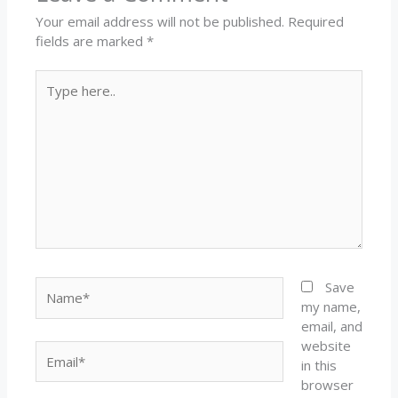
Your email address will not be published.
Required
fields are marked
*
Type
here..
Name*
Save
my name,
email, and
website
Email*
in this
browser