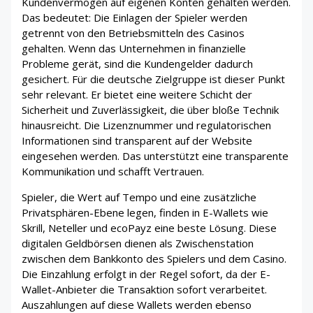
Kundenvermögen auf eigenen Konten gehalten werden.
Das bedeutet: Die Einlagen der Spieler werden
getrennt von den Betriebsmitteln des Casinos
gehalten. Wenn das Unternehmen in finanzielle
Probleme gerät, sind die Kundengelder dadurch
gesichert. Für die deutsche Zielgruppe ist dieser Punkt
sehr relevant. Er bietet eine weitere Schicht der
Sicherheit und Zuverlässigkeit, die über bloße Technik
hinausreicht. Die Lizenznummer und regulatorischen
Informationen sind transparent auf der Website
eingesehen werden. Das unterstützt eine transparente
Kommunikation und schafft Vertrauen.
Spieler, die Wert auf Tempo und eine zusätzliche
Privatsphären-Ebene legen, finden in E-Wallets wie
Skrill, Neteller und ecoPayz eine beste Lösung. Diese
digitalen Geldbörsen dienen als Zwischenstation
zwischen dem Bankkonto des Spielers und dem Casino.
Die Einzahlung erfolgt in der Regel sofort, da der E-
Wallet-Anbieter die Transaktion sofort verarbeitet.
Auszahlungen auf diese Wallets werden ebenso