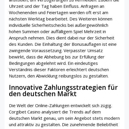
Uhrzeit und der Tag haben Einfluss. Anfragen an
Wochenenden und Feiertagen werden oft erst am
nächsten Werktag bearbeitet. Des Weiteren können
individuelle Sicherheitschecks bei außergewöhnlich
hohen Summen oder auffälligem Spiel Mehrzeit in
Anspruch nehmen. Dies dient dabei nur der Sicherheit
des Kunden. Die Einhaltung der Bonusauflagen ist eine
zwingende Voraussetzung. Verpasster Umsatz
bewirkt, dass die Abhebung bis zur Erfüllung der
Bedingungen abgelehnt wird. Ein eindeutiges
Verständnis dieser Faktoren erleichtert deutschen
Nutzern, den Abwicklung reibungslos zu gestalten.
Innovative Zahlungsstrategien für
den deutschen Markt
Die Welt der Online-Zahlungen entwickelt sich zügig.
Corgibet Casino analysiert die Trends auf dem
deutschen Markt genau, um sein Angebot stets modern
und attraktiv zu gestalten. Die zunehmende Beliebtheit