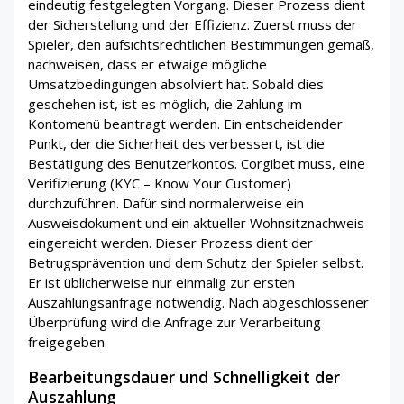
eindeutig festgelegten Vorgang. Dieser Prozess dient
der Sicherstellung und der Effizienz. Zuerst muss der
Spieler, den aufsichtsrechtlichen Bestimmungen gemäß,
nachweisen, dass er etwaige mögliche
Umsatzbedingungen absolviert hat. Sobald dies
geschehen ist, ist es möglich, die Zahlung im
Kontomenü beantragt werden. Ein entscheidender
Punkt, der die Sicherheit des verbessert, ist die
Bestätigung des Benutzerkontos. Corgibet muss, eine
Verifizierung (KYC – Know Your Customer)
durchzuführen. Dafür sind normalerweise ein
Ausweisdokument und ein aktueller Wohnsitznachweis
eingereicht werden. Dieser Prozess dient der
Betrugsprävention und dem Schutz der Spieler selbst.
Er ist üblicherweise nur einmalig zur ersten
Auszahlungsanfrage notwendig. Nach abgeschlossener
Überprüfung wird die Anfrage zur Verarbeitung
freigegeben.
Bearbeitungsdauer und Schnelligkeit der
Auszahlung