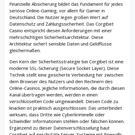
Finanzielle Absicherung bildet das Fundament für jedes
seriöse Online-Gaming, vor allem für Gamer in
Deutschland. Die Nutzer legen großen Wert auf
Datenschutz und Zahlungssicherheit. Das Corgibet
Casino entspricht diesen Anforderungen mit einer
mehrschichtigen Sicherheitsarchitektur. Diese
Architektur sichert sensible Daten und Geldflüsse
gleichermaßen.
Den Kern der Sicherheitsstrategie bei Corgibet ist eine
moderne SSL-Sicherung (Secure Socket Layer). Diese
Technik stellt eine gesicherte Verbindung her zwischen
dem Browser des Nutzers und den Rechnern des
Online-Casinos. Jegliche Informationen, die durch diesen
Kanal übertragen werden, werden in einen
verschlüsselten Code umgewandelt. Diesen Code zu
knacken ist praktisch ausgeschlossen. Das unterbindet
wirksam, dass Dritte wie Cyberkriminelle oder
Schwindler Informationen stehlen oder fälschen können.
Ergänzend zu dieser Datenverschlüsselung baut
Corgibet auf geschützte Server-Systeme mit Firewalls