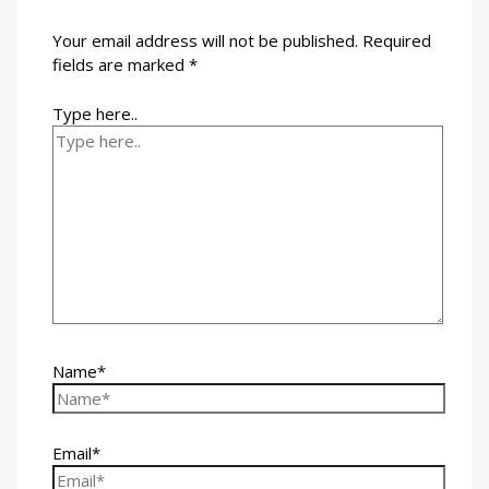
Your email address will not be published.
Required
fields are marked
*
Type here..
Name*
Email*