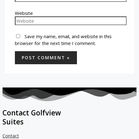
Website
Save my name, email, and website in this
browser for the next time I comment.
Contact Golfview
Suites
Contact