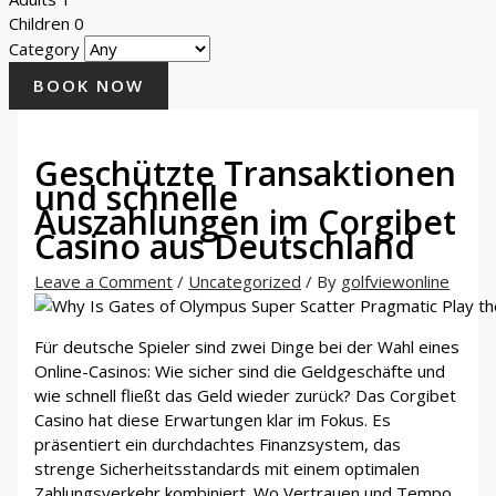
Children
0
Category
BOOK NOW
Geschützte Transaktionen
und schnelle
Auszahlungen im Corgibet
Casino aus Deutschland
Leave a Comment
/
Uncategorized
/ By
golfviewonline
Für deutsche Spieler sind zwei Dinge bei der Wahl eines
Online-Casinos: Wie sicher sind die Geldgeschäfte und
wie schnell fließt das Geld wieder zurück? Das Corgibet
Casino hat diese Erwartungen klar im Fokus. Es
präsentiert ein durchdachtes Finanzsystem, das
strenge Sicherheitsstandards mit einem optimalen
Zahlungsverkehr kombiniert. Wo Vertrauen und Tempo