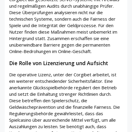
und regelmäßigen Audits durch unabhängige Prüfer.
Diese Überprüfungen analysieren nicht nur die
technischen Systeme, sondern auch die Fairness der
Spiele und die Integrität der Geldprozesse. Für den
Nutzer finden diese Maßnahmen meist unbemerkt im
Hintergrund statt. Zusammen erschaffen sie eine
unüberwindbare Barriere gegen die permanenten
Online-Bedrohungen im Online-Geschäft.
Die Rolle von Lizenzierung und Aufsicht
Die operative Lizenz, unter der Corgibet arbeitet, ist
ein weiterer entscheidender Sicherheitsfaktor. Eine
anerkannte Glücksspielbehörde reguliert den Betrieb
und setzt die Einhaltung strenger Richtlinien durch.
Diese betreffen den Spielerschutz, die
Geldwäscheprävention und die finanzielle Fairness. Die
Regulierungsbehörde gewährleistet, dass das
Spielcasino über ausreichende Mittel verfügt, um alle
Auszahlungen zu leisten. Sie benötigt auch, dass