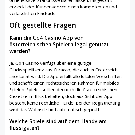
erweckt der Kundenservice einen kompetenten und
verlässlichen Eindruck.
Oft gestellte Fragen
Kann die Go4 Casino App von
österreichischen Spielern legal genutzt
werden?
Ja, Go4 Casino verfügt über eine gültige
Glücksspiellizenz aus Curacao, die auch in Österreich
anerkannt wird. Die App erfüllt alle lokalen Vorschriften
und schafft einen rechtssicheren Rahmen für mobiles
Spielen. Spieler sollten dennoch die österreichischen
Gesetze im Blick behalten, doch aus Sicht der App
besteht keine rechtliche Hürde. Bei der Registrierung
wird das Wohnsitzland automatisch geprüft.
Welche Spiele sind auf dem Handy am
flüssigsten?