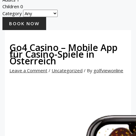
Children
0
Category
BOOK NOW
Go4 Casino – Mobile App
für Casino-Spiele in
Österreich
Leave a Comment
/
Uncategorized
/ By
golfviewonline