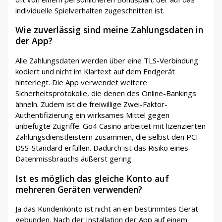
individuelle Spielverhalten zugeschnitten ist.
Wie zuverlässig sind meine Zahlungsdaten in
der App?
Alle Zahlungsdaten werden über eine TLS-Verbindung
kodiert und nicht im Klartext auf dem Endgerät
hinterlegt. Die App verwendet weitere
Sicherheitsprotokolle, die denen des Online-Bankings
ähneln. Zudem ist die freiwillige Zwei-Faktor-
Authentifizierung ein wirksames Mittel gegen
unbefugte Zugriffe. Go4 Casino arbeitet mit lizenzierten
Zahlungsdienstleistern zusammen, die selbst den PCI-
DSS-Standard erfüllen. Dadurch ist das Risiko eines
Datenmissbrauchs äußerst gering.
Ist es möglich das gleiche Konto auf
mehreren Geräten verwenden?
Ja das Kundenkonto ist nicht an ein bestimmtes Gerät
gebunden. Nach der Installation der App auf einem