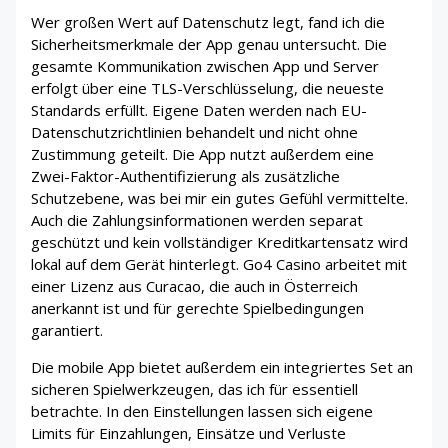
Wer großen Wert auf Datenschutz legt, fand ich die
Sicherheitsmerkmale der App genau untersucht. Die
gesamte Kommunikation zwischen App und Server
erfolgt über eine TLS-Verschlüsselung, die neueste
Standards erfüllt. Eigene Daten werden nach EU-
Datenschutzrichtlinien behandelt und nicht ohne
Zustimmung geteilt. Die App nutzt außerdem eine
Zwei-Faktor-Authentifizierung als zusätzliche
Schutzebene, was bei mir ein gutes Gefühl vermittelte.
Auch die Zahlungsinformationen werden separat
geschützt und kein vollständiger Kreditkartensatz wird
lokal auf dem Gerät hinterlegt. Go4 Casino arbeitet mit
einer Lizenz aus Curacao, die auch in Österreich
anerkannt ist und für gerechte Spielbedingungen
garantiert.
Die mobile App bietet außerdem ein integriertes Set an
sicheren Spielwerkzeugen, das ich für essentiell
betrachte. In den Einstellungen lassen sich eigene
Limits für Einzahlungen, Einsätze und Verluste