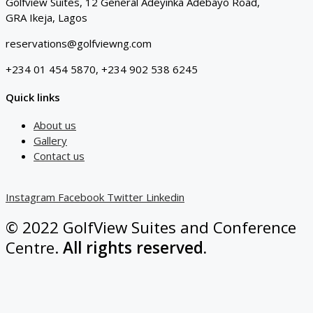
Golfview Suites, 12 General Adeyinka Adebayo Road,
GRA Ikeja, Lagos
reservations@golfviewng.com
+234 01 454 5870, +234 902 538 6245
Quick links
About us
Gallery
Contact us
Instagram
Facebook
Twitter
Linkedin
© 2022 GolfView Suites and Conference
Centre.
All rights reserved.