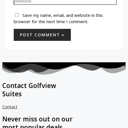
Save my name, email, and website in this
browser for the next time I comment.
Contact Golfview
Suites
Contact
Never miss out on our
most popular deals