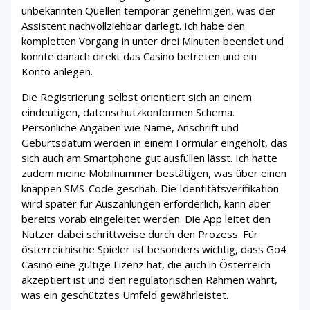
unbekannten Quellen temporär genehmigen, was der
Assistent nachvollziehbar darlegt. Ich habe den
kompletten Vorgang in unter drei Minuten beendet und
konnte danach direkt das Casino betreten und ein
Konto anlegen.
Die Registrierung selbst orientiert sich an einem
eindeutigen, datenschutzkonformen Schema.
Persönliche Angaben wie Name, Anschrift und
Geburtsdatum werden in einem Formular eingeholt, das
sich auch am Smartphone gut ausfüllen lässt. Ich hatte
zudem meine Mobilnummer bestätigen, was über einen
knappen SMS-Code geschah. Die Identitätsverifikation
wird später für Auszahlungen erforderlich, kann aber
bereits vorab eingeleitet werden. Die App leitet den
Nutzer dabei schrittweise durch den Prozess. Für
österreichische Spieler ist besonders wichtig, dass Go4
Casino eine gültige Lizenz hat, die auch in Österreich
akzeptiert ist und den regulatorischen Rahmen wahrt,
was ein geschütztes Umfeld gewährleistet.