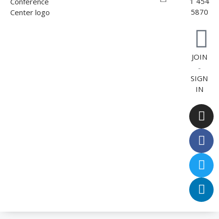
1 454
5870
JOIN
-
SIGN
IN
I
F
T
L
n
a
w
i
s
c
i
n
t
e
t
k
a
b
t
e
g
o
e
d
r
o
r
i
a
k
n
m