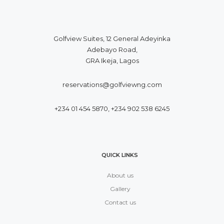
Golfview Suites, 12 General Adeyinka
Adebayo Road,
GRA Ikeja, Lagos
reservations@golfviewng.com
+234 01 454 5870, +234 902 538 6245
QUICK LINKS
About us
Gallery
Contact us