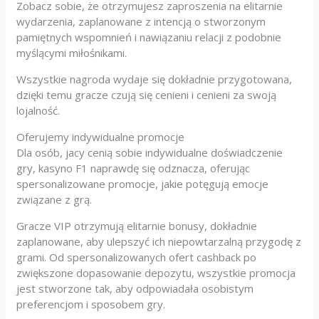
Zobacz sobie, że otrzymujesz zaproszenia na elitarnie
wydarzenia, zaplanowane z intencją o stworzonym
pamiętnych wspomnień i nawiązaniu relacji z podobnie
myślącymi miłośnikami.
Wszystkie nagroda wydaje się dokładnie przygotowana,
dzięki temu gracze czują się cenieni i cenieni za swoją
lojalność.
Oferujemy indywidualne promocje
Dla osób, jacy cenią sobie indywidualne doświadczenie
gry, kasyno F1 naprawdę się odznacza, oferując
spersonalizowane promocje, jakie potęgują emocje
związane z grą.
Gracze VIP otrzymują elitarnie bonusy, dokładnie
zaplanowane, aby ulepszyć ich niepowtarzalną przygodę z
grami. Od spersonalizowanych ofert cashback po
zwiększone dopasowanie depozytu, wszystkie promocja
jest stworzone tak, aby odpowiadała osobistym
preferencjom i sposobem gry.