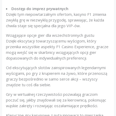
Dostęp do imprez prywatnych
Dzięki tym niepowtarzalnym ofertom, kasyno F1 zmienia
zwykłą grę w niezwykłą przygodę, sprawiając, że każda
chwila staje się specjalna dla jego VIP-ów.
Wciągające opcje gier dla wszechstronnych gustu
Dzięki ekscytacji towarzyszącemu wyścigom, który
przenika wszystkie aspekty F1 Casino Experience, gracze
mogą wejść się w skarbnicy wciągających opcji gier
dopasowanych do indywidualnych preferencji.
Od ekscytujących slotów zainspirowanych legendarnymi
wyścigami, po gry z krupierem na żywo, które przenoszą
graczy bezpośrednio w samo serce akcji – wszyscy
znajdzie tu coś dla siebie.
Gry w wirtualnej rzeczywistości pozwalają graczom
poczuć się, jakby znajdowali się za kierownicą, pokonując
wąskie zakręty i rozwijając oszałamiające prędkości.
Klasyczne gry kasynowe z nutą innowacji to mieszanka