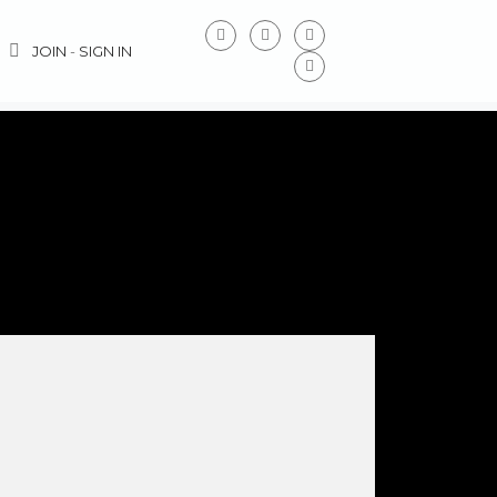
I
F
T
L
n
a
w
i
JOIN
-
SIGN IN
s
c
i
n
t
e
t
k
a
b
t
e
g
o
e
d
r
o
r
i
a
k
n
m