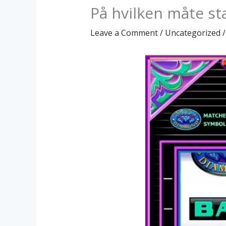
På hvilken måte st
Leave a Comment
/
Uncategorized
/