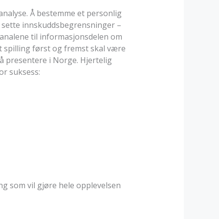
r analyse. Å bestemme et personlig
r å sette innskuddsbegrensninger –
ekanalene til informasjonsdelen om
 spilling først og fremst skal være
å presentere i Norge. Hjertelig
or suksess:
g som vil gjøre hele opplevelsen