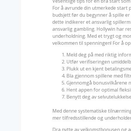
Vesentlige tips for en bra start som
For å avrunde din utmerkede start p
budsjett før du begynner å spille e
dette indikerer et ansvarlig spiller
ansvarlig gambling. Hollywin har res
underholdning. Med et trygt og moro-
velkommen til spenningen! For å op
Meld deg på med riktig infor
Utfør verifiseringen umiddelba
Plukk ut en kjent betalingsme
Bla gjennom spillene med filtr
Gjennomgå bonusvilkårene nø
Hent appen for optimal fleksib
Benytt deg av selvutelukkelse
Med denne systematiske tilnærminge
mer tilfredsstillende og underholden
Dra nytte av velkomstbonusen og a