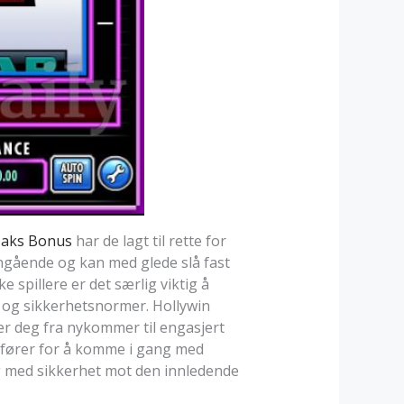
Maks Bonus
har de lagt til rette for
nngående og kan med glede slå fast
 spillere er det særlig viktig å
r og sikkerhetsnormer. Hollywin
er deg fra nykommer til engasjert
utfører for å komme i gang med
og med sikkerhet mot den innledende