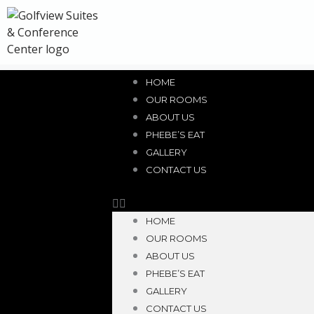
Skip
to
content
HOME
OUR ROOMS
ABOUT US
PHEBE’S EAT
GALLERY
CONTACT US
HOME
OUR ROOMS
ABOUT US
PHEBE’S EAT
GALLERY
CONTACT US