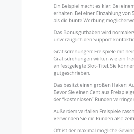
Ein Beispiel macht es klar: Bei ein
erhalten. Bei einer Einzahlung von
als die bunte Werbung möglicherwei
Das Bonusguthaben wird normalerwe
unverzüglich den Support kontaktier
Gratisdrehungen: Freispiele mit heim
Gratisdrehungen wirken wie ein fre
an festgelegte Slot-Titel. Sie könn
gutgeschrieben.
Das besitzt einen großen Haken: 
Bevor Sie einen Cent aus Freispiel
der “kostenlosen” Runden verringert
Außerdem verfallen Freispiele rasch
Verwenden Sie die Runden also zeit
Oft ist der maximal mögliche Gewinn 