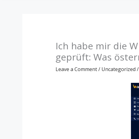
Ich habe mir die 
geprüft: Was öster
Leave a Comment
/
Uncategorized
/