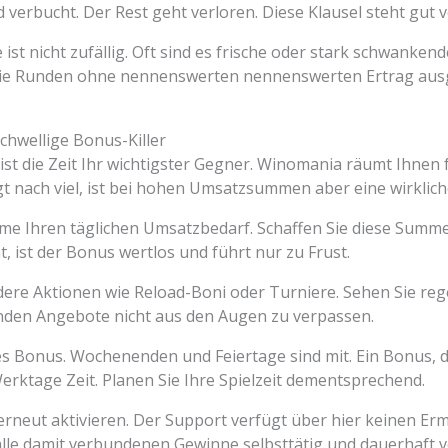
 verbucht. Der Rest geht verloren. Diese Klausel steht gut 
le ist nicht zufällig. Oft sind es frische oder stark schwank
ss die Runden ohne nennenswerten nennenswerten Ertrag au
chwellige Bonus-Killer
t die Zeit Ihr wichtigster Gegner. Winomania räumt Ihnen
gt nach viel, ist bei hohen Umsatzsummen aber eine wirklic
 Ihren täglichen Umsatzbedarf. Schaffen Sie diese Summe 
 ist der Bonus wertlos und führt nur zu Frust.
 andere Aktionen wie Reload-Boni oder Turniere. Sehen Sie re
fenden Angebote nicht aus den Augen zu verpassen.
des Bonus. Wochenenden und Feiertage sind mit. Ein Bonus, d
Werktage Zeit. Planen Sie Ihre Spielzeit dementsprechend.
erneut aktivieren. Der Support verfügt über hier keinen Erm
lle damit verbundenen Gewinne selbsttätig und dauerhaft 