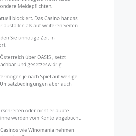
sondere Meldepflichten.
uell blockiert. Das Casino hat das
ausfallen als auf weiteren Seiten.
den Sie unnötige Zeit in
rt.
 Österreich über OASIS , setzt
achbar und gesetzeswidrig.
vermögen je nach Spiel auf wenige
der Umsatzbedingungen aber auch
rschreiten oder nicht erlaubte
ewinne werden vom Konto abgebucht.
te Casinos wie Winomania nehmen