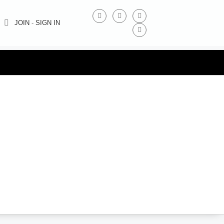
I
F
T
L
n
a
w
i
JOIN
-
SIGN IN
s
c
i
n
t
e
t
k
a
b
t
e
g
o
e
d
r
o
r
i
a
k
n
m