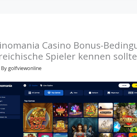
Winomania Casino Bonus-Bedin
reichische Spieler kennen sollt
 By
golfviewonline