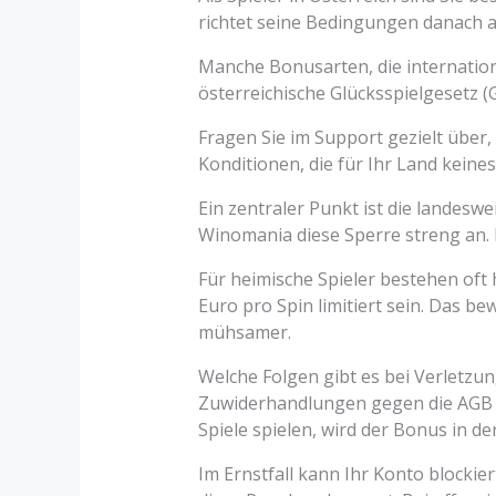
richtet seine Bedingungen danach a
Manche Bonusarten, die internation
österreichische Glücksspielgesetz (
Fragen Sie im Support gezielt über,
Konditionen, die für Ihr Land keine
Ein zentraler Punkt ist die landeswe
Winomania diese Sperre streng an.
Für heimische Spieler bestehen oft
Euro pro Spin limitiert sein. Das b
mühsamer.
Welche Folgen gibt es bei Verletz
Zuwiderhandlungen gegen die AGB ha
Spiele spielen, wird der Bonus in 
Im Ernstfall kann Ihr Konto blocki