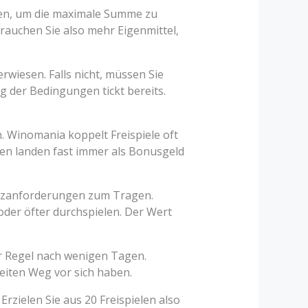
hlen, um die maximale Summe zu
auchen Sie also mehr Eigenmittel,
iesen. Falls nicht, müssen Sie
g der Bedingungen tickt bereits.
 Winomania koppelt Freispiele oft
ngen landen fast immer als Bonusgeld
atzanforderungen zum Tragen.
der öfter durchspielen. Der Wert
der Regel nach wenigen Tagen.
eiten Weg vor sich haben.
Erzielen Sie aus 20 Freispielen also