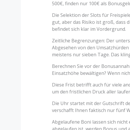
500€, finden nur 100€ als Bonusgeld
Die Selektion der Slots für Freispie
gut, aber das Risiko ist groß, da
befindet sich klar im Vordergrund.
Zeitliche Begrenzungen: Der unters
Abgesehen von den Umsatzhürden is
meistens nur sieben Tage. Das klin
Berechnen Sie vor der Bonusannahme
Einsatzhöhe bewältigen? Wenn nicht,
Diese Frist betrifft auch für viele
um den fristlichen Druck aller lau
Die Uhr startet mit der Gutschrift 
verschafft Ihnen faktisch nur fünf 
Abgelaufene Boni lassen sich nicht 
abgelaufen ist, werden Bonus und a