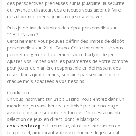
des perspectives précieuses sur la jouabilité, la sécurité
et l’vivance utilisateur. Ces critiques vous aident à faire
des choix informées quant aux jeux à essayer.
Puis-je définir des limites de dépôt personnelles sur
21BIT Casino ?
Certainement, vous pouvez définir des limites de dépôt
personnelles sur 21bit Casino. Cette fonctionnalité vous
permet de gérer efficacement votre budget de jeu.
Ajustez vos limites dans les paramètres de votre compte
pour jouer de manière responsable en définissant des
restrictions quotidiennes, semaine par semaine ou de
chaque mois adaptées à vos besoins.
Conclusion
En vous inscrivant sur 21bit Casino, vous entrez dans un
monde de jeu sans heurts, optimisé par un encodage
avancé pour une sécurité renforcée. L’impressionnante
sélection de jeux en direct, dont le blackjack
en.wikipedia.org
et la roulette, offre une interaction en
temps réel, améliorant votre expérience de jeu social.