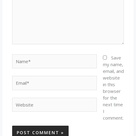
Name*
Save
my name,
email, and
website
Email*
in this
browser
for the
Website
next time
I
comment.