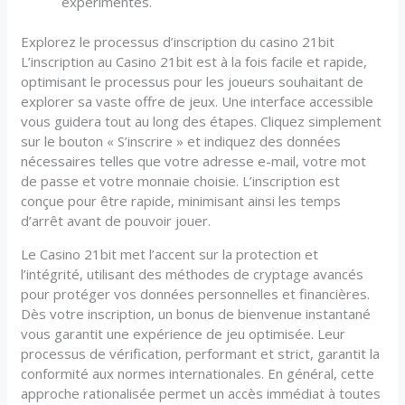
expérimentés.
Explorez le processus d’inscription du casino 21bit
L’inscription au Casino 21bit est à la fois facile et rapide,
optimisant le processus pour les joueurs souhaitant de
explorer sa vaste offre de jeux. Une interface accessible
vous guidera tout au long des étapes. Cliquez simplement
sur le bouton « S’inscrire » et indiquez des données
nécessaires telles que votre adresse e-mail, votre mot
de passe et votre monnaie choisie. L’inscription est
conçue pour être rapide, minimisant ainsi les temps
d’arrêt avant de pouvoir jouer.
Le Casino 21bit met l’accent sur la protection et
l’intégrité, utilisant des méthodes de cryptage avancés
pour protéger vos données personnelles et financières.
Dès votre inscription, un bonus de bienvenue instantané
vous garantit une expérience de jeu optimisée. Leur
processus de vérification, performant et strict, garantit la
conformité aux normes internationales. En général, cette
approche rationalisée permet un accès immédiat à toutes