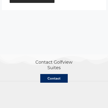
Contact Golfview
Suites
Contact