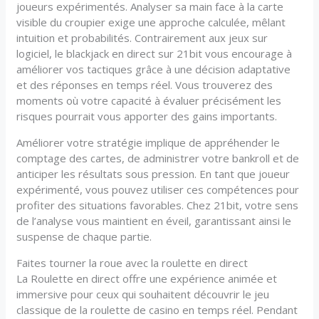
joueurs expérimentés. Analyser sa main face à la carte
visible du croupier exige une approche calculée, mêlant
intuition et probabilités. Contrairement aux jeux sur
logiciel, le blackjack en direct sur 21bit vous encourage à
améliorer vos tactiques grâce à une décision adaptative
et des réponses en temps réel. Vous trouverez des
moments où votre capacité à évaluer précisément les
risques pourrait vous apporter des gains importants.
Améliorer votre stratégie implique de appréhender le
comptage des cartes, de administrer votre bankroll et de
anticiper les résultats sous pression. En tant que joueur
expérimenté, vous pouvez utiliser ces compétences pour
profiter des situations favorables. Chez 21bit, votre sens
de l’analyse vous maintient en éveil, garantissant ainsi le
suspense de chaque partie.
Faites tourner la roue avec la roulette en direct
La Roulette en direct offre une expérience animée et
immersive pour ceux qui souhaitent découvrir le jeu
classique de la roulette de casino en temps réel. Pendant