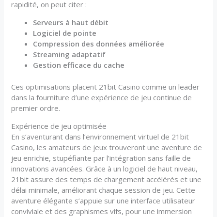
rapidité, on peut citer :
Serveurs à haut débit
Logiciel de pointe
Compression des données améliorée
Streaming adaptatif
Gestion efficace du cache
Ces optimisations placent 21bit Casino comme un leader
dans la fourniture d’une expérience de jeu continue de
premier ordre.
Expérience de jeu optimisée
En s’aventurant dans l’environnement virtuel de 21bit
Casino, les amateurs de jeux trouveront une aventure de
jeu enrichie, stupéfiante par l’intégration sans faille de
innovations avancées. Grâce à un logiciel de haut niveau,
21bit assure des temps de chargement accélérés et une
délai minimale, améliorant chaque session de jeu. Cette
aventure élégante s’appuie sur une interface utilisateur
conviviale et des graphismes vifs, pour une immersion