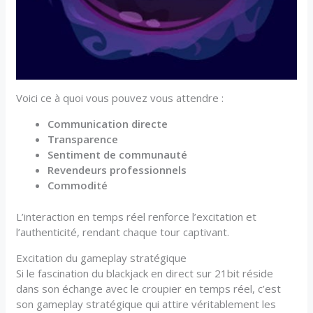
Voici ce à quoi vous pouvez vous attendre :
Communication directe
Transparence
Sentiment de communauté
Revendeurs professionnels
Commodité
L’interaction en temps réel renforce l’excitation et
l’authenticité, rendant chaque tour captivant.
Excitation du gameplay stratégique
Si le fascination du blackjack en direct sur 21bit réside
dans son échange avec le croupier en temps réel, c’est
son gameplay stratégique qui attire véritablement les