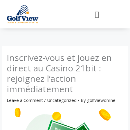
Skip
to
content
Inscrivez-vous et jouez en
direct au Casino 21bit :
rejoignez l’action
immédiatement
Leave a Comment
/
Uncategorized
/ By
golfviewonline