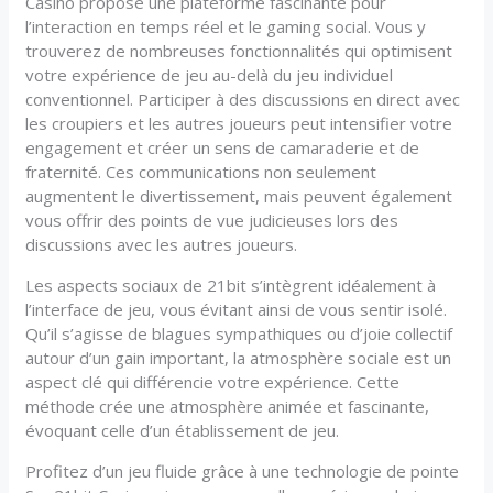
Casino propose une plateforme fascinante pour
l’interaction en temps réel et le gaming social. Vous y
trouverez de nombreuses fonctionnalités qui optimisent
votre expérience de jeu au-delà du jeu individuel
conventionnel. Participer à des discussions en direct avec
les croupiers et les autres joueurs peut intensifier votre
engagement et créer un sens de camaraderie et de
fraternité. Ces communications non seulement
augmentent le divertissement, mais peuvent également
vous offrir des points de vue judicieuses lors des
discussions avec les autres joueurs.
Les aspects sociaux de 21bit s’intègrent idéalement à
l’interface de jeu, vous évitant ainsi de vous sentir isolé.
Qu’il s’agisse de blagues sympathiques ou d’joie collectif
autour d’un gain important, la atmosphère sociale est un
aspect clé qui différencie votre expérience. Cette
méthode crée une atmosphère animée et fascinante,
évoquant celle d’un établissement de jeu.
Profitez d’un jeu fluide grâce à une technologie de pointe