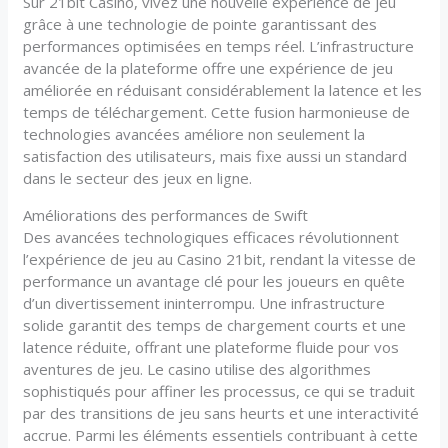
Sur 21bit Casino, vivez une nouvelle expérience de jeu
grâce à une technologie de pointe garantissant des
performances optimisées en temps réel. L’infrastructure
avancée de la plateforme offre une expérience de jeu
améliorée en réduisant considérablement la latence et les
temps de téléchargement. Cette fusion harmonieuse de
technologies avancées améliore non seulement la
satisfaction des utilisateurs, mais fixe aussi un standard
dans le secteur des jeux en ligne.
Améliorations des performances de Swift
Des avancées technologiques efficaces révolutionnent
l’expérience de jeu au Casino 21bit, rendant la vitesse de
performance un avantage clé pour les joueurs en quête
d’un divertissement ininterrompu. Une infrastructure
solide garantit des temps de chargement courts et une
latence réduite, offrant une plateforme fluide pour vos
aventures de jeu. Le casino utilise des algorithmes
sophistiqués pour affiner les processus, ce qui se traduit
par des transitions de jeu sans heurts et une interactivité
accrue. Parmi les éléments essentiels contribuant à cette