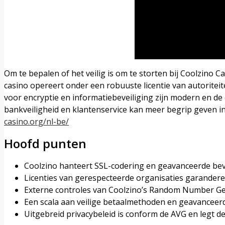
Om te bepalen of het veilig is om te storten bij Coolzino
casino opereert onder een robuuste licentie van autoritei
voor encryptie en informatiebeveiliging zijn modern en 
bankveiligheid en klantenservice kan meer begrip geven 
casino.org/nl-be/
Hoofd punten
Coolzino hanteert SSL-codering en geavanceerde beve
Licenties van gerespecteerde organisaties garanderen
Externe controles van Coolzino’s Random Number Gen
Een scala aan veilige betaalmethoden en geavanceerde
Uitgebreid privacybeleid is conform de AVG en legt de 