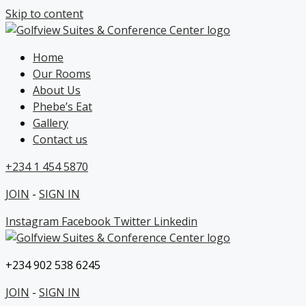
Skip to content
Home
Our Rooms
About Us
Phebe’s Eat
Gallery
Contact us
+234 1 454 5870
JOIN
-
SIGN IN
Instagram
Facebook
Twitter
Linkedin
+234 902 538 6245
JOIN
-
SIGN IN