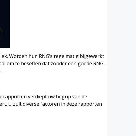
hniek. Worden hun RNG’s regelmatig bijgewerkt
ciaal om te beseffen dat zonder een goede RNG-
.
ditrapporten verdiept uw begrip van de
rt. U zult diverse factoren in deze rapporten