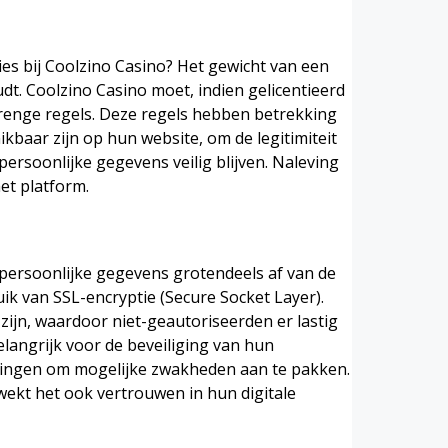
ies bij Coolzino Casino? Het gewicht van een
udt. Coolzino Casino moet, indien gelicentieerd
renge regels. Deze regels hebben betrekking
ikbaar zijn op hun website, om de legitimiteit
ersoonlijke gegevens veilig blijven. Naleving
et platform.
 persoonlijke gegevens grotendeels af van de
k van SSL-encryptie (Secure Socket Layer).
ijn, waardoor niet-geautoriseerden er lastig
langrijk voor de beveiliging van hun
rkingen om mogelijke zwakheden aan te pakken.
wekt het ook vertrouwen in hun digitale