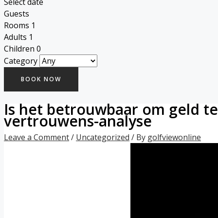
Select date
Guests
Rooms
1
Adults
1
Children
0
Category
BOOK NOW
Is het betrouwbaar om geld te 
vertrouwens-analyse
Leave a Comment
/
Uncategorized
/ By
golfviewonline