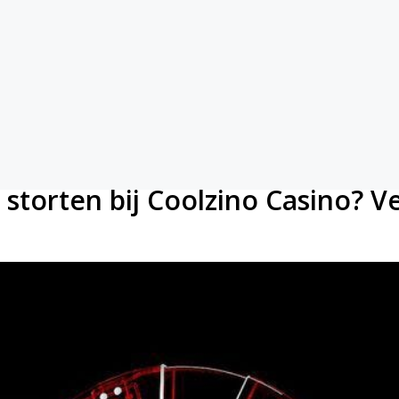
storten bij Coolzino Casino? Ve