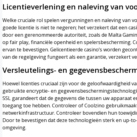
Licentieverlening en naleving van vo
Welke cruciale rol spelen vergunningen en naleving van voo
goede licentie is niet te negeren; het verzekert dat een c
door een gerenommeerde autoriteit, zoals de Malta Gamin
op fair play, financiële openheid en spelersbescherming. C
ervan te bevestigen. Gelicentieerde casino’s worden gecont
van de regelgeving fungeert als een garantie, verzekert v
Versleutelings- en gegevensbescher
Hoewel licenties cruciaal zijn voor de geloofwaardigheid 
gebruikte encryptie- en gegevensbeschermingstechnologieë
SSL garandeert dat de gegevens die tussen uw apparaat en 
toegang toe hebben. Controleer of Coolzino gebruikmaakt 
netwerkinfrastructuur. Controleer bovendien hun toewijd
Door te bevestigen dat deze technologieën sterk en up-to-
omgeving.