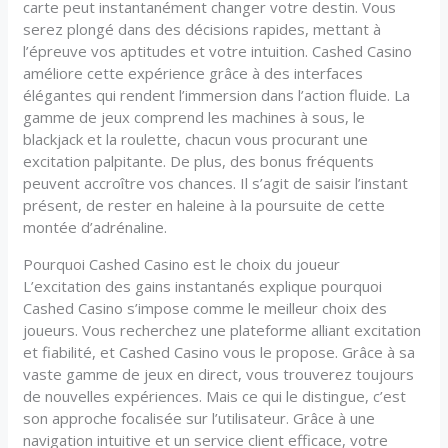
carte peut instantanément changer votre destin. Vous
serez plongé dans des décisions rapides, mettant à
l’épreuve vos aptitudes et votre intuition. Cashed Casino
améliore cette expérience grâce à des interfaces
élégantes qui rendent l’immersion dans l’action fluide. La
gamme de jeux comprend les machines à sous, le
blackjack et la roulette, chacun vous procurant une
excitation palpitante. De plus, des bonus fréquents
peuvent accroître vos chances. Il s’agit de saisir l’instant
présent, de rester en haleine à la poursuite de cette
montée d’adrénaline.
Pourquoi Cashed Casino est le choix du joueur
L’excitation des gains instantanés explique pourquoi
Cashed Casino s’impose comme le meilleur choix des
joueurs. Vous recherchez une plateforme alliant excitation
et fiabilité, et Cashed Casino vous le propose. Grâce à sa
vaste gamme de jeux en direct, vous trouverez toujours
de nouvelles expériences. Mais ce qui le distingue, c’est
son approche focalisée sur l’utilisateur. Grâce à une
navigation intuitive et un service client efficace, votre