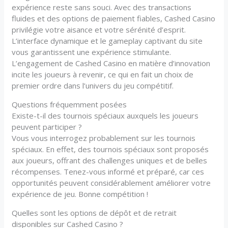
expérience reste sans souci. Avec des transactions
fluides et des options de paiement fiables, Cashed Casino
privilégie votre aisance et votre sérénité d’esprit.
L’interface dynamique et le gameplay captivant du site
vous garantissent une expérience stimulante.
L’engagement de Cashed Casino en matière d’innovation
incite les joueurs à revenir, ce qui en fait un choix de
premier ordre dans l’univers du jeu compétitif.
Questions fréquemment posées
Existe-t-il des tournois spéciaux auxquels les joueurs
peuvent participer ?
Vous vous interrogez probablement sur les tournois
spéciaux. En effet, des tournois spéciaux sont proposés
aux joueurs, offrant des challenges uniques et de belles
récompenses. Tenez-vous informé et préparé, car ces
opportunités peuvent considérablement améliorer votre
expérience de jeu. Bonne compétition !
Quelles sont les options de dépôt et de retrait
disponibles sur Cashed Casino ?