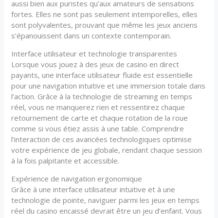
aussi bien aux puristes qu’aux amateurs de sensations
fortes. Elles ne sont pas seulement intemporelles, elles
sont polyvalentes, prouvant que même les jeux anciens
s’épanouissent dans un contexte contemporain.
Interface utilisateur et technologie transparentes
Lorsque vous jouez à des jeux de casino en direct
payants, une interface utilisateur fluide est essentielle
pour une navigation intuitive et une immersion totale dans
l’action. Grâce à la technologie de streaming en temps
réel, vous ne manquerez rien et ressentirez chaque
retournement de carte et chaque rotation de la roue
comme si vous étiez assis à une table. Comprendre
l’interaction de ces avancées technologiques optimise
votre expérience de jeu globale, rendant chaque session
à la fois palpitante et accessible.
Expérience de navigation ergonomique
Grâce à une interface utilisateur intuitive et à une
technologie de pointe, naviguer parmi les jeux en temps
réel du casino encaissé devrait être un jeu d’enfant. Vous