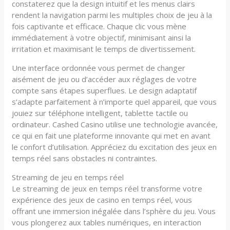
constaterez que la design intuitif et les menus clairs
rendent la navigation parmi les multiples choix de jeu à la
fois captivante et efficace. Chaque clic vous mène
immédiatement à votre objectif, minimisant ainsi la
irritation et maximisant le temps de divertissement.
Une interface ordonnée vous permet de changer
aisément de jeu ou d’accéder aux réglages de votre
compte sans étapes superflues. Le design adaptatif
s’adapte parfaitement à n’importe quel appareil, que vous
jouiez sur téléphone intelligent, tablette tactile ou
ordinateur. Cashed Casino utilise une technologie avancée,
ce qui en fait une plateforme innovante qui met en avant
le confort d’utilisation. Appréciez du excitation des jeux en
temps réel sans obstacles ni contraintes.
Streaming de jeu en temps réel
Le streaming de jeux en temps réel transforme votre
expérience des jeux de casino en temps réel, vous
offrant une immersion inégalée dans l’sphère du jeu. Vous
vous plongerez aux tables numériques, en interaction