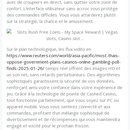
avec de croupiers en direct, sans quitter votre zone de
confort. L’interface utilisateur sans accroc vous protège
des commandes difficiles. Vous vous attarderez plutôt
sur la stratégie, la chance et le amusement.
Sur le plan technologique, les flux vidéo en
https://www.reuters.com/world/asia-pacific/most-thais-
oppose-government-plans-casinos-online-gambling-poll-
finds-2025-01-26/
temps réel offrent des images HD et
un son net, sans retards perturbateurs. Des algorithmes
sophistiqués garantissent la sécurité de vos données,
renforçant ainsi votre confiance dans votre expérience de
jeu. Grâce à la technologie de pointe de Cashed Casino,
tout fonctionne parfaitement, que vous soyez sur PC ou
appareil mobile. Vous vous sentirez connecté et aux
commandes, profitant d’un mélange sophistiqué de
divertissement et de récompenses qui vous maintiendra
engagé et excité pour le prochain frisson.