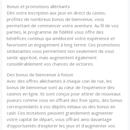
Bonus et promotions alléchants
Dès votre inscription aux jeux en direct du casino,
profitez de nombreux bonus de bienvenue, vous
permettant de commencer votre aventure. Au fil de vos
parties, le programme de fidélité vous offre des
bénéfices continus qui améliorent votre expérience et
favorisent un engagement à long terme. Ces promotions
séduisantes vous permettent non seulement de vous
sentir apprécié, mais augmentent également
considérablement vos chances de victoires.
Des bonus de bienvenue à foison
Avec des offres alléchantes à chaque coin de rue, les
bonus de bienvenue sont au cœur de l’expérience des
casinos en ligne. Ils sont conçus pour attirer de nouveaux
joueurs comme vous en offrant des free spins, des bonus
correspondants à vos dépôts initiaux ou des bonus en
cash. Ces incitations peuvent grandement augmenter
votre capital de départ, vous offrant ainsi davantage
d’opportunités d’explorer les jeux et d’augmenter vos