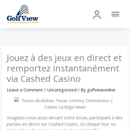
Skip
to
content
Jouez à des jeux en direct et
remportez instantanément
via Cashed Casino
Leave a Comment
/
Uncategorized
/ By
golfviewonline
Imaginez-vous assis devant votre écran, participant à des
parties en direct sur Cashed Casino, où chaque tour ou