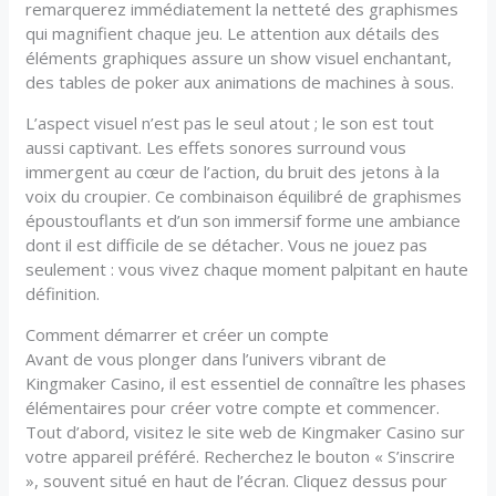
remarquerez immédiatement la netteté des graphismes
qui magnifient chaque jeu. Le attention aux détails des
éléments graphiques assure un show visuel enchantant,
des tables de poker aux animations de machines à sous.
L’aspect visuel n’est pas le seul atout ; le son est tout
aussi captivant. Les effets sonores surround vous
immergent au cœur de l’action, du bruit des jetons à la
voix du croupier. Ce combinaison équilibré de graphismes
époustouflants et d’un son immersif forme une ambiance
dont il est difficile de se détacher. Vous ne jouez pas
seulement : vous vivez chaque moment palpitant en haute
définition.
Comment démarrer et créer un compte
Avant de vous plonger dans l’univers vibrant de
Kingmaker Casino, il est essentiel de connaître les phases
élémentaires pour créer votre compte et commencer.
Tout d’abord, visitez le site web de Kingmaker Casino sur
votre appareil préféré. Recherchez le bouton « S’inscrire
», souvent situé en haut de l’écran. Cliquez dessus pour