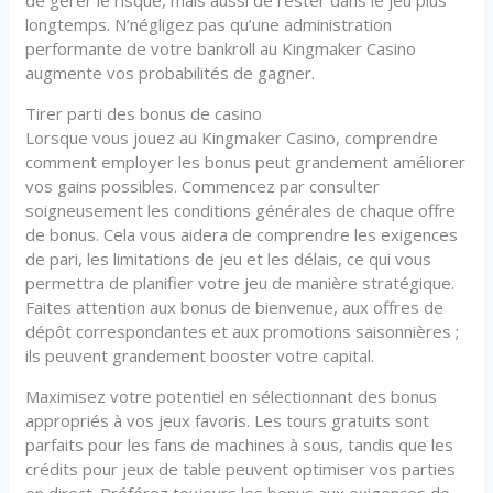
de gérer le risque, mais aussi de rester dans le jeu plus
longtemps. N’négligez pas qu’une administration
performante de votre bankroll au Kingmaker Casino
augmente vos probabilités de gagner.
Tirer parti des bonus de casino
Lorsque vous jouez au Kingmaker Casino, comprendre
comment employer les bonus peut grandement améliorer
vos gains possibles. Commencez par consulter
soigneusement les conditions générales de chaque offre
de bonus. Cela vous aidera de comprendre les exigences
de pari, les limitations de jeu et les délais, ce qui vous
permettra de planifier votre jeu de manière stratégique.
Faites attention aux bonus de bienvenue, aux offres de
dépôt correspondantes et aux promotions saisonnières ;
ils peuvent grandement booster votre capital.
Maximisez votre potentiel en sélectionnant des bonus
appropriés à vos jeux favoris. Les tours gratuits sont
parfaits pour les fans de machines à sous, tandis que les
crédits pour jeux de table peuvent optimiser vos parties