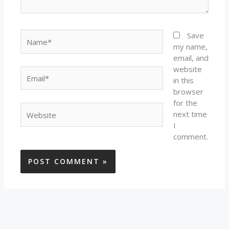
Name*
Save
my name,
email, and
website
Email*
in this
browser
for the
Website
next time
I
comment.