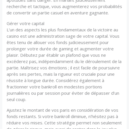
aptitudes sans danger. En mariant judicieusement
recherche et tactique, vous augmenterez vos probabilités
de convertir un partie casuel en aventure gagnante.
Gérer votre capital
L’un des aspects les plus fondamentaux de la victoire au
casino est une administration sage de votre capital. Vous
êtes tenu de allouer vos fonds judicieusement pour
prolonger votre durée de gaming et augmenter votre
plaisir. Débutez par établir un plafond que vous ne
excéderez pas, indépendamment du le déroulement de la
partie. Maîtrisez vos émotions ; il est facile de poursuivre
après ses pertes, mais la rigueur est cruciale pour une
réussite à longue durée. Considérez également à
fractionner votre bankroll en modestes portions
journalières ou par session pour éviter de dépasser d’un
seul coup.
Ajustez le montant de vos paris en considération de vos
fonds restants. Si votre bankroll diminue, n’hésitez pas à
réduire vos mises. Cette stratégie permet non seulement