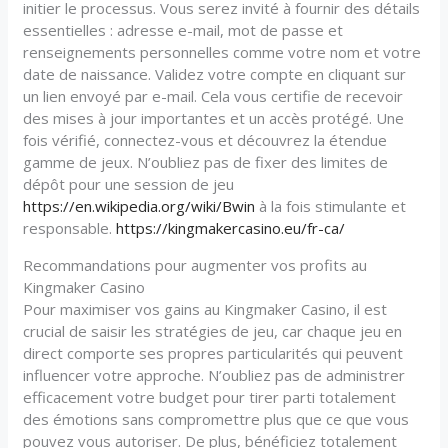
initier le processus. Vous serez invité à fournir des détails
essentielles : adresse e-mail, mot de passe et
renseignements personnelles comme votre nom et votre
date de naissance. Validez votre compte en cliquant sur
un lien envoyé par e-mail. Cela vous certifie de recevoir
des mises à jour importantes et un accès protégé. Une
fois vérifié, connectez-vous et découvrez la étendue
gamme de jeux. N’oubliez pas de fixer des limites de
dépôt pour une session de jeu
https://en.wikipedia.org/wiki/Bwin
à la fois stimulante et
responsable.
https://kingmakercasino.eu/fr-ca/
Recommandations pour augmenter vos profits au
Kingmaker Casino
Pour maximiser vos gains au Kingmaker Casino, il est
crucial de saisir les stratégies de jeu, car chaque jeu en
direct comporte ses propres particularités qui peuvent
influencer votre approche. N’oubliez pas de administrer
efficacement votre budget pour tirer parti totalement
des émotions sans compromettre plus que ce que vous
pouvez vous autoriser. De plus, bénéficiez totalement