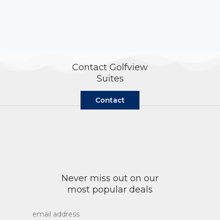
Contact Golfview
Suites
Contact
Never miss out on our
most popular deals
Email
Address