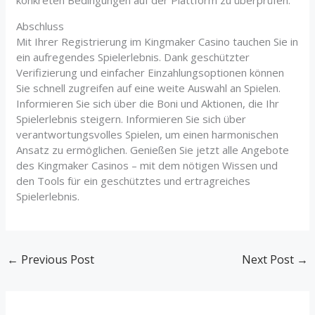
konkreten Bedingungen auf der Plattform zu überprüfen.
Abschluss
Mit Ihrer Registrierung im Kingmaker Casino tauchen Sie in
ein aufregendes Spielerlebnis. Dank geschützter
Verifizierung und einfacher Einzahlungsoptionen können
Sie schnell zugreifen auf eine weite Auswahl an Spielen.
Informieren Sie sich über die Boni und Aktionen, die Ihr
Spielerlebnis steigern. Informieren Sie sich über
verantwortungsvolles Spielen, um einen harmonischen
Ansatz zu ermöglichen. Genießen Sie jetzt alle Angebote
des Kingmaker Casinos – mit dem nötigen Wissen und
den Tools für ein geschütztes und ertragreiches
Spielerlebnis.
←
Previous Post
Next Post
→