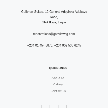
Golfview Suites, 12 General Adeyinka Adebayo
Road,
GRA Ikeja, Lagos
reservations@golfviewng.com
+234 01 454 5870, +234 902 538 6245
QUICK LINKS
About us
Gallery
Contact us
I
F
T
L