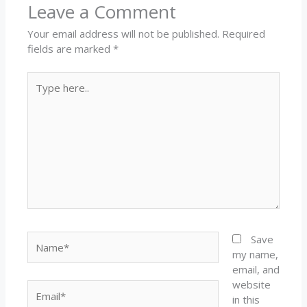
Leave a Comment
Your email address will not be published.
Required
fields are marked
*
Type
here..
Name*
Save
my name,
email, and
website
Email*
in this