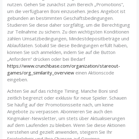
nutzen. Gehen Sie zunächst zum Bereich „Promotions“,
um die verfügbaren Boni einzusehen. Jedes Angebot ist
gebunden an bestimmten Geschäftsbedingungen.
Studieren Sie diese daher sorgfältig, um die Berechtigung
zur Teilnahme zu sichern. Zu den wichtigsten Konditionen
zählen Umsatzbedingungen, Mindestdepositbeträge und
Ablaufdaten. Sobald Sie diese Bedingungen erfüllt haben,
können Sie sich anmelden, indem Sie auf die Button
„Anfordern“ drücken oder bei Bedarf
https://www.crunchbase.com/organization/stareout-
games/org_similarity_overview
einen Aktionscode
eingeben.
Achten Sie auf das richtige Timing. Manche Boni sind
zeitlich begrenzt oder exklusiv für neue Spieler. Schauen
Sie häufig auf der Promotionsseite nach, um keine
Angebote zu verpassen. Abonnieren Sie auch den
Kingmaker-Newsletter, um stets über Aktualisierungen
auf dem Laufenden zu bleiben. Wenn Sie diese Aktionen
verstehen und gezielt anwenden, steigern Sie Ihr
Spielerlebnis und Ihre Chancen auf Gewinne.