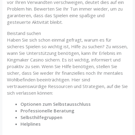
vor Ihren Verwandten verschweigen, deutet dies auf ein
Problem hin. Bewerten Sie Ihr Tun immer wieder, um zu
garantieren, dass das Spielen eine spaßige und
gesteuerte Aktivität bleibt.
Beistand suchen
Haben Sie sich schon einmal gefragt, warum es für
sicheres Spielen so wichtig ist, Hilfe zu suchen? Zu wissen,
wann Sie Unterstützung benötigen, kann Ihr Erlebnis im
Kingmaker Casino sichern. Es ist wichtig, informiert und
proaktiv zu sein. Wenn Sie Hilfe benötigen, stellen Sie
sicher, dass Sie weder Ihr finanzielles noch Ihr mentales
Wohlbefinden beeinträchtigen. Hier sind
vertrauenswürdige Ressourcen und Strategien, auf die Sie
sich verlassen können:
Optionen zum Selbstausschluss
Professionelle Beratung
Selbsthilfegruppen
Helplines