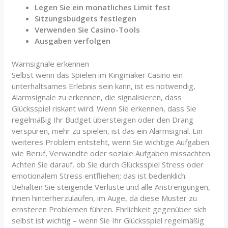
Legen Sie ein monatliches Limit fest
Sitzungsbudgets festlegen
Verwenden Sie Casino-Tools
Ausgaben verfolgen
Warnsignale erkennen
Selbst wenn das Spielen im Kingmaker Casino ein
unterhaltsames Erlebnis sein kann, ist es notwendig,
Alarmsignale zu erkennen, die signalisieren, dass
Glücksspiel riskant wird. Wenn Sie erkennen, dass Sie
regelmäßig Ihr Budget übersteigen oder den Drang
verspüren, mehr zu spielen, ist das ein Alarmsignal. Ein
weiteres Problem entsteht, wenn Sie wichtige Aufgaben
wie Beruf, Verwandte oder soziale Aufgaben missachten.
Achten Sie darauf, ob Sie durch Glücksspiel Stress oder
emotionalem Stress entfliehen; das ist bedenklich.
Behalten Sie steigende Verluste und alle Anstrengungen,
ihnen hinterherzulaufen, im Auge, da diese Muster zu
ernsteren Problemen führen. Ehrlichkeit gegenüber sich
selbst ist wichtig – wenn Sie Ihr Glücksspiel regelmäßig