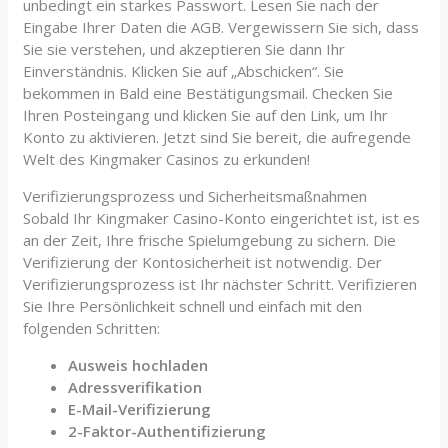
unbedingt ein starkes Passwort. Lesen Sie nach der
Eingabe Ihrer Daten die AGB. Vergewissern Sie sich, dass
Sie sie verstehen, und akzeptieren Sie dann Ihr
Einverständnis. Klicken Sie auf „Abschicken“. Sie
bekommen in Bald eine Bestätigungsmail. Checken Sie
Ihren Posteingang und klicken Sie auf den Link, um Ihr
Konto zu aktivieren. Jetzt sind Sie bereit, die aufregende
Welt des Kingmaker Casinos zu erkunden!
Verifizierungsprozess und Sicherheitsmaßnahmen
Sobald Ihr Kingmaker Casino-Konto eingerichtet ist, ist es
an der Zeit, Ihre frische Spielumgebung zu sichern. Die
Verifizierung der Kontosicherheit ist notwendig. Der
Verifizierungsprozess ist Ihr nächster Schritt. Verifizieren
Sie Ihre Persönlichkeit schnell und einfach mit den
folgenden Schritten:
Ausweis hochladen
Adressverifikation
E-Mail-Verifizierung
2-Faktor-Authentifizierung