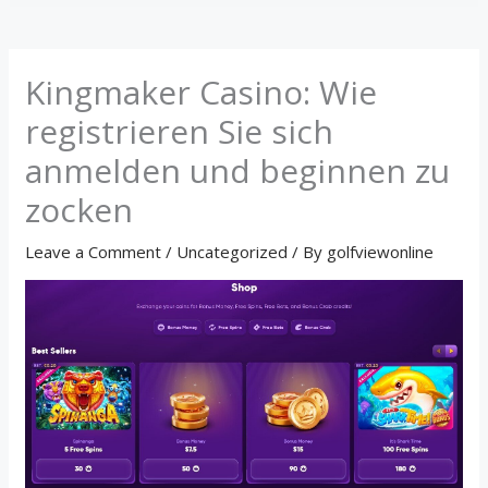
Kingmaker Casino: Wie
registrieren Sie sich
anmelden und beginnen zu
zocken
Leave a Comment
/
Uncategorized
/ By
golfviewonline