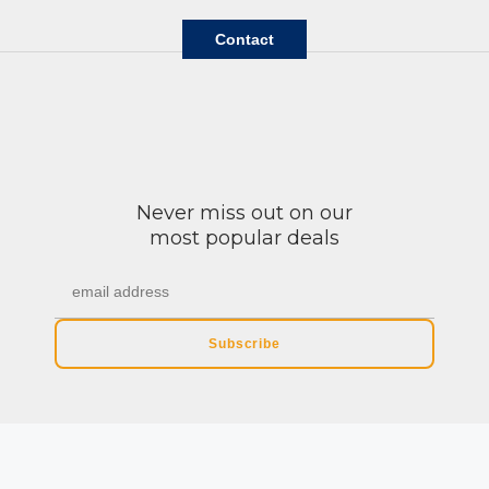
Contact
Never miss out on our
most popular deals
Email
Address
Subscribe