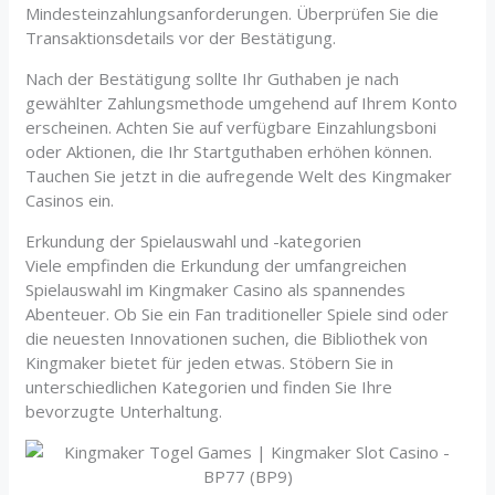
Mindesteinzahlungsanforderungen. Überprüfen Sie die
Transaktionsdetails vor der Bestätigung.
Nach der Bestätigung sollte Ihr Guthaben je nach
gewählter Zahlungsmethode umgehend auf Ihrem Konto
erscheinen. Achten Sie auf verfügbare Einzahlungsboni
oder Aktionen, die Ihr Startguthaben erhöhen können.
Tauchen Sie jetzt in die aufregende Welt des Kingmaker
Casinos ein.
Erkundung der Spielauswahl und -kategorien
Viele empfinden die Erkundung der umfangreichen
Spielauswahl im Kingmaker Casino als spannendes
Abenteuer. Ob Sie ein Fan traditioneller Spiele sind oder
die neuesten Innovationen suchen, die Bibliothek von
Kingmaker bietet für jeden etwas. Stöbern Sie in
unterschiedlichen Kategorien und finden Sie Ihre
bevorzugte Unterhaltung.