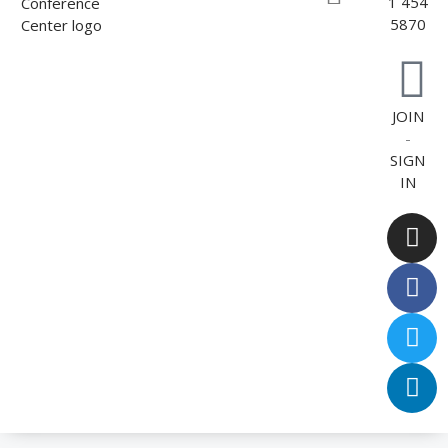
1 454
5870
JOIN
-
SIGN
IN
I
F
T
L
n
a
w
i
s
c
i
n
t
e
t
k
a
b
t
e
g
o
e
d
r
o
r
i
a
k
n
m