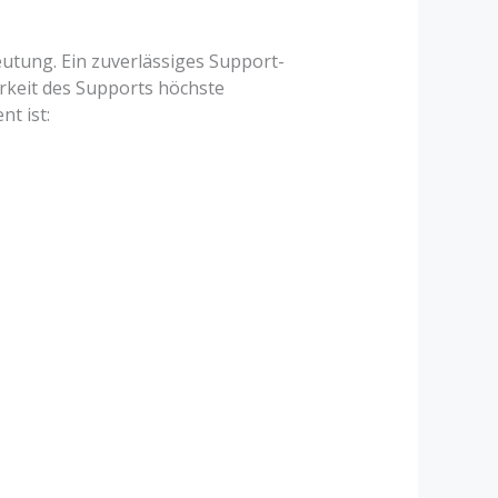
utung. Ein zuverlässiges Support-
arkeit des Supports höchste
nt ist: