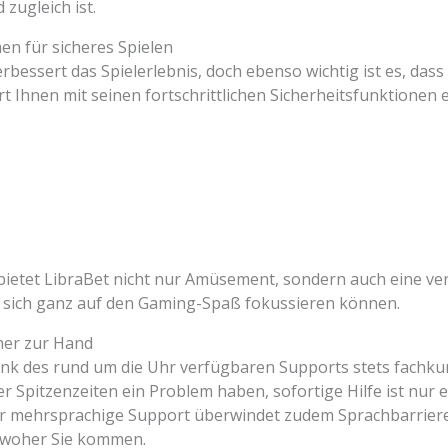
zugleich ist.
 für sicheres Spielen
rbessert das Spielerlebnis, doch ebenso wichtig ist es, dass 
ert Ihnen mit seinen fortschrittlichen Sicherheitsfunktionen
etet LibraBet nicht nur Amüsement, sondern auch eine ve
ie sich ganz auf den Gaming-Spaß fokussieren können.
mer zur Hand
nk des rund um die Uhr verfügbaren Supports stets fachkun
r Spitzenzeiten ein Problem haben, sofortige Hilfe ist nur e
Der mehrsprachige Support überwindet zudem Sprachbarrieren
l woher Sie kommen.