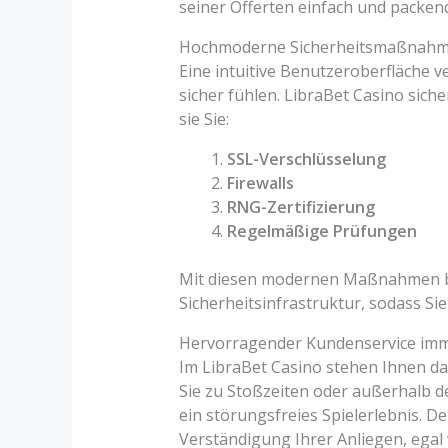
seiner Offerten einfach und packend 
Hochmoderne Sicherheitsmaßnahmen
Eine intuitive Benutzeroberfläche ve
sicher fühlen. LibraBet Casino sich
sie Sie:
SSL-Verschlüsselung
Firewalls
RNG-Zertifizierung
Regelmäßige Prüfungen
Mit diesen modernen Maßnahmen bi
Sicherheitsinfrastruktur, sodass S
Hervorragender Kundenservice im
Im LibraBet Casino stehen Ihnen da
Sie zu Stoßzeiten oder außerhalb de
ein störungsfreies Spielerlebnis. 
Verständigung Ihrer Anliegen, ega