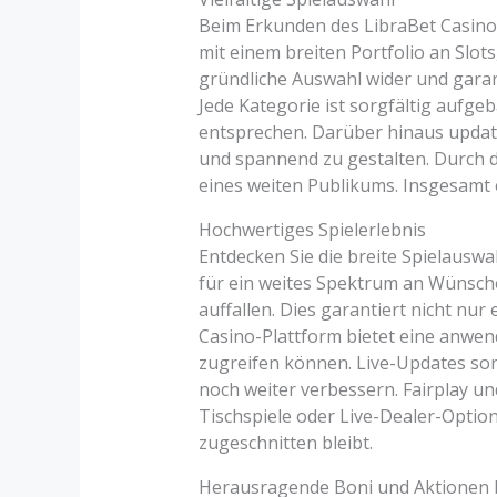
Beim Erkunden des LibraBet Casinos f
mit einem breiten Portfolio an Slots
gründliche Auswahl wider und garan
Jede Kategorie ist sorgfältig aufgeb
entsprechen. Darüber hinaus update
und spannend zu gestalten. Durch d
eines weiten Publikums. Insgesamt e
Hochwertiges Spielerlebnis
Entdecken Sie die breite Spielausw
für ein weites Spektrum an Wünsche
auffallen. Dies garantiert nicht nu
Casino-Plattform bietet eine anwen
zugreifen können. Live-Updates sor
noch weiter verbessern. Fairplay un
Tischspiele oder Live-Dealer-Option
zugeschnitten bleibt.
Herausragende Boni und Aktionen b