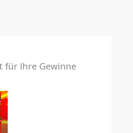
t für Ihre Gewinne