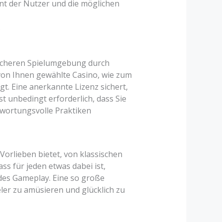
 der Nutzer und die möglichen
.
 sicheren Spielumgebung durch
von Ihnen gewählte Casino, wie zum
gt. Eine anerkannte Lizenz sichert,
t unbedingt erforderlich, dass Sie
ntwortungsvolle Praktiken
orlieben bietet, von klassischen
ass für jeden etwas dabei ist,
des Gameplay. Eine so große
ieler zu amüsieren und glücklich zu