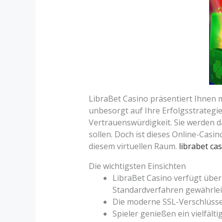
LibraBet Casino präsentiert Ihnen meh
unbesorgt auf Ihre Erfolgsstrategi
Vertrauenswürdigkeit. Sie werden d
sollen. Doch ist dieses Online-Casin
diesem virtuellen Raum.
librabet ca
Die wichtigsten Einsichten
LibraBet Casino verfügt übe
Standardverfahren gewährleis
Die moderne SSL-Verschlüssel
Spieler genießen ein vielfält