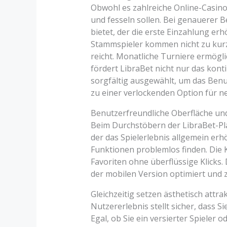
Obwohl es zahlreiche Online-Casino
und fesseln sollen. Bei genauerer 
bietet, der die erste Einzahlung e
Stammspieler kommen nicht zu kurz
reicht. Monatliche Turniere ermög
fördert LibraBet nicht nur das kont
sorgfältig ausgewählt, um das Benu
zu einer verlockenden Option für n
Benutzerfreundliche Oberfläche un
Beim Durchstöbern der LibraBet-Pla
der das Spielerlebnis allgemein er
Funktionen problemlos finden. Die 
Favoriten ohne überflüssige Klicks
der mobilen Version optimiert und 
Gleichzeitig setzen ästhetisch attr
Nutzererlebnis stellt sicher, dass
Egal, ob Sie ein versierter Spieler