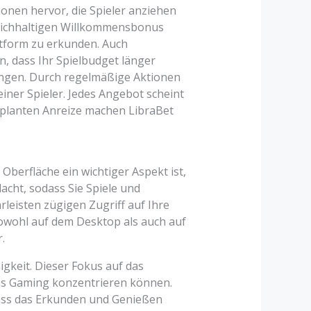
onen hervor, die Spieler anziehen
 reichhaltigen Willkommensbonus
ttform zu erkunden. Auch
, dass Ihr Spielbudget länger
ungen. Durch regelmäßige Aktionen
einer Spieler. Jedes Angebot scheint
geplanten Anreize machen LibraBet
berfläche ein wichtiger Aspekt ist,
acht, sodass Sie Spiele und
leisten zügigen Zugriff auf Ihre
sowohl auf dem Desktop als auch auf
.
igkeit. Dieser Fokus auf das
 das Gaming konzentrieren können.
 dass das Erkunden und Genießen