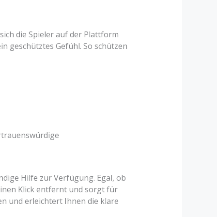
sich die Spieler auf der Plattform
 ein geschütztes Gefühl. So schützen
rtrauenswürdige
dige Hilfe zur Verfügung. Egal, ob
inen Klick entfernt und sorgt für
 und erleichtert Ihnen die klare