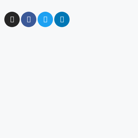
I
F
T
L
n
a
w
i
s
c
i
n
t
e
t
k
a
b
t
e
g
o
e
d
r
o
r
i
a
k
n
m