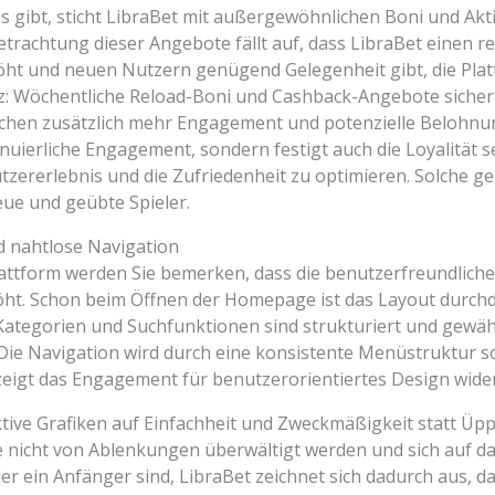
s gibt, sticht LibraBet mit außergewöhnlichen Boni und Akti
Betrachtung dieser Angebote fällt auf, dass LibraBet einen
rhöht und neuen Nutzern genügend Gelegenheit gibt, die Pla
: Wöchentliche Reload-Boni und Cashback-Angebote sichern
lichen zusätzlich mehr Engagement und potenzielle Belohn
inuierliche Engagement, sondern festigt auch die Loyalität s
tzererlebnis und die Zufriedenheit zu optimieren. Solche 
eue und geübte Spieler.
d nahtlose Navigation
ttform werden Sie bemerken, dass die benutzerfreundliche O
höht. Schon beim Öffnen der Homepage ist das Layout durchd
Kategorien und Suchfunktionen sind strukturiert und gewähr
. Die Navigation wird durch eine konsistente Menüstruktur 
zeigt das Engagement für benutzerorientiertes Design wider
aktive Grafiken auf Einfachheit und Zweckmäßigkeit statt Üpp
 Sie nicht von Ablenkungen überwältigt werden und sich auf
 oder ein Anfänger sind, LibraBet zeichnet sich dadurch aus,