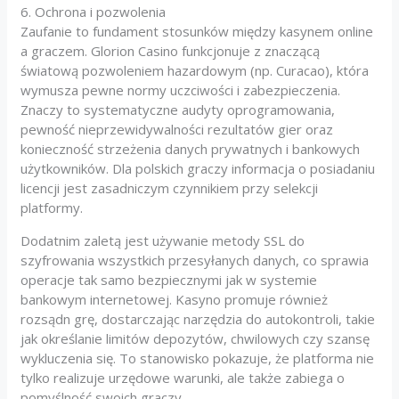
6. Ochrona i pozwolenia
Zaufanie to fundament stosunków między kasynem online
a graczem. Glorion Casino funkcjonuje z znaczącą
światową pozwoleniem hazardowym (np. Curacao), która
wymusza pewne normy uczciwości i zabezpieczenia.
Znaczy to systematyczne audyty oprogramowania,
pewność nieprzewidywalności rezultatów gier oraz
konieczność strzeżenia danych prywatnych i bankowych
użytkowników. Dla polskich graczy informacja o posiadaniu
licencji jest zasadniczym czynnikiem przy selekcji
platformy.
Dodatnim zaletą jest używanie metody SSL do
szyfrowania wszystkich przesyłanych danych, co sprawia
operacje tak samo bezpiecznymi jak w systemie
bankowym internetowej. Kasyno promuje również
rozsądn grę, dostarczając narzędzia do autokontroli, takie
jak określanie limitów depozytów, chwilowych czy szansę
wykluczenia się. To stanowisko pokazuje, że platforma nie
tylko realizuje urzędowe warunki, ale także zabiega o
pomyślność swoich graczy.