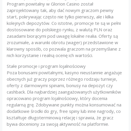
Program powitalny w Glorion Casino został
zaprojektowany tak, aby dać nowym graczom pewny
start, pokrywając często nie tylko pierwszy, ale i kilka
kolejnych depozytów. Co istotne, promocje te są w pełni
dostosowane do polskiego rynku, z walutą PLN oraz
zasadami biorącymi pod uwagę lokalne realia. Oferty są
zrozumiałe, a warunki obrotu (wager) przedstawione w
klarowny sposób, co pozwala graczom na przemyślane z
nich korzystanie i realną ocenę ich wartości.
Stałe promocje i program lojalnościowy
Poza bonusami powitalnymi, kasyno nieustannie angażuje
obecnych już graczy poprzez różnego rodzaju turnieje,
oferty z darmowymi spinami, bonusy na depozyt czy
cashback. Dla najbardziej zaangażowanych użytkowników
opracowano program lojalnościowy, który docenia
regularną grę. Zdobywane punkty można konsumować na
dodatkowe środki do gry, free spiny lub inne nagrody, co
kształtuje długoterminową relację i sprawia, że gracz
bywa doceniony za swoją aktywność na platformie.