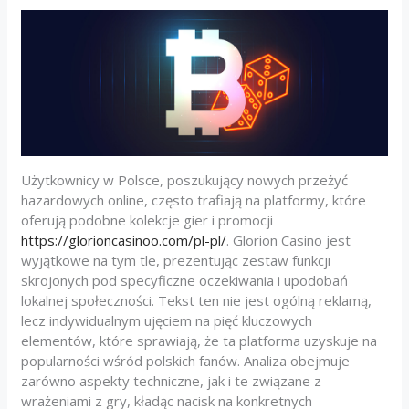
Użytkownicy w Polsce, poszukujący nowych przeżyć
hazardowych online, często trafiają na platformy, które
oferują podobne kolekcje gier i promocji
https://glorioncasinoo.com/pl-pl/
. Glorion Casino jest
wyjątkowe na tym tle, prezentując zestaw funkcji
skrojonych pod specyficzne oczekiwania i upodobań
lokalnej społeczności. Tekst ten nie jest ogólną reklamą,
lecz indywidualnym ujęciem na pięć kluczowych
elementów, które sprawiają, że ta platforma uzyskuje na
popularności wśród polskich fanów. Analiza obejmuje
zarówno aspekty techniczne, jak i te związane z
wrażeniami z gry, kładąc nacisk na konkretnych