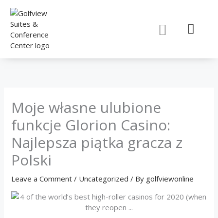
Skip
to
content
Moje własne ulubione
funkcje Glorion Casino:
Najlepsza piątka gracza z
Polski
Leave a Comment
/
Uncategorized
/ By
golfviewonline