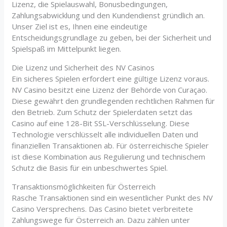
Lizenz, die Spielauswahl, Bonusbedingungen,
Zahlungsabwicklung und den Kundendienst gründlich an.
Unser Ziel ist es, Ihnen eine eindeutige
Entscheidungsgrundlage zu geben, bei der Sicherheit und
Spielspaß im Mittelpunkt liegen.
Die Lizenz und Sicherheit des NV Casinos
Ein sicheres Spielen erfordert eine gültige Lizenz voraus.
NV Casino besitzt eine Lizenz der Behörde von Curaçao.
Diese gewährt den grundlegenden rechtlichen Rahmen für
den Betrieb. Zum Schutz der Spielerdaten setzt das
Casino auf eine 128-Bit SSL-Verschlüsselung. Diese
Technologie verschlüsselt alle individuellen Daten und
finanziellen Transaktionen ab. Für österreichische Spieler
ist diese Kombination aus Regulierung und technischem
Schutz die Basis für ein unbeschwertes Spiel.
Transaktionsmöglichkeiten für Österreich
Rasche Transaktionen sind ein wesentlicher Punkt des NV
Casino Versprechens. Das Casino bietet verbreitete
Zahlungswege für Österreich an. Dazu zählen unter