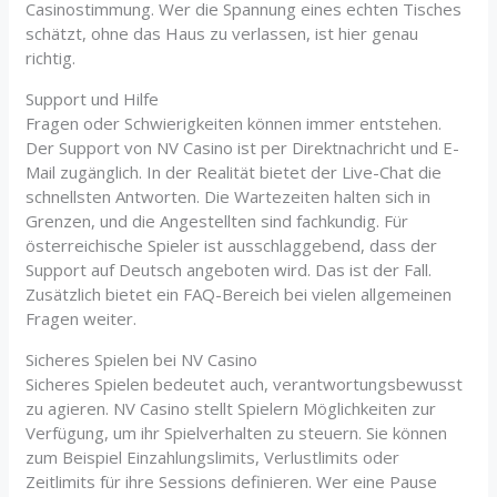
Casinostimmung. Wer die Spannung eines echten Tisches
schätzt, ohne das Haus zu verlassen, ist hier genau
richtig.
Support und Hilfe
Fragen oder Schwierigkeiten können immer entstehen.
Der Support von NV Casino ist per Direktnachricht und E-
Mail zugänglich. In der Realität bietet der Live-Chat die
schnellsten Antworten. Die Wartezeiten halten sich in
Grenzen, und die Angestellten sind fachkundig. Für
österreichische Spieler ist ausschlaggebend, dass der
Support auf Deutsch angeboten wird. Das ist der Fall.
Zusätzlich bietet ein FAQ-Bereich bei vielen allgemeinen
Fragen weiter.
Sicheres Spielen bei NV Casino
Sicheres Spielen bedeutet auch, verantwortungsbewusst
zu agieren. NV Casino stellt Spielern Möglichkeiten zur
Verfügung, um ihr Spielverhalten zu steuern. Sie können
zum Beispiel Einzahlungslimits, Verlustlimits oder
Zeitlimits für ihre Sessions definieren. Wer eine Pause