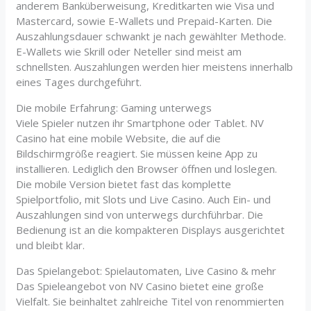
anderem Banküberweisung, Kreditkarten wie Visa und
Mastercard, sowie E-Wallets und Prepaid-Karten. Die
Auszahlungsdauer schwankt je nach gewählter Methode.
E-Wallets wie Skrill oder Neteller sind meist am
schnellsten. Auszahlungen werden hier meistens innerhalb
eines Tages durchgeführt.
Die mobile Erfahrung: Gaming unterwegs
Viele Spieler nutzen ihr Smartphone oder Tablet. NV
Casino hat eine mobile Website, die auf die
Bildschirmgröße reagiert. Sie müssen keine App zu
installieren. Lediglich den Browser öffnen und loslegen.
Die mobile Version bietet fast das komplette
Spielportfolio, mit Slots und Live Casino. Auch Ein- und
Auszahlungen sind von unterwegs durchführbar. Die
Bedienung ist an die kompakteren Displays ausgerichtet
und bleibt klar.
Das Spielangebot: Spielautomaten, Live Casino & mehr
Das Spieleangebot von NV Casino bietet eine große
Vielfalt. Sie beinhaltet zahlreiche Titel von renommierten