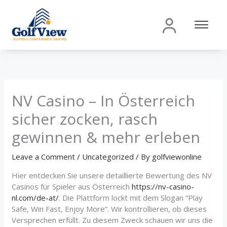
Skip
to
content
NV Casino – In Österreich
sicher zocken, rasch
gewinnen & mehr erleben
Leave a Comment
/
Uncategorized
/ By
golfviewonline
Hier entdecken Sie unsere detaillierte Bewertung des NV
Casinos für Spieler aus Österreich
https://nv-casino-
nl.com/de-at/
. Die Plattform lockt mit dem Slogan “Play
Safe, Win Fast, Enjoy More”. Wir kontrollieren, ob dieses
Versprechen erfüllt. Zu diesem Zweck schauen wir uns die