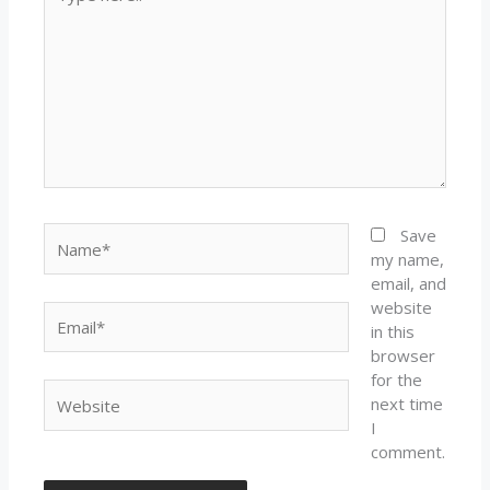
here..
Name*
Save
my name,
email, and
website
Email*
in this
browser
for the
Website
next time
I
comment.