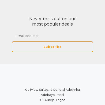
Never miss out on our
most popular deals
Email
Address
Subscribe
Golfview Suites, 12 General Adeyinka
Adebayo Road,
GRA Ikeja, Lagos