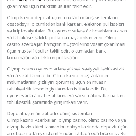
çıxarılması üçün müxtəlif üsullar təklif edir.
Olimp kazino depozit üçün müxtəlif ödəniş sistemlərini
dəstəkləyir, o cümlədən bank kartları, elektron pul kisələri
və kriptovalyutalar. Bu, oyunsevərlərə öz hesablarına asan
və təhlükəsiz şəkildə pul köçürməyə imkan verir. Olimp
casino azerbaijan həmçinin müştərilərinə vəsait çıxarılması
üçün müxtəlif üsullar təklif edir, o cümlədən bank
köçürmələri və elektron pul kisələri.
Olymp casino oyunsevərlərə yüksək səviyyəli təhlükəsizlik
və nəzarət təmin edir. Olimp kazino müştərilərinin
məlumatlarının gizliliyini qorumaq üçün ən müasir
təhlükəsizlik texnologiyalarından istifadə edir. Bu,
oyunsevərlərə öz hesablarına və şəxsi məlumatlarına tam
təhlükəsizlik şəraitində giriş imkanı verir.
Depozit üçün ən etibarlı ödəniş sistemləri
Olimp kazino Azerbaijan, olymp casino, olimp casino və ya
olymp kazino kimi tanınan bu onlayn kazinoda depozit üçün
ən etibarlı ödəniş sistemlərindən istifadə edə bilərsiniz. Bu