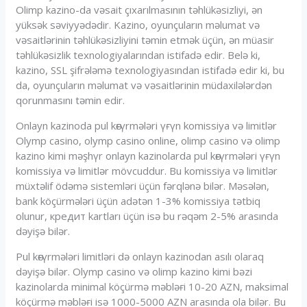
Olimp kazino-da vəsait çıxarılmasının təhlükəsizliyi, ən
yüksək səviyyədədir. Kazino, oyunçuların məlumat və
vəsaitlərinin təhlükəsizliyini təmin etmək üçün, ən müasir
təhlükəsizlik texnologiyalarından istifadə edir. Belə ki,
kazino, SSL şifrələmə texnologiyasından istifadə edir ki, bu
da, oyunçuların məlumat və vəsaitlərinin müdaxilələrdən
qorunmasını təmin edir.
Onlayn kazinoda pul kөғүrmәlәri үғүn komissiya vә limitlәr
Olymp casino, olymp casino online, olimp casino vә olimp
kazino kimi mәşhүr onlayn kazinolarda pul kөғүrmәlәri үғүn
komissiya vә limitlәr mövcuddur. Bu komissiya vә limitlәr
müxtәlif ödәmә sistemlәri üçün fәrqlәnә bilәr. Mәsәlәn,
bank köçürmәlәri üçün adәtәn 1-3% komissiya tәtbiq
olunur, кредит kartları üçün isә bu rәqәm 2-5% arasında
dәyişә bilәr.
Pul kөғүrmәlәri limitlәri dә onlayn kazinodan asılı olaraq
dәyişә bilәr. Olymp casino vә olimp kazino kimi bәzi
kazinolarda minimal köçürmә mәblәғi 10-20 AZN, maksimal
köçürmә mәblәғi isә 1000-5000 AZN arasında ola bilәr. Bu