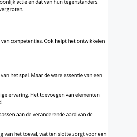
oonlijk actie en dat van hun tegenstanders.
 vergroten.
van competenties. Ook helpt het ontwikkelen
 van het spel. Maar de ware essentie van een
onige ervaring. Het toevoegen van elementen
d.
anpassen aan de veranderende aard van de
 van het toeval, wat ten slotte zorgt voor een