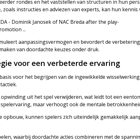
erder rondes en het vaststellen van structuren in hun pers
, zoals instructies en adviezen van experts, kan hun kennis
uleert aanpassingsvermogen en bevordert de verbetering 
t maken van doordachte keuzes onder druk.
gie voor een verbeterde ervaring
basis voor het begrijpen van de ingewikkelde wisselwerking
tactiek.
opwinding uit het spel verwijderen, wat leidt tot een eent
e spelervaring, maar verhoogt ook de mentale betrokkenhei
sche opbouw, kunnen spelers zich uiteindelijk gemakkelijk a
elen, waarbij doordachte acties combineren met de spanning