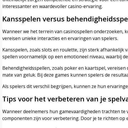
interessanter en waardevoller casino-ervaring.
Kansspelen versus behendigheidsspe
Wanneer we het terrein van casinospellen onderzoeken, k
vereisen unieke interacties en ervaringen van spelers.
Kansspelen, zoals slots en roulette, zijn sterk afhankelij
spellen voornamelijk op een emotioneel niveau, waarbij d
Behendigheidsspellen, zoals poker en kaartspel, vereise
mate van geluk. Bij deze games kunnen spelers de resultaa
Als spelers dit verschil begrijpen, kunnen ze hun ervarin
Tips voor het verbeteren van je spel
Wanneer deelnemers hun gamevaardigheden trachten te verbe
componenten zijn voor verbetering. Door je te richten op 