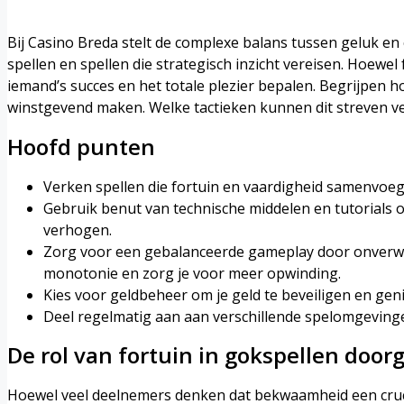
Bij Casino Breda stelt de complexe balans tussen geluk en
spellen en spellen die strategisch inzicht vereisen. Hoewel
iemand’s succes en het totale plezier bepalen. Begrijpen
winstgevend maken. Welke tactieken kunnen dit streven v
Hoofd punten
Verken spellen die fortuin en vaardigheid samenvoege
Gebruik benut van technische middelen en tutorials o
verhogen.
Zorg voor een gebalanceerde gameplay door onverwach
monotonie en zorg je voor meer opwinding.
Kies voor geldbeheer om je geld te beveiligen en gen
Deel regelmatig aan aan verschillende spelomgevingen o
De rol van fortuin in gokspellen doo
Hoewel veel deelnemers denken dat bekwaamheid een cruciale