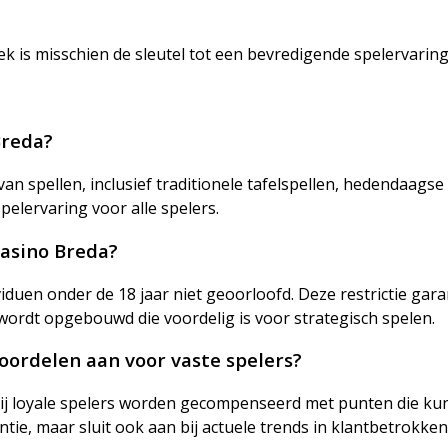
 is misschien de sleutel tot een bevredigende spelervaring 
Breda?
n spellen, inclusief traditionele tafelspellen, hedendaagse
pelervaring voor alle spelers.
Casino Breda?
viduen onder de 18 jaar niet geoorloofd. Deze restrictie gar
wordt opgebouwd die voordelig is voor strategisch spelen.
oordelen aan voor vaste spelers?
bij loyale spelers worden gecompenseerd met punten die k
etentie, maar sluit ook aan bij actuele trends in klantbetrokk