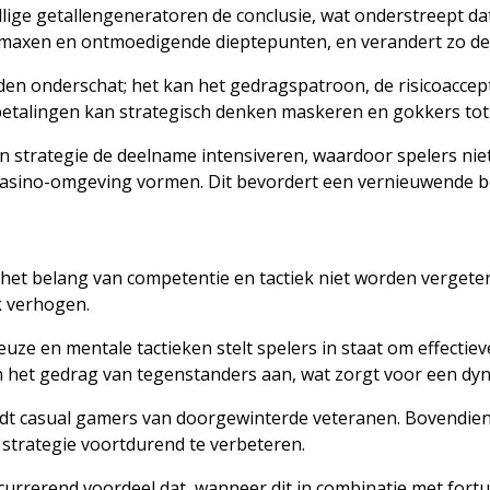
llige getallengeneratoren de conclusie, wat onderstreept dat 
axen en ontmoedigende dieptepunten, en verandert zo de s
en onderschat; het kan het gedragspatroon, de risicoaccept
betalingen kan strategisch denken maskeren en gokkers tot 
uk en strategie de deelname intensiveren, waardoor spelers n
 casino-omgeving vormen. Dit bevordert een vernieuwende 
ag het belang van competentie en tactiek niet worden verget
k verhogen.
ze en mentale tactieken stelt spelers in staat om effectie
n het gedrag van tegenstanders aan, wat zorgt voor een dy
t casual gamers van doorgewinterde veteranen. Bovendien
 strategie voortdurend te verbeteren.
ncurrerend voordeel dat, wanneer dit in combinatie met for