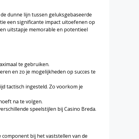
p de dunne lijn tussen geluksgebaseerde
ntie een significante impact uitoefenen op
een uitstapje memorable en potentieel
aximaal te gebruiken.
teren en zo je mogelijkheden op succes te
d tactisch ingesteld. Zo voorkom je
hoeft na te volgen.
erschillende speelstijlen bij Casino Breda.
e component bij het vaststellen van de