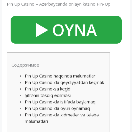
Pin Up Casino – Azərbaycanda onlayn kazino Pin-Up
▶️ OYNA
Содержимое
Pin Up Casino haqqında məlumatlar
Pin Up Casino-da qeydiyyatdan keçmək
Pin Up Casino-sa keçid
Şifrənin təsdiq edilməsi
Pin Up Casino-da istifadə başlamaq
Pin Up Casino-da oyun oynamaq
Pin Up Casino-da xidmətlər və tələbə
məlumatları