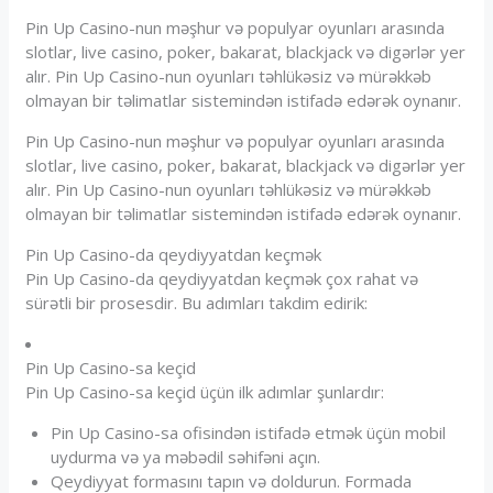
Pin Up Casino-nun məşhur və populyar oyunları arasında
slotlar, live casino, poker, bakarat, blackjack və digərlər yer
alır. Pin Up Casino-nun oyunları təhlükəsiz və mürəkkəb
olmayan bir təlimatlar sistemindən istifadə edərək oynanır.
Pin Up Casino-nun məşhur və populyar oyunları arasında
slotlar, live casino, poker, bakarat, blackjack və digərlər yer
alır. Pin Up Casino-nun oyunları təhlükəsiz və mürəkkəb
olmayan bir təlimatlar sistemindən istifadə edərək oynanır.
Pin Up Casino-da qeydiyyatdan keçmək
Pin Up Casino-da qeydiyyatdan keçmək çox rahat və
sürətli bir prosesdir. Bu adımları takdim edirik:
Pin Up Casino-sa keçid
Pin Up Casino-sa keçid üçün ilk adımlar şunlardır:
Pin Up Casino-sa ofisindən istifadə etmək üçün mobil
uydurma və ya məbədil səhifəni açın.
Qeydiyyat formasını tapın və doldurun. Formada