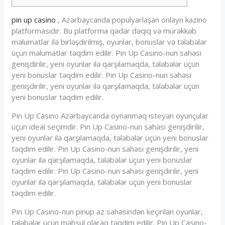
pin up casino
, Azərbaycanda populyarlaşan onlayn kazino
platformasıdır. Bu platforma qədər dəqiq və mürəkkəb
məlumatlar ilə birləşdirilmiş, oyunlar, bonuslar və tələbələr
üçün məlumatlar təqdim edilir. Pin Up Casino-nun sahəsi
genişdirilir, yeni oyunlar ilə qarşılamaqda, tələbələr üçün
yeni bonuslar təqdim edilir. Pin Up Casino-nun sahəsi
genişdirilir, yeni oyunlar ilə qarşılamaqda, tələbələr üçün
yeni bonuslar təqdim edilir.
Pin Up Casino Azərbaycanda oynanmaq isteyən oyunçular
üçün ideal seçimdir. Pin Up Casino-nun sahəsi genişdirilir,
yeni oyunlar ilə qarşılamaqda, tələbələr üçün yeni bonuslar
təqdim edilir. Pin Up Casino-nun sahəsi genişdirilir, yeni
oyunlar ilə qarşılamaqda, tələbələr üçün yeni bonuslar
təqdim edilir. Pin Up Casino-nun sahəsi genişdirilir, yeni
oyunlar ilə qarşılamaqda, tələbələr üçün yeni bonuslar
təqdim edilir.
Pin Up Casino-nun pinup az sahəsindən keçirilən oyunlar,
tələbələr üçün məhsul olaraq təqdim edilir. Pin Up Casino-