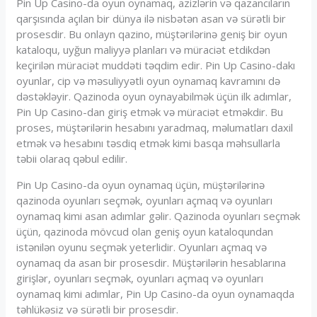
Pin Up Casino-da oyun oynamaq, azizlərin və qazancıların
qarşısında açılan bir dünya ilə nisbətən asan və sürətli bir
prosesdir. Bu onlayn qazino, müştərilərinə geniş bir oyun
kataloqu, uyğun maliyyə planları və müraciət etdikdən
keçirilən müraciət muddəti təqdim edir. Pin Up Casino-dakı
oyunlar, cip və məsuliyyətli oyun oynamaq kavramını də
dəstəkləyir. Qazinoda oyun oynayabilmək üçün ilk adımlar,
Pin Up Casino-dan giriş etmək və müraciət etməkdir. Bu
proses, müştərilərin hesabını yaradmaq, məlumatları daxil
etmək və hesabını təsdiq etmək kimi basqa məhsullarla
təbii olaraq qəbul edilir.
Pin Up Casino-da oyun oynamaq üçün, müştərilərinə
qazinoda oyunları seçmək, oyunları açmaq və oyunları
oynamaq kimi asan adımlar gəlir. Qazinoda oyunları seçmək
üçün, qazinoda mövcud olan geniş oyun kataloqundan
istənilən oyunu seçmək yeterlidir. Oyunları açmaq və
oynamaq da asan bir prosesdir. Müştərilərin hesablarına
girişlər, oyunları seçmək, oyunları açmaq və oyunları
oynamaq kimi adımlar, Pin Up Casino-da oyun oynamaqda
təhlükəsiz və sürətli bir prosesdir.