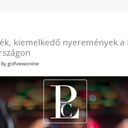
áték, kiemelkedő nyeremények a
rszágon
 By
golfviewonline