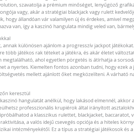
Evolution, szavatolja a prémium minőséget, lenyűgöző grafi
gója vagy, akár a stratégiai blackjack vagy rulett kedvelője, 
ik, hogy állandóan vár valamilyen új és érdekes, amivel meg
azva van, így a kaszinó hangulata mindig veled van, bármely 
okkal
 annak különösen ajánlom a progresszív jackpot játékokat. 
 több játékos rak téteket a játékra, és akár életet változt
m megtalálható, ahol egyetlen pörgetés is átírhatja a sorsod
het a nyertes. Kiemelten fontos azonban tudni, hogy ezek a
öltségvetés mellett ajánlott őket megközelíteni. A várható
lzőn keresztül
kaszinó hangulatát anélkül, hogy lakásod elmennél, akkor a
eülhetsz professzionális krupiérok által irányított asztalokh
próbálhatod a klasszikus rulettet, blackjacket, baccaratot, 
eraktivitása, a valós idejű csevegés opciója és a hiteles körn
ikai intézményekétől. Ez a típus a stratégiai játékosok és 