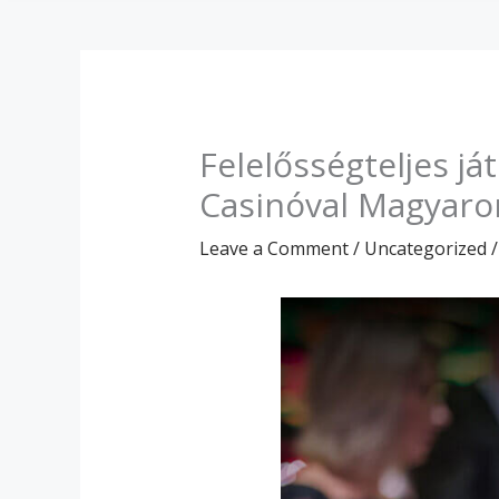
Felelősségteljes j
Casinóval Magyaro
Leave a Comment
/
Uncategorized
/