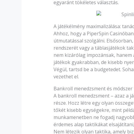
egyaránt tökéletes választás.
A játékélmény maximalizálása: taná
Ahhoz, hogy a PiperSpin Casinóban
útmutatással szolgálni. Elsősorban, 
rendszerét vagy a táblasjátékok tak
nem kizárólag impozánsak, hanem a n
játékok gyakrabban, de kisebb nyere
Végül, tartsd be a budgetedet. Soh
vezethet el.
Bankroll menedzsment és módszer
A bankroll menedzsment – azaz a játé
része. Hozz létre egy olyan összege
tőkét kisebb egységekre, mint péld
munkamenetben ne fogadj nagyobb öss
érdemes alap taktikákat elsajátítan
Nem létezik olyan taktika, amely bi