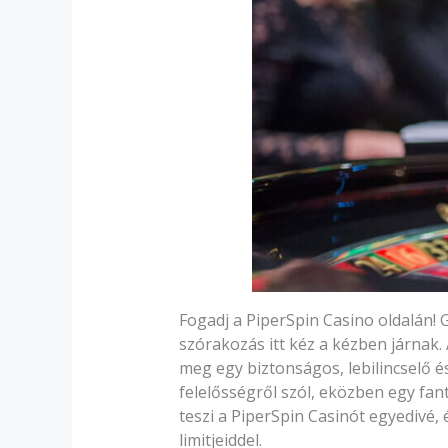
Fogadj a PiperSpin Casino oldalán! 
szórakozás itt kéz a kézben járnak.
meg egy biztonságos, lebilincselő 
felelősségről szól, eközben egy fan
teszi a PiperSpin Casinót egyedivé
limitjeiddel.