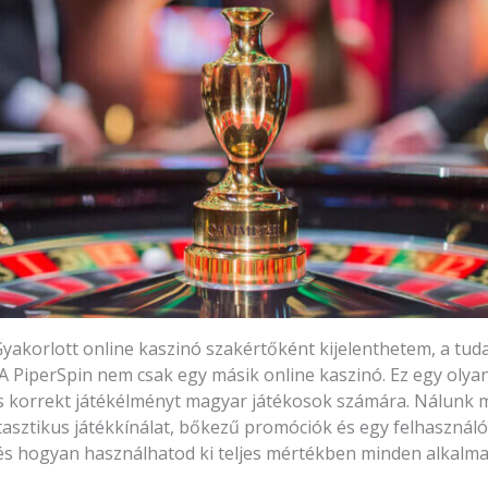
Gyakorlott online kaszinó szakértőként kijelenthetem, a tud
 A PiperSpin nem csak egy másik online kaszinó. Ez egy oly
és korrekt játékélményt magyar játékosok számára. Nálunk m
tasztikus játékkínálat, bőkezű promóciók és egy felhasználó
, és hogyan használhatod ki teljes mértékben minden alkalma