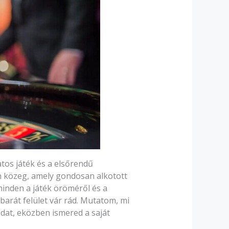
atos játék és a elsőrendű
an közeg, amely gondosan alkotott
inden a játék öröméről és a
barát felület vár rád. Mutatom, mi
dat, eközben ismered a saját