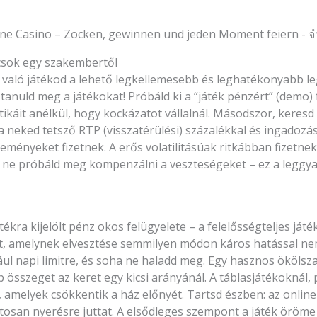
csok egy szakembertől
 való játékod a lehető legkellemesebb és leghatékonyabb l
tanuld meg a játékokat! Próbáld ki a “játék pénzért” (demo) 
tikáit anélkül, hogy kockázatot vállalnál. Másodszor, keres
eked tetsző RTP (visszatérülési) százalékkal és ingadozássa
ményeket fizetnek. A erős volatilitásúak ritkábban fizetnek
a ne próbáld meg kompenzálni a veszteségeket – ez a legg
kra kijelölt pénz okos felügyelete – a felelősségteljes játé
t, amelynek elvesztése semmilyen módon káros hatással nem 
ául napi limitre, és soha ne haladd meg. Egy hasznos ököls
zeget az keret egy kicsi arányánál. A táblasjátékoknál, pé
i, amelyek csökkentik a ház előnyét. Tartsd észben: az onli
ztosan nyerésre juttat. A elsődleges szempont a játék öröme 