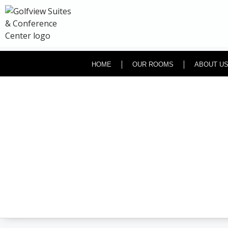
Skip
to
content
HOME
OUR ROOMS
ABOUT U