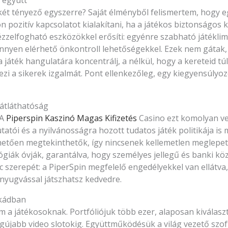
ét tényező egyszerre? Saját élményből felismertem, hogy eg
 pozitív kapcsolatot kialakítani, ha a játékos biztonságos 
zzelfogható eszközökkel erősíti: egyénre szabható játéklimit
 könnyen elérhető önkontroll lehetőségekkel. Ezek nem gáta
 játék hangulatára koncentrálj, a nélkül, hogy a kereteid t
i a sikerek izgalmát. Pont ellenkezőleg, egy kiegyensúlyozo
 átláthatóság
 A
Piperspin Kaszinó Magas Kifizetés
Casino ezt komolyan ves
tatói és a nyilvánosságra hozott tudatos játék politikája i
hetően megtekinthetők, így nincsenek kellemetlen meglepeté
giák óvják, garantálva, hogy személyes jellegű és banki kö
 szerepét: a PiperSpin megfelelő engedélyekkel van ellátv
gnyugvással játszhatsz kedvedre.
skádban
m a játékosoknak. Portfóliójuk több ezer, alaposan kiválasz
gújabb video slotokig. Együttműködésük a világ vezető szoftv