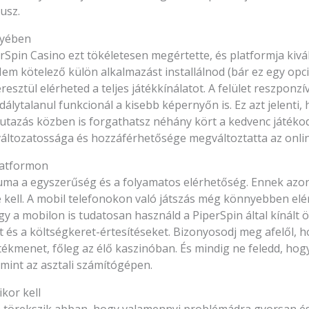
usz.
gyében
erSpin Casino ezt tökéletesen megértette, és platformja kivá
m kötelező külön alkalmazást installálnod (bár ez egy opci
ztül elérheted a teljes játékkínálatot. A felület reszponzív
dálytalanul funkcionál a kisebb képernyőn is. Ez azt jelenti
utazás közben is forgathatsz néhány kört a kedvenc játékod
változatossága és hozzáférhetősége megváltoztatta az onlin
latformon
vuma a egyszerűség és a folyamatos elérhetőség. Ennek azon
ie kell. A mobil telefonokon való játszás még könnyebben elé
ogy a mobilon is tudatosan használd a PiperSpin által kínál
és a költségkeret-értesítéseket. Bizonyosodj meg afelől, h
tékmenet, főleg az élő kaszinóban. És mindig ne feledd, hog
, mint az asztali számítógépen.
kor kell
ta törekszik abban, hogy valamennyi problémádra gyorsan é