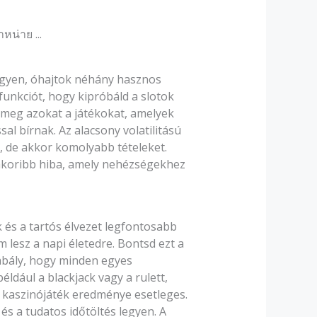
egyen, óhajtok néhány hasznos
funkciót, hogy kipróbáld a slotok
d meg azokat a játékokat, amelyek
l bírnak. Az alacsony volatilitású
, de akkor komolyabb tételeket.
yakoribb hiba, amely nehézségekhez
k és a tartós élvezet legfontosabb
lesz a napi életedre. Bontsd ezt a
zabály, hogy minden egyes
ldául a blackjack vagy a rulett,
ne kaszinójáték eredménye esetleges.
és a tudatos időtöltés legyen. A