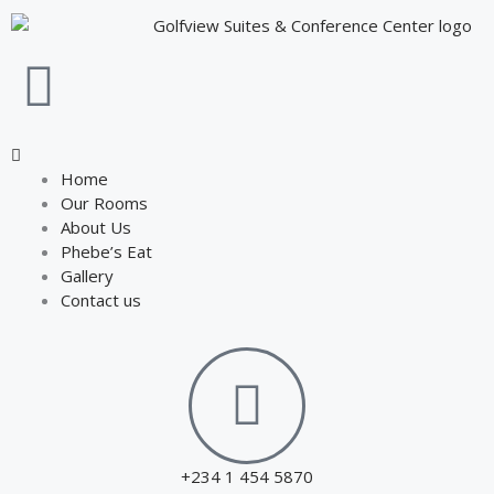
Skip
to
content
Home
Our Rooms
About Us
Phebe’s Eat
Gallery
Contact us
+234 1 454 5870