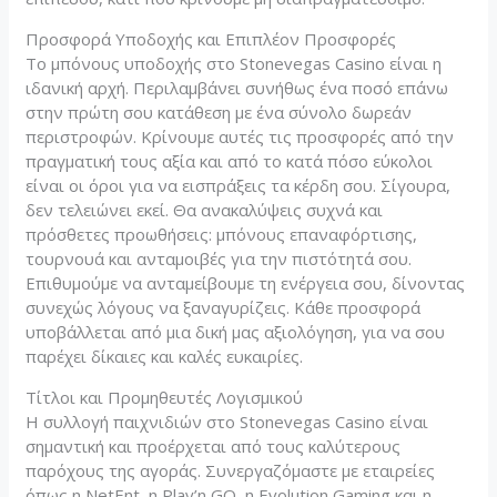
Προσφορά Υποδοχής και Επιπλέον Προσφορές
Το μπόνους υποδοχής στο Stonevegas Casino είναι η
ιδανική αρχή. Περιλαμβάνει συνήθως ένα ποσό επάνω
στην πρώτη σου κατάθεση με ένα σύνολο δωρεάν
περιστροφών. Κρίνουμε αυτές τις προσφορές από την
πραγματική τους αξία και από το κατά πόσο εύκολοι
είναι οι όροι για να εισπράξεις τα κέρδη σου. Σίγουρα,
δεν τελειώνει εκεί. Θα ανακαλύψεις συχνά και
πρόσθετες προωθήσεις: μπόνους επαναφόρτισης,
τουρνουά και ανταμοιβές για την πιστότητά σου.
Επιθυμούμε να ανταμείβουμε τη ενέργεια σου, δίνοντας
συνεχώς λόγους να ξαναγυρίζεις. Κάθε προσφορά
υποβάλλεται από μια δική μας αξιολόγηση, για να σου
παρέχει δίκαιες και καλές ευκαιρίες.
Τίτλοι και Προμηθευτές Λογισμικού
Η συλλογή παιχνιδιών στο Stonevegas Casino είναι
σημαντική και προέρχεται από τους καλύτερους
παρόχους της αγοράς. Συνεργαζόμαστε με εταιρείες
όπως η NetEnt, η Play’n GO, η Evolution Gaming και η