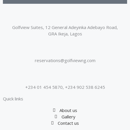
Golfview Suites, 12 General Adeyinka Adebayo Road,
GRA Ikeja, Lagos
reservations@golfviewng.com
+234 01 454 5870, +234 902 538 6245
Quick links
About us
Gallery
Contact us