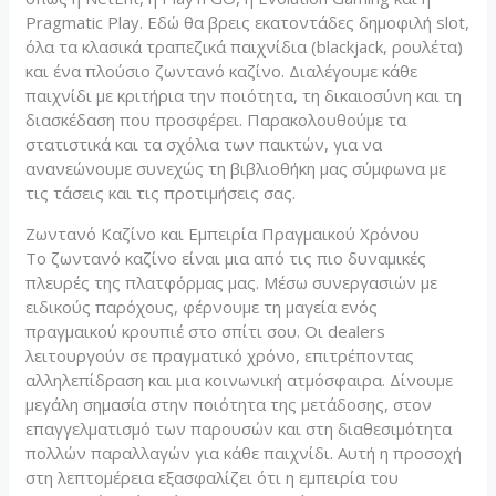
Pragmatic Play. Εδώ θα βρεις εκατοντάδες δημοφιλή slot,
όλα τα κλασικά τραπεζικά παιχνίδια (blackjack, ρουλέτα)
και ένα πλούσιο ζωντανό καζίνο. Διαλέγουμε κάθε
παιχνίδι με κριτήρια την ποιότητα, τη δικαιοσύνη και τη
διασκέδαση που προσφέρει. Παρακολουθούμε τα
στατιστικά και τα σχόλια των παικτών, για να
ανανεώνουμε συνεχώς τη βιβλιοθήκη μας σύμφωνα με
τις τάσεις και τις προτιμήσεις σας.
Ζωντανό Καζίνο και Εμπειρία Πραγμαικού Χρόνου
Το ζωντανό καζίνο είναι μια από τις πιο δυναμικές
πλευρές της πλατφόρμας μας. Μέσω συνεργασιών με
ειδικούς παρόχους, φέρνουμε τη μαγεία ενός
πραγμαικού κρουπιέ στο σπίτι σου. Οι dealers
λειτουργούν σε πραγματικό χρόνο, επιτρέποντας
αλληλεπίδραση και μια κοινωνική ατμόσφαιρα. Δίνουμε
μεγάλη σημασία στην ποιότητα της μετάδοσης, στον
επαγγελματισμό των παρουσών και στη διαθεσιμότητα
πολλών παραλλαγών για κάθε παιχνίδι. Αυτή η προσοχή
στη λεπτομέρεια εξασφαλίζει ότι η εμπειρία του