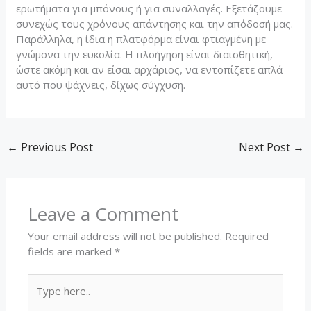
ερωτήματα για μπόνους ή για συναλλαγές. Εξετάζουμε
συνεχώς τους χρόνους απάντησης και την απόδοσή μας.
Παράλληλα, η ίδια η πλατφόρμα είναι φτιαγμένη με
γνώμονα την ευκολία. Η πλοήγηση είναι διαισθητική,
ώστε ακόμη και αν είσαι αρχάριος, να εντοπίζετε απλά
αυτό που ψάχνεις, δίχως σύγχυση.
←
Previous Post
Next Post
→
Leave a Comment
Your email address will not be published.
Required
fields are marked
*
Type
here..