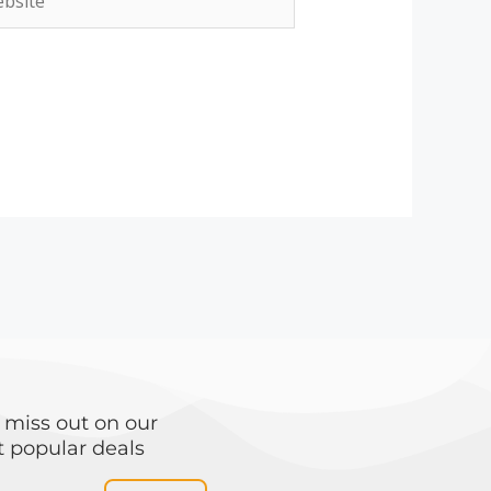
 miss out on our
 popular deals