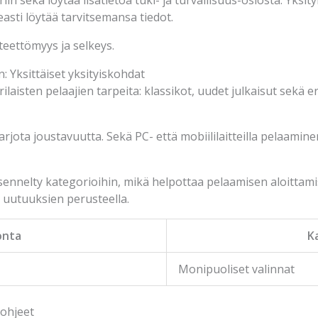
easti löytää tarvitsemansa tiedot.
steettömyys ja selkeys.
 Yksittäiset yksityiskohdat
aisten pelaajien tarpeita: klassikot, uudet julkaisut sekä eri
tarjota joustavuutta. Sekä PC- että mobiililaitteilla pelaamine
sennelty kategorioihin, mikä helpottaa pelaamisen aloittamist
uutuuksien perusteella.
onta
K
Monipuoliset valinnat
 ohjeet