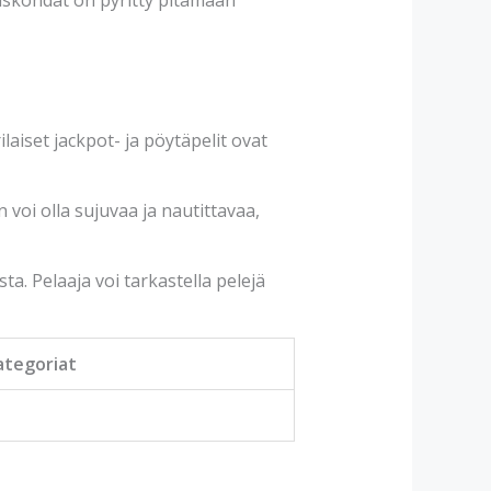
laiset jackpot- ja pöytäpelit ovat
n voi olla sujuvaa ja nautittavaa,
a. Pelaaja voi tarkastella pelejä
ategoriat