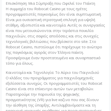
Επισκόπηση: Μια Σύμπραξη που Ωφελεί τον Παίκτη
Η συμμαχία του Robocat Casino με τους ηγέτες
προγραμματιστές παγκοσμίως δεν είναι συμπτωματική.
Είναι μια ουσιαστική στρατηγική επιλογή για υψηλή
στάθμη, αξιοπιστία και καινοτομία. Αυτές οι συνεργασίες
είναι που μετουσιώνονται στην τεράστια ποικιλία
παιχνιδιών, στις σαφείς αποδόσεις και στις συνεχείς
τεχνολογικές βελτιώσεις που βρίσκετε στο site. Στο
Robocat Casino, πιστεύουμε ότι παρέχουμε το ανώτερο
της παγκόσμιας αγοράς στον Έλληνα παίκτη.
Προσφέρουμε έναν προστατευμένο και συναρπαστικό
τόπο για όλους.
Καινοτομία και Τεχνολογία: Το Αύριο του Παιγνιδιού
Ο κλάδος του προγράμματος για παιχνιδομηχανές
εξελίσσεται συνεχώς. Οι προγραμματιστές του Robocat
Casino είναι στο επίκεντρο αυτών των μεταβολών.
Παρατηρούμε την παρουσία της ψηφιακής
πραγματικότητας (VR) για live καζινο που σας δίνουν
την αίσθηση της ύπαρξης. Αντιλαμβανόμαστε και τη
εφαρμογή μηχανικής εκμάθησης για προσωποποιημένες