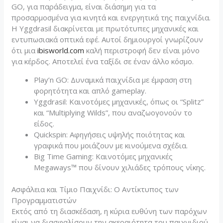
GO, για παράδειγμα, είναι διάσημη για τα
προσαρμοσμένα για κινητά και ενεργητικά της παιχνίδια.
Η Yggdrasil διακρίνεται με πρωτότυπες μηχανικές και
εντυπωσιακά οπτικά εφέ. Αυτοί δημιουργοί γνωρίζουν
ότι μια
ibisworld.com
καλή περιστροφή δεν είναι μόνο
για κέρδος. Αποτελεί ένα ταξίδι σε έναν άλλο κόσμο.
Play’n GO: Δυναμικά παιχνίδια με έμφαση στη
φορητότητα και απλό gameplay.
Yggdrasil: Καινοτόμες μηχανικές, όπως οι “Splitz”
και “Multiplying Wilds”, που αναζωογονούν το
είδος.
Quickspin: Αφηγήσεις υψηλής ποιότητας και
γραφικά που μοιάζουν με κινούμενα σχέδια.
Big Time Gaming: Καινοτόμες μηχανικές
Megaways™ που δίνουν χιλιάδες τρόπους νίκης.
Ασφάλεια και Τίμιο Παιχνίδι: Ο Αντίκτυπος των
Προγραμματιστών
Εκτός από τη διασκέδαση, η κύρια ευθύνη των παρόχων
είναι να διασφαλίσουν την ακεραιότητα του παιχνιδιού.