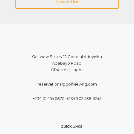
Subscribe
Golfview Suites, 12 General Adeyinka
Adebayo Road,
GRA Ikeja, Lagos
reservations@golfviewng.com
+234 01 454 5870, +234 902 538 6245
QUICK LINKS