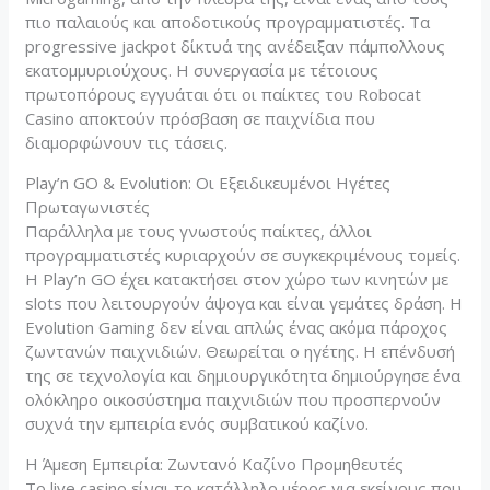
πιο παλαιούς και αποδοτικούς προγραμματιστές. Τα
progressive jackpot δίκτυά της ανέδειξαν πάμπολλους
εκατομμυριούχους. Η συνεργασία με τέτοιους
πρωτοπόρους εγγυάται ότι οι παίκτες του Robocat
Casino αποκτούν πρόσβαση σε παιχνίδια που
διαμορφώνουν τις τάσεις.
Play’n GO & Evolution: Οι Εξειδικευμένοι Ηγέτες
Πρωταγωνιστές
Παράλληλα με τους γνωστούς παίκτες, άλλοι
προγραμματιστές κυριαρχούν σε συγκεκριμένους τομείς.
Η Play’n GO έχει κατακτήσει στον χώρο των κινητών με
slots που λειτουργούν άψογα και είναι γεμάτες δράση. Η
Evolution Gaming δεν είναι απλώς ένας ακόμα πάροχος
ζωντανών παιχνιδιών. Θεωρείται ο ηγέτης. Η επένδυσή
της σε τεχνολογία και δημιουργικότητα δημιούργησε ένα
ολόκληρο οικοσύστημα παιχνιδιών που προσπερνούν
συχνά την εμπειρία ενός συμβατικού καζίνο.
Η Άμεση Εμπειρία: Ζωντανό Καζίνο Προμηθευτές
Το live casino είναι το κατάλληλο μέρος για εκείνους που