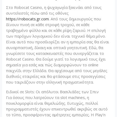
Στο Robocat Casino, η ψυχαγωγία ξεκινάει από τους
συντελεστές πίσω από τις οθόνες
https://robocats.gr.com
. Από τους δημιουργούς που
δίνουν πνοή σε κάθε στροφή τροχού, σε κάθε
τραβηγμένο φύλλο και σε κάθε ρίψη ζαριού. Η επιλογή
των παρόχων λογισμικού δεν είναι τεχνικό θέμα μόνο.
Είναι αυτό που προσδιορίζει αν η εμπειρία σας θα είναι
συναρπαστική, δίκαιη και οπτικά γοητευτική. Εδώ, θα
γνωρίσετε τους κατασκευαστές που συνεργάζεται το
Robocat Casino. Θα δούμε γιατί το λογισμικό τους έχει
σημασία για εσάς και πώς διαμορφώνουν το online
παιχνίδι στην Ελλάδα. Θα αρχίσουμε από τους μεγάλες
διεθνείς εταιρείες και θα φτάσουμε στις προσεγγίσεις
που ταιριάζουν στην ελληνική πραγματικότητα.
Ειδικοί σε Slots: Οι απόλυτοι Βασιλιάδες των Σπιν
Για όσους που λατρεύουν τα slot machines, η
ποικιλομορφία είναι θεμελιώδης. Ευτυχώς, πολλοί
προγραμματιστές έχουν επικεντρωθεί ακριβώς σε αυτό
το τύπο, προσφέροντας αμέτρητες εμπειρίες. Η Play’n