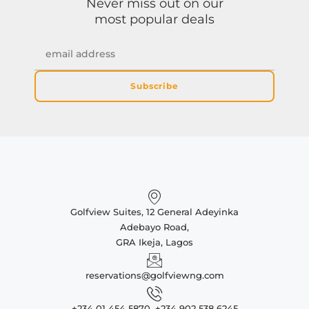
Never miss out on our
most popular deals
Email
Address
Subscribe
Golfview Suites, 12 General Adeyinka
Adebayo Road,
GRA Ikeja, Lagos
reservations@golfviewng.com
+234 01 454 5870, +234 902 538 6245