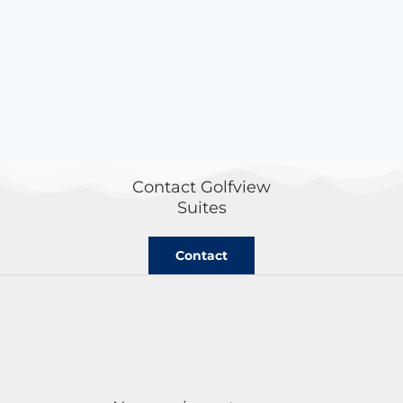
Contact Golfview
Suites
Contact