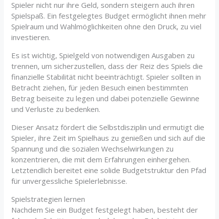
Spieler nicht nur ihre Geld, sondern steigern auch ihren
Spielspaß. Ein festgelegtes Budget ermöglicht ihnen mehr
Spielraum und Wahlmöglichkeiten ohne den Druck, zu viel
investieren.
Es ist wichtig, Spielgeld von notwendigen Ausgaben zu
trennen, um sicherzustellen, dass der Reiz des Spiels die
finanzielle Stabilität nicht beeinträchtigt. Spieler sollten in
Betracht ziehen, für jeden Besuch einen bestimmten
Betrag beiseite zu legen und dabei potenzielle Gewinne
und Verluste zu bedenken.
Dieser Ansatz fördert die Selbstdisziplin und ermutigt die
Spieler, ihre Zeit im Spielhaus zu genießen und sich auf die
Spannung und die sozialen Wechselwirkungen zu
konzentrieren, die mit dem Erfahrungen einhergehen.
Letztendlich bereitet eine solide Budgetstruktur den Pfad
für unvergessliche Spielerlebnisse.
Spielstrategien lernen
Nachdem Sie ein Budget festgelegt haben, besteht der