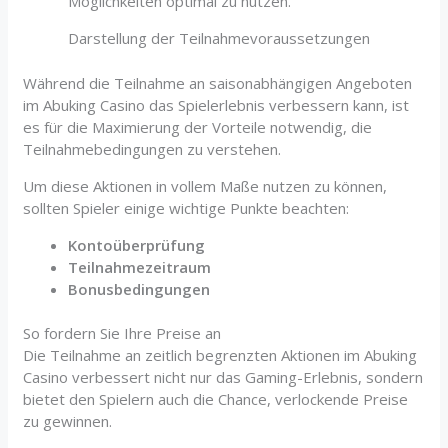
Möglichkeiten optimal zu nutzen.
Darstellung der Teilnahmevoraussetzungen
Während die Teilnahme an saisonabhängigen Angeboten
im Abuking Casino das Spielerlebnis verbessern kann, ist
es für die Maximierung der Vorteile notwendig, die
Teilnahmebedingungen zu verstehen.
Um diese Aktionen in vollem Maße nutzen zu können,
sollten Spieler einige wichtige Punkte beachten:
Kontoüberprüfung
Teilnahmezeitraum
Bonusbedingungen
So fordern Sie Ihre Preise an
Die Teilnahme an zeitlich begrenzten Aktionen im Abuking
Casino verbessert nicht nur das Gaming-Erlebnis, sondern
bietet den Spielern auch die Chance, verlockende Preise
zu gewinnen.