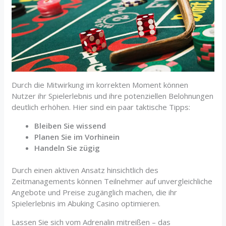
Durch die Mitwirkung im korrekten Moment können
Nutzer ihr Spielerlebnis und ihre potenziellen Belohnungen
deutlich erhöhen. Hier sind ein paar taktische Tipps:
Bleiben Sie wissend
Planen Sie im Vorhinein
Handeln Sie zügig
Durch einen aktiven Ansatz hinsichtlich des
Zeitmanagements können Teilnehmer auf unvergleichliche
Angebote und Preise zugänglich machen, die ihr
Spielerlebnis im Abuking Casino optimieren.
Lassen Sie sich vom Adrenalin mitreißen – das