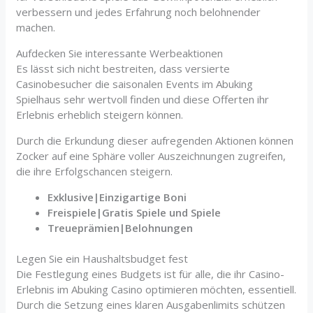
verbessern und jedes Erfahrung noch belohnender
machen.
Aufdecken Sie interessante Werbeaktionen
Es lässt sich nicht bestreiten, dass versierte
Casinobesucher die saisonalen Events im Abuking
Spielhaus sehr wertvoll finden und diese Offerten ihr
Erlebnis erheblich steigern können.
Durch die Erkundung dieser aufregenden Aktionen können
Zocker auf eine Sphäre voller Auszeichnungen zugreifen,
die ihre Erfolgschancen steigern.
Exklusive|Einzigartige Boni
Freispiele|Gratis Spiele und Spiele
Treueprämien|Belohnungen
Legen Sie ein Haushaltsbudget fest
Die Festlegung eines Budgets ist für alle, die ihr Casino-
Erlebnis im Abuking Casino optimieren möchten, essentiell.
Durch die Setzung eines klaren Ausgabenlimits schützen