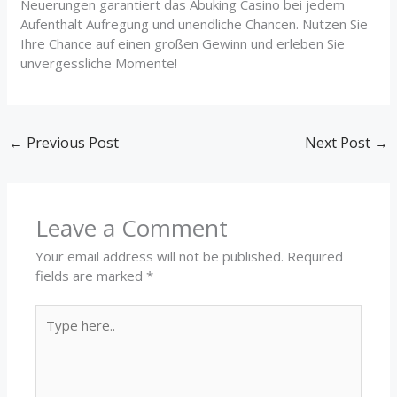
Neuerungen garantiert das Abuking Casino bei jedem
Aufenthalt Aufregung und unendliche Chancen. Nutzen Sie
Ihre Chance auf einen großen Gewinn und erleben Sie
unvergessliche Momente!
←
Previous Post
Next Post
→
Leave a Comment
Your email address will not be published.
Required
fields are marked
*
Type
here..