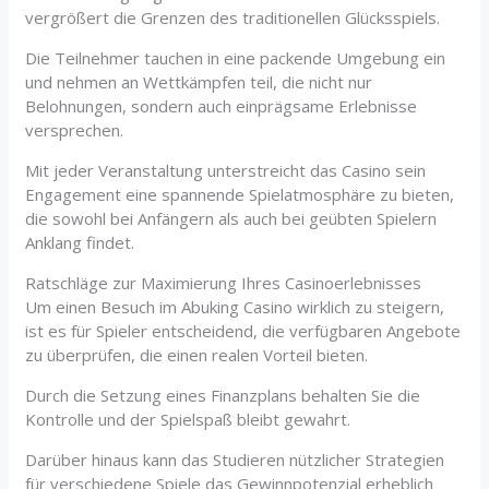
vergrößert die Grenzen des traditionellen Glücksspiels.
Die Teilnehmer tauchen in eine packende Umgebung ein
und nehmen an Wettkämpfen teil, die nicht nur
Belohnungen, sondern auch einprägsame Erlebnisse
versprechen.
Mit jeder Veranstaltung unterstreicht das Casino sein
Engagement eine spannende Spielatmosphäre zu bieten,
die sowohl bei Anfängern als auch bei geübten Spielern
Anklang findet.
Ratschläge zur Maximierung Ihres Casinoerlebnisses
Um einen Besuch im Abuking Casino wirklich zu steigern,
ist es für Spieler entscheidend, die verfügbaren Angebote
zu überprüfen, die einen realen Vorteil bieten.
Durch die Setzung eines Finanzplans behalten Sie die
Kontrolle und der Spielspaß bleibt gewahrt.
Darüber hinaus kann das Studieren nützlicher Strategien
für verschiedene Spiele das Gewinnpotenzial erheblich