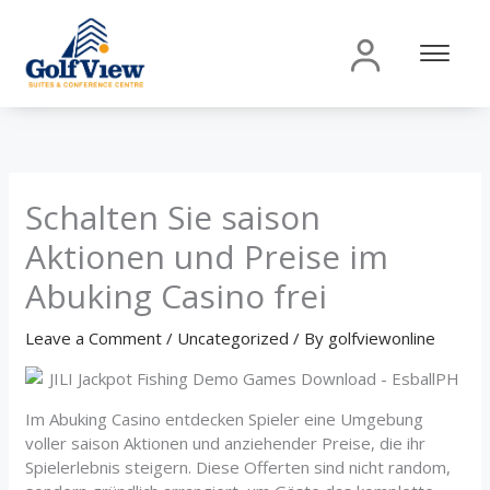
Skip
to
content
Schalten Sie saison
Aktionen und Preise im
Abuking Casino frei
Leave a Comment
/
Uncategorized
/ By
golfviewonline
Im Abuking Casino entdecken Spieler eine Umgebung
voller saison Aktionen und anziehender Preise, die ihr
Spielerlebnis steigern. Diese Offerten sind nicht random,