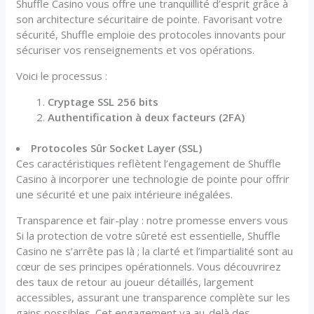
Shuffle Casino vous offre une tranquillité d’esprit grâce à
son architecture sécuritaire de pointe. Favorisant votre
sécurité, Shuffle emploie des protocoles innovants pour
sécuriser vos renseignements et vos opérations.
Voici le processus :
Cryptage SSL 256 bits
Authentification à deux facteurs (2FA)
Protocoles Sûr Socket Layer (SSL)
Ces caractéristiques reflètent l’engagement de Shuffle
Casino à incorporer une technologie de pointe pour offrir
une sécurité et une paix intérieure inégalées.
Transparence et fair-play : notre promesse envers vous
Si la protection de votre sûreté est essentielle, Shuffle
Casino ne s’arrête pas là ; la clarté et l’impartialité sont au
cœur de ses principes opérationnels. Vous découvrirez
des taux de retour au joueur détaillés, largement
accessibles, assurant une transparence complète sur les
gains possibles. Cet engagement va au-delà des