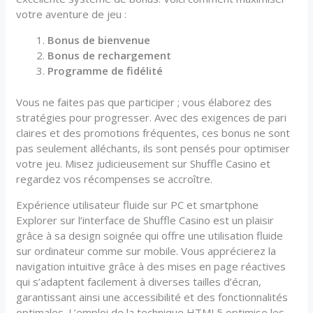
votre aventure de jeu :
Bonus de bienvenue
Bonus de rechargement
Programme de fidélité
Vous ne faites pas que participer ; vous élaborez des
stratégies pour progresser. Avec des exigences de pari
claires et des promotions fréquentes, ces bonus ne sont
pas seulement alléchants, ils sont pensés pour optimiser
votre jeu. Misez judicieusement sur Shuffle Casino et
regardez vos récompenses se accroître.
Expérience utilisateur fluide sur PC et smartphone
Explorer sur l’interface de Shuffle Casino est un plaisir
grâce à sa design soignée qui offre une utilisation fluide
sur ordinateur comme sur mobile. Vous apprécierez la
navigation intuitive grâce à des mises en page réactives
qui s’adaptent facilement à diverses tailles d’écran,
garantissant ainsi une accessibilité et des fonctionnalités
optimales. L’emploi de la technique HTML5 optimise les