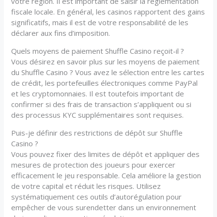
votre région. Il est important de saisir la réglementation
fiscale locale. En général, les casinos rapportent des gains
significatifs, mais il est de votre responsabilité de les
déclarer aux fins d’imposition.
Quels moyens de paiement Shuffle Casino reçoit-il ?
Vous désirez en savoir plus sur les moyens de paiement
du Shuffle Casino ? Vous avez le sélection entre les cartes
de crédit, les portefeuilles électroniques comme PayPal
et les cryptomonnaies. Il est toutefois important de
confirmer si des frais de transaction s’appliquent ou si
des processus KYC supplémentaires sont requises.
Puis-je définir des restrictions de dépôt sur Shuffle
Casino ?
Vous pouvez fixer des limites de dépôt et appliquer des
mesures de protection des joueurs pour exercer
efficacement le jeu responsable. Cela améliore la gestion
de votre capital et réduit les risques. Utilisez
systématiquement ces outils d’autorégulation pour
empêcher de vous surendetter dans un environnement