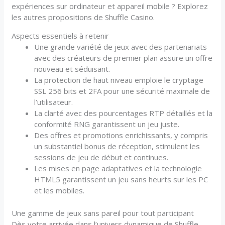
expériences sur ordinateur et appareil mobile ? Explorez
les autres propositions de Shuffle Casino.
Aspects essentiels à retenir
Une grande variété de jeux avec des partenariats
avec des créateurs de premier plan assure un offre
nouveau et séduisant.
La protection de haut niveau emploie le cryptage
SSL 256 bits et 2FA pour une sécurité maximale de
l’utilisateur.
La clarté avec des pourcentages RTP détaillés et la
conformité RNG garantissent un jeu juste.
Des offres et promotions enrichissants, y compris
un substantiel bonus de réception, stimulent les
sessions de jeu de début et continues.
Les mises en page adaptatives et la technologie
HTML5 garantissent un jeu sans heurts sur les PC
et les mobiles.
Une gamme de jeux sans pareil pour tout participant
Dès votre arrivée dans l’univers dynamique de Shuffle