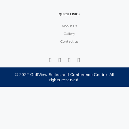
QUICK LINKS
About us
Gallery
Contact us
I
F
T
L
n
a
w
i
s
c
i
n
t
e
t
k
© 2022 GolfView Suites and Conference Centre.
All
a
b
t
e
rights reserved.
g
o
e
d
r
o
r
i
a
k
n
m