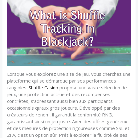
Lorsque vous explorez une site de jeu, vous cherchez une
plateforme qui se démarque par ses performances
tangibles.
Shuffle Casino
propose une vaste sélection de
jeux, une protection accrue et des récompenses
concrètes, s’adressant aussi bien aux participants
occasionnels qu’aux gros joueurs. Développé par des
créateurs de renom, il garantit la conformité RNG,
garantissant ainsi un jeu juste. Avec des offres généreux
et des mesures de protection rigoureuses comme SSL et
2FA, c’est un option sûr. Prêt à explorer la fluidité de ses