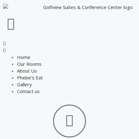
Skip
to
content
Home
Our Rooms
About Us
Phebe’s Eat
Gallery
Contact us