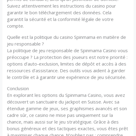
Suivez attentivement les instructions du casino pour
garantir le bon téléchargement des données. Cela
garantit la sécurité et la conformité légale de votre
compte.
Quelle est la politique du casino Spinmama en matière de
jeu responsable ?
La politique de jeu responsable de Spinmama Casino vous
préoccupe ? La protection des joueurs est notre priorité :
options d’auto-exclusion, limites de dépôt et accès à des
ressources d’assistance. Des outils vous aident à garder
le contrôle et à garantir une expérience de jeu sécurisée.
Conclusion
En explorant les options du Spinmama Casino, vous avez
découvert un sanctuaire du jackpot en Suisse. Avec sa
étendue gamme de jeux, ses graphismes avancés et son
cadre sûr, ce casino ne mise pas uniquement sur la
chance, mais aussi sur le jeu stratégique. Grâce à des
bonus généreux et des tactiques exactes, vous êtes prêt
à maximiser chaque chance. N’oubliez pas : comprendre