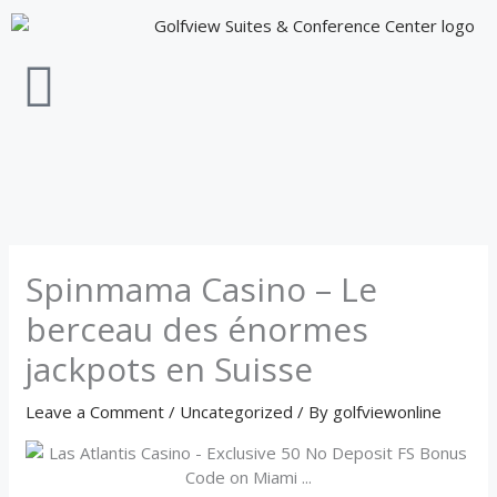
Skip
to
content
Spinmama Casino – Le
berceau des énormes
jackpots en Suisse
Leave a Comment
/
Uncategorized
/ By
golfviewonline