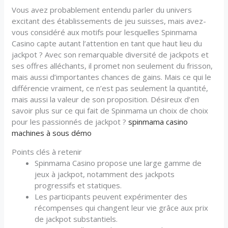
Vous avez probablement entendu parler du univers
excitant des établissements de jeu suisses, mais avez-
vous considéré aux motifs pour lesquelles Spinmama
Casino capte autant l’attention en tant que haut lieu du
jackpot ? Avec son remarquable diversité de jackpots et
ses offres alléchants, il promet non seulement du frisson,
mais aussi d’importantes chances de gains. Mais ce qui le
différencie vraiment, ce n’est pas seulement la quantité,
mais aussi la valeur de son proposition. Désireux d’en
savoir plus sur ce qui fait de Spinmama un choix de choix
pour les passionnés de jackpot ?
spinmama casino
machines à sous démo
Points clés à retenir
Spinmama Casino propose une large gamme de
jeux à jackpot, notamment des jackpots
progressifs et statiques.
Les participants peuvent expérimenter des
récompenses qui changent leur vie grâce aux prix
de jackpot substantiels.