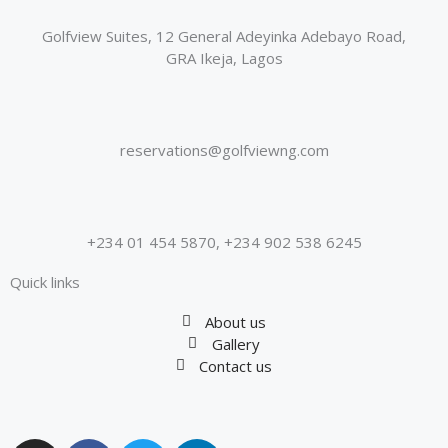
Golfview Suites, 12 General Adeyinka Adebayo Road,
GRA Ikeja, Lagos
reservations@golfviewng.com
+234 01 454 5870, +234 902 538 6245
Quick links
About us
Gallery
Contact us