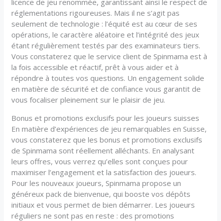
licence de jeu renommée, garantissant ainsi le respect de
réglementations rigoureuses. Mais il ne s’agit pas
seulement de technologie : l’équité est au cœur de ses
opérations, le caractère aléatoire et l’intégrité des jeux
étant régulièrement testés par des examinateurs tiers.
Vous constaterez que le service client de Spinmama est à
la fois accessible et réactif, prêt à vous aider et à
répondre à toutes vos questions. Un engagement solide
en matière de sécurité et de confiance vous garantit de
vous focaliser pleinement sur le plaisir de jeu.
Bonus et promotions exclusifs pour les joueurs suisses
En matière d’expériences de jeu remarquables en Suisse,
vous constaterez que les bonus et promotions exclusifs
de Spinmama sont réellement alléchants. En analysant
leurs offres, vous verrez qu’elles sont conçues pour
maximiser l’engagement et la satisfaction des joueurs.
Pour les nouveaux joueurs, Spinmama propose un
généreux pack de bienvenue, qui booste vos dépôts
initiaux et vous permet de bien démarrer. Les joueurs
réguliers ne sont pas en reste : des promotions