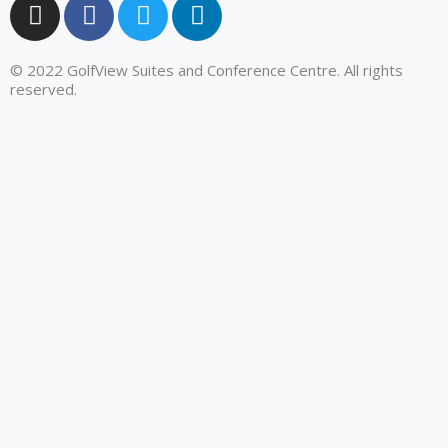
I
F
T
L
n
a
w
i
s
c
i
n
© 2022 GolfView Suites and Conference Centre.
t
e
t
k
All rights
reserved.
a
b
t
e
g
o
e
d
r
o
r
i
a
k
n
m