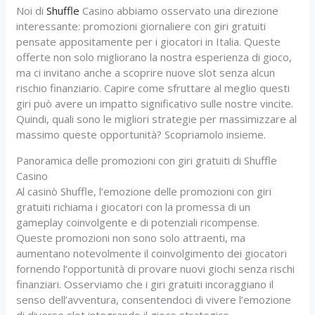
Noi di
Shuffle
Casino abbiamo osservato una direzione
interessante: promozioni giornaliere con giri gratuiti
pensate appositamente per i giocatori in Italia. Queste
offerte non solo migliorano la nostra esperienza di gioco,
ma ci invitano anche a scoprire nuove slot senza alcun
rischio finanziario. Capire come sfruttare al meglio questi
giri può avere un impatto significativo sulle nostre vincite.
Quindi, quali sono le migliori strategie per massimizzare al
massimo queste opportunità? Scopriamolo insieme.
Panoramica delle promozioni con giri gratuiti di Shuffle
Casino
Al casinò Shuffle, l’emozione delle promozioni con giri
gratuiti richiama i giocatori con la promessa di un
gameplay coinvolgente e di potenziali ricompense.
Queste promozioni non sono solo attraenti, ma
aumentano notevolmente il coinvolgimento dei giocatori
fornendo l’opportunità di provare nuovi giochi senza rischi
finanziari. Osserviamo che i giri gratuiti incoraggiano il
senso dell’avventura, consentendoci di vivere l’emozione
di diverse slot integrando il gioco strategico.