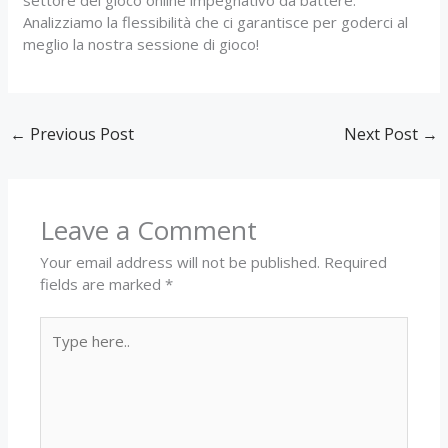
settore del gioco online impegnativo da battere.
Analizziamo la flessibilità che ci garantisce per goderci al
meglio la nostra sessione di gioco!
←
Previous Post
Next Post
→
Leave a Comment
Your email address will not be published.
Required
fields are marked
*
Type
here..