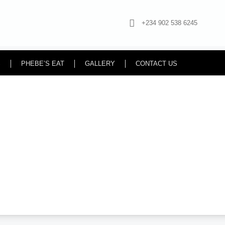
+234 902 538 6245
S
PHEBE’S EAT
GALLERY
CONTACT US