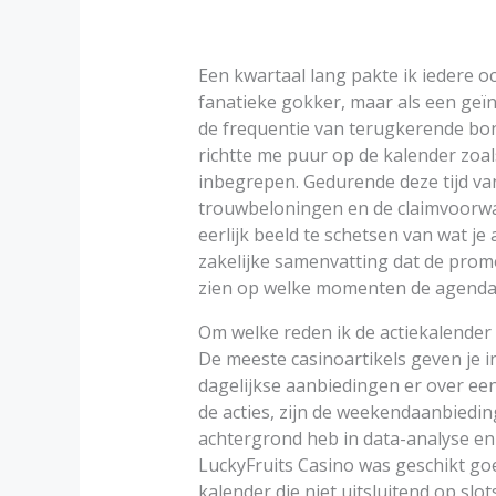
Een kwartaal lang pakte ik iedere o
fanatieke gokker, maar als een geï
de frequentie van terugkerende bon
richtte me puur op de kalender zoa
inbegrepen. Gedurende deze tijd van
trouwbeloningen en de claimvoorwaa
eerlijk beeld te schetsen van wat j
zakelijke samenvatting dat de prom
zien op welke momenten de agend
Om welke reden ik de actiekalender
De meeste casinoartikels geven je in
dagelijkse aanbiedingen er over een 
de acties, zijn de weekendaanbiedin
achtergrond heb in data-analyse en
LuckyFruits Casino was geschikt go
kalender die niet uitsluitend op sl