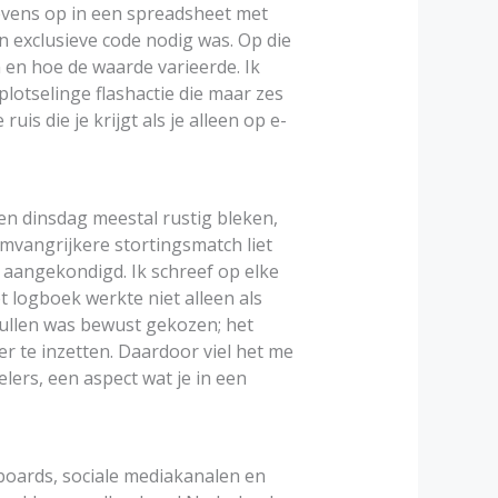
gevens op in een spreadsheet met
exclusieve code nodig was. Op die
en hoe de waarde varieerde. Ik
lotselinge flashactie die maar zes
is die je krijgt als je alleen op e-
 en dinsdag meestal rustig bleken,
mvangrijkere stortingsmatch liet
 aangekondigd. Ik schreef op elke
t logboek werkte niet alleen als
vullen was bewust gekozen; het
er te inzetten. Daardoor viel het me
ers, een aspect wat je in een
rboards, sociale mediakanalen en