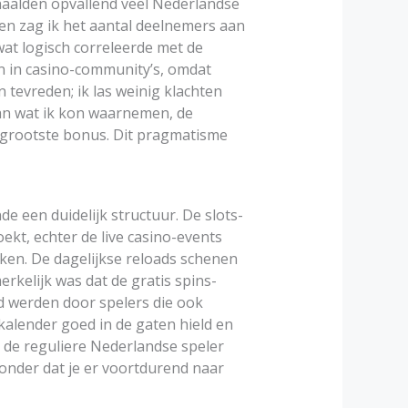
haalden opvallend veel Nederlandse
en zag ik het aantal deelnemers aan
at logisch correleerde met de
n in casino-community’s, omdat
 tevreden; ik las weinig klachten
van wat ik kon waarnemen, de
e grootste bonus. Dit pragmatisme
 een duidelijk structuur. De slots-
ekt, echter de live casino-events
ekken. De dagelijkse reloads schenen
kelijk was dat de gratis spins-
d werden door spelers die ook
alender goed in de gaten hield en
 de reguliere Nederlandse speler
 zonder dat je er voortdurend naar