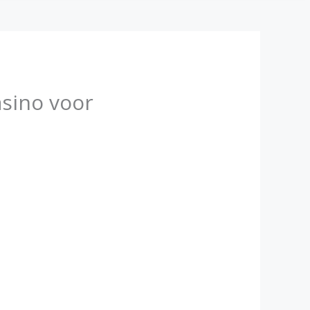
asino voor