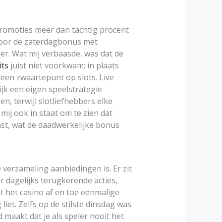
n promoties meer dan tachtig procent
door de zaterdagbonus met
r. Wat mij verbaasde, was dat de
its
juist niet voorkwam; in plaats
een zwaartepunt op slots. Live
jk een eigen speelstrategie
n, terwijl slotliefhebbers elke
ij ook in staat om te zien dat
ast, wat de daadwerkelijke bonus
verzameling aanbiedingen is. Er zit
r dagelijks terugkerende acties,
 het casino af en toe eenmalige
iet. Zelfs op de stilste dinsdag was
d maakt dat je als speler nooit het