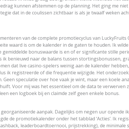
gedrag kunnen afstemmen op de planning. Het ging me niet
gie dat in de coulissen zichtbaar is als je twaalf weken ach
menteren van de complete promotiecyclus van LuckyFruits 
eite waard is om de kalender in de gaten te houden. Ik wild
gemiddelde bonuswaarde is en of er significante stille peri
 ik benieuwd naar de balans tussen stortingsbonussen, gra
en dat live casino-spelers weinig aan de kalender hebben
dus ik registreerde of die frequentie wijzigde. Het onderzoek 
en. Geen speculatie over hoe vaak je wint, maar een koele a
huift. Voor mij was het essentieel om de data te verwerven
lleen een logboek bij en claimde zelf geen enkele bonus.
 georganiseerde aanpak. Dagelijks om negen uur opende ik 
e de promotiekalender onder het tabblad ‘Acties’. Ik regis
cashback, leaderboardtoernooi, prijstrekking), de minimale s