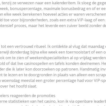
, tenzij ze verwezen naar een kalenderitem. Ik sloeg de ge
eek, bonuspercentage, maximale bonusbedrag en of er een 
an elke week berekenen hoeveel acties er waren verschenen 
toe voor bijzonderheden, zoals een extra VIP-laag of een p
ensief proces, maar het leverde een zuiver beeld zonder de ru
t tot een vertrouwd ritueel. Ik ontdekte al vlug dat maandag
rwijl donderdag bijna elke week een toernooistart of een o
ok om te zien of weekendspecialiteiten al op vrijdag werden
gold of dat live casinospellen en tafels konden deelnemen. He
der die ik later kon doorzoeken op patronen. Handmatig in
ht te lezen en te doorgronden in plaats van alleen een scrap
n woensdag meestal een groter percentage had voor VIP-spel
over het hoofd slaat.
elers reageerden de promoties
rne statistieken van het casino, kon ik via openbare leade