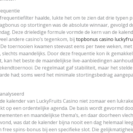
requentie
 frequentiefilter haalde, lukte het om te zien dat drie type
dagbonus op stortingen was de absolute winnaar, gevolgd 
dag. Deze drieledige formule vormde de kern van de kalende
 veel andere casino’s tegenkom, bij
topbonus casino luckyfru
. De toernooien kwamen steevast eens per twee weken, met 
slechts maandelijks. Door deze frequentie kon ik gemakkeli
dt, kan het beste de maandelijkse live-aanbiedingen aanhoude
ndtoernooi. De regelmaat gaf stabiliteit, maar het stelde m
 waarde had; soms werd het minimale stortingsbedrag aangep
analyseerd
de kalender van LuckyFruits Casino niet zomaar een lukrake 
lijkt op een ordentelijke agenda. De basis wordt gevormd doo
ementen en maandelijkse thema’s, en daar doorheen vlecht
vond, was dat de kalender bijna nooit een dag helemaal leeg l
 free spins-bonus bij een specifieke slot. Die gelijkmatighei