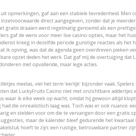
 uit opmerkingen, gaf aan een stabiele tevredenheid. Men 
 de inzetvoorwaarde direct aangegeven, zonder dat je meerder
 gratis draaien werd regelmatig genoemd als een prettige
ers gaf de wens voor meer live casino-opties, maar het hu
ndienst kreeg in dezelfde periode gunstige reacties als het 
 dat ik opving, was dat de agenda geen overdreven pieken v
are opzet deden het werk. Dat gaf mij de overtuiging dat L
donderen met opvallende, maar lege acties.
letjes meelas, viel het term ‘eerlijk’ bijzonder vaak. Spele
oten dat LuckyFruits Casino niet met onzichtbare addertjes
 waar ik elke week op wacht, omdat hij gewoon altijd klopt’
 had die onrealistisch laag was. Toch was er ook nuance: e
arig en stelden voor om die te vervangen door een gratis sp
 suggesties, maar de kalender bleef gedurende het kwartaal 
akelstuk hoeft te zijn; een rustige, betrouwbare partner zij
hieter.