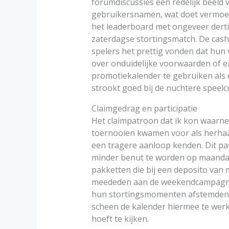
forumdiscussies een redelijk beeld
gebruikersnamen, wat doet vermoede
het leaderboard met ongeveer derti
zaterdagse stortingsmatch. De cash
spelers het prettig vonden dat hun 
over onduidelijke voorwaarden of e
promotiekalender te gebruiken als e
strookt goed bij de nuchtere speelc
Claimgedrag en participatie
Het claimpatroon dat ik kon waarnem
toernooien kwamen voor als herhaald
een tragere aanloop kenden. Dit past
minder benut te worden op maandag,
pakketten die bij een deposito van
meededen aan de weekendcampagnes.
hun stortingsmomenten afstemden op
scheen de kalender hiermee te werken
hoeft te kijken.