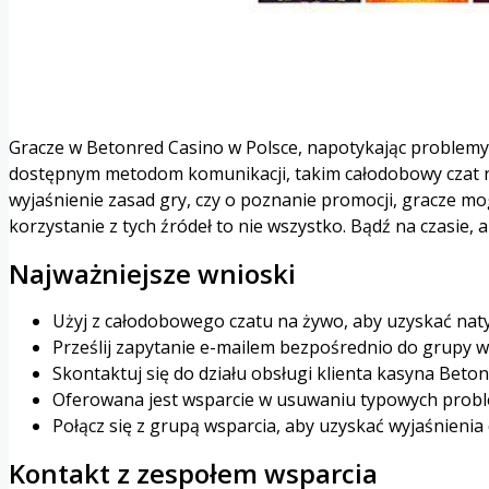
Gracze w Betonred Casino w Polsce, napotykając problemy,
dostępnym metodom komunikacji, takim całodobowy czat na ż
wyjaśnienie zasad gry, czy o poznanie promocji, gracze mo
korzystanie z tych źródeł to nie wszystko. Bądź na czasie
Najważniejsze wnioski
Użyj z całodobowego czatu na żywo, aby uzyskać nat
Prześlij zapytanie e-mailem bezpośrednio do grupy w
Skontaktuj się do działu obsługi klienta kasyna Bet
Oferowana jest wsparcie w usuwaniu typowych problem
Połącz się z grupą wsparcia, aby uzyskać wyjaśnieni
Kontakt z zespołem wsparcia