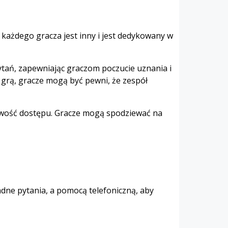
 każdego gracza jest inny i jest dedykowany w
ytań, zapewniając graczom poczucie uznania i
z grą, gracze mogą być pewni, że zespół
liwość dostępu. Gracze mogą spodziewać na
dne pytania, a pomocą telefoniczną, aby