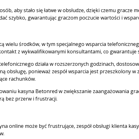
ób, aby stało się łatwe w obsłudze, dzięki czemu gracze m
dać szybko, gwarantując graczom poczucie wartości i wspar
 wielu środków, w tym specjalnego wsparcia telefonicznego
takt z wykwalifikowanymi konsultantami, co gwarantuje sz
 telefonicznego działa w rozszerzonych godzinach, dostos
ynną obsługę, ponieważ zespół wsparcia jest przeszkolony w 
zące rachunków.
żowaniu kasyna Betonred w zwiększanie zaangażowania gracz
 bez przerw i frustracji.
a online może być frustrujące, zespół obsługi klienta kasy
w.