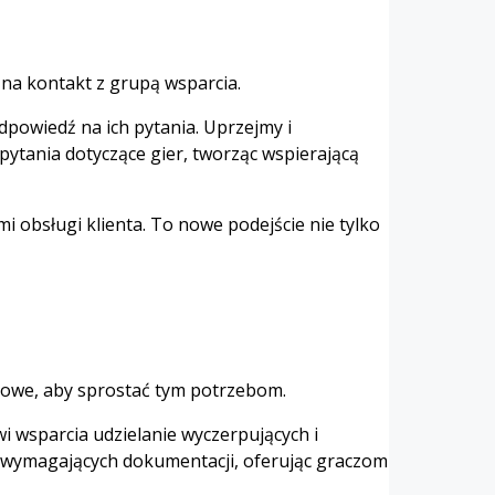
na kontakt z grupą wsparcia.
owiedź na ich pytania. Uprzejmy i
tania dotyczące gier, tworząc wspierającą
 obsługi klienta. To nowe podejście nie tylko
ilowe, aby sprostać tym potrzebom.
i wsparcia udzielanie wyczerpujących i
 wymagających dokumentacji, oferując graczom