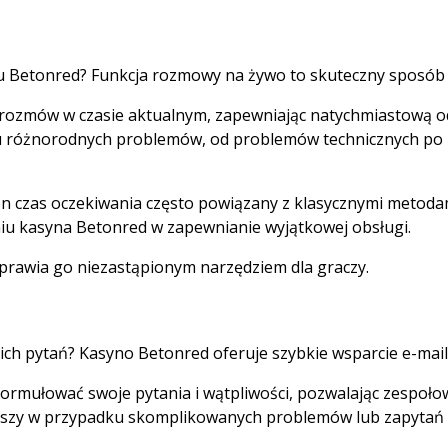
lu Betonred? Funkcja rozmowy na żywo to skuteczny sposób 
ozmów w czasie aktualnym, zapewniając natychmiastową odp
 różnorodnych problemów, od problemów technicznych po py
n czas oczekiwania często powiązany z klasycznymi metodami
niu kasyna Betonred w zapewnianie wyjątkowej obsługi.
 sprawia go niezastąpionym narzędziem dla graczy.
swoich pytań? Kasyno Betonred oferuje szybkie wsparcie e-ma
ormułować swoje pytania i wątpliwości, pozwalając zespołow
lepszy w przypadku skomplikowanych problemów lub zapytań