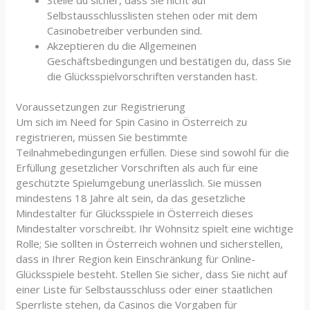
Selbstausschlusslisten stehen oder mit dem
Casinobetreiber verbunden sind.
Akzeptieren du die Allgemeinen
Geschäftsbedingungen und bestätigen du, dass Sie
die Glücksspielvorschriften verstanden hast.
Voraussetzungen zur Registrierung
Um sich im Need for Spin Casino in Österreich zu
registrieren, müssen Sie bestimmte
Teilnahmebedingungen erfüllen. Diese sind sowohl für die
Erfüllung gesetzlicher Vorschriften als auch für eine
geschützte Spielumgebung unerlässlich. Sie müssen
mindestens 18 Jahre alt sein, da das gesetzliche
Mindestalter für Glücksspiele in Österreich dieses
Mindestalter vorschreibt. Ihr Wohnsitz spielt eine wichtige
Rolle; Sie sollten in Österreich wohnen und sicherstellen,
dass in Ihrer Region kein Einschränkung für Online-
Glücksspiele besteht. Stellen Sie sicher, dass Sie nicht auf
einer Liste für Selbstausschluss oder einer staatlichen
Sperrliste stehen, da Casinos die Vorgaben für