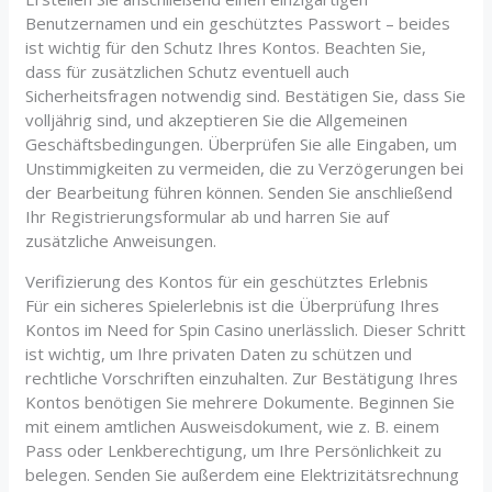
Benutzernamen und ein geschütztes Passwort – beides
ist wichtig für den Schutz Ihres Kontos. Beachten Sie,
dass für zusätzlichen Schutz eventuell auch
Sicherheitsfragen notwendig sind. Bestätigen Sie, dass Sie
volljährig sind, und akzeptieren Sie die Allgemeinen
Geschäftsbedingungen. Überprüfen Sie alle Eingaben, um
Unstimmigkeiten zu vermeiden, die zu Verzögerungen bei
der Bearbeitung führen können. Senden Sie anschließend
Ihr Registrierungsformular ab und harren Sie auf
zusätzliche Anweisungen.
Verifizierung des Kontos für ein geschütztes Erlebnis
Für ein sicheres Spielerlebnis ist die Überprüfung Ihres
Kontos im Need for Spin Casino unerlässlich. Dieser Schritt
ist wichtig, um Ihre privaten Daten zu schützen und
rechtliche Vorschriften einzuhalten. Zur Bestätigung Ihres
Kontos benötigen Sie mehrere Dokumente. Beginnen Sie
mit einem amtlichen Ausweisdokument, wie z. B. einem
Pass oder Lenkberechtigung, um Ihre Persönlichkeit zu
belegen. Senden Sie außerdem eine Elektrizitätsrechnung