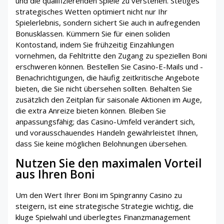
und die qualifizierenden Spiele zu verstehen. Stetiges
strategisches Wetten optimiert nicht nur Ihr
Spielerlebnis, sondern sichert Sie auch in aufregenden
Bonusklassen. Kümmern Sie für einen soliden
Kontostand, indem Sie frühzeitig Einzahlungen
vornehmen, da Fehltritte den Zugang zu speziellen Boni
erschweren können. Bestellen Sie Casino-E-Mails und -
Benachrichtigungen, die häufig zeitkritische Angebote
bieten, die Sie nicht übersehen sollten. Behalten Sie
zusätzlich den Zeitplan für saisonale Aktionen im Auge,
die extra Anreize bieten können. Bleiben Sie
anpassungsfähig; das Casino-Umfeld verändert sich,
und vorausschauendes Handeln gewährleistet Ihnen,
dass Sie keine möglichen Belohnungen übersehen.
Nutzen Sie den maximalen Vorteil
aus Ihren Boni
Um den Wert Ihrer Boni im Spingranny Casino zu
steigern, ist eine strategische Strategie wichtig, die
kluge Spielwahl und überlegtes Finanzmanagement