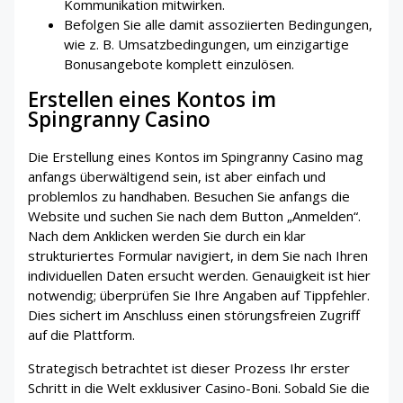
Kommunikation mitwirken.
Befolgen Sie alle damit assoziierten Bedingungen,
wie z. B. Umsatzbedingungen, um einzigartige
Bonusangebote komplett einzulösen.
Erstellen eines Kontos im
Spingranny Casino
Die Erstellung eines Kontos im Spingranny Casino mag
anfangs überwältigend sein, ist aber einfach und
problemlos zu handhaben. Besuchen Sie anfangs die
Website und suchen Sie nach dem Button „Anmelden“.
Nach dem Anklicken werden Sie durch ein klar
strukturiertes Formular navigiert, in dem Sie nach Ihren
individuellen Daten ersucht werden. Genauigkeit ist hier
notwendig; überprüfen Sie Ihre Angaben auf Tippfehler.
Dies sichert im Anschluss einen störungsfreien Zugriff
auf die Plattform.
Strategisch betrachtet ist dieser Prozess Ihr erster
Schritt in die Welt exklusiver Casino-Boni. Sobald Sie die