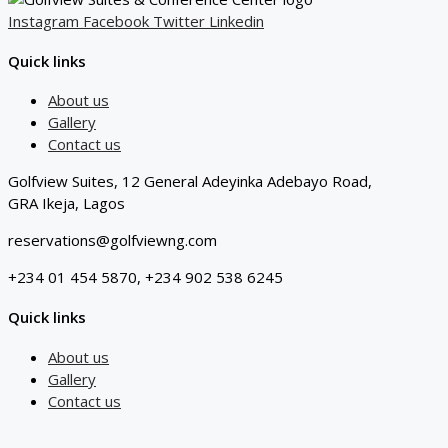
Instagram
Facebook
Twitter
Linkedin
Quick links
About us
Gallery
Contact us
Golfview Suites, 12 General Adeyinka Adebayo Road,
GRA Ikeja, Lagos
reservations@golfviewng.com
+234 01 454 5870, +234 902 538 6245
Quick links
About us
Gallery
Contact us