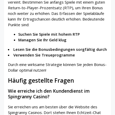
vereint. Bestimmen Sie anfangs Spiele mit einem guten
Return-to-Player-Prozentsatz (RTP), um Ihren Bonus
noch weiter zu erhöhen. Das Erfassen der Spielabläufe
kann Ihr Ertragschancen deutlich erhöhen. Bedeutende
Punkte sind:
Suchen Sie Spiele mit hohem RTP
Managen Sie Ihr Geld klug
Lesen Sie die Bonusbedingungen sorgfältig durch
Verwenden Sie Treueprogramme
Durch eine wirksame Strategie können Sie jeden Bonus-
Dollar optimal nutzen!
Häufig gestellte Fragen
Wie erreiche ich den Kundendienst im
Spingranny Casino?
Sie erreichen uns am besten über die Website des
Spingranny Casinos. Dort stehen Ihnen Echtzeit-Chat