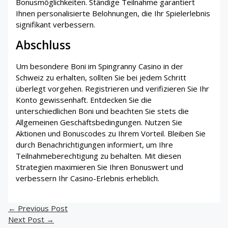
Bonusmöglichkeiten. Ständige Teilnahme garantiert
Ihnen personalisierte Belohnungen, die Ihr Spielerlebnis
signifikant verbessern.
Abschluss
Um besondere Boni im Spingranny Casino in der
Schweiz zu erhalten, sollten Sie bei jedem Schritt
überlegt vorgehen. Registrieren und verifizieren Sie Ihr
Konto gewissenhaft. Entdecken Sie die
unterschiedlichen Boni und beachten Sie stets die
Allgemeinen Geschäftsbedingungen. Nutzen Sie
Aktionen und Bonuscodes zu Ihrem Vorteil. Bleiben Sie
durch Benachrichtigungen informiert, um Ihre
Teilnahmeberechtigung zu behalten. Mit diesen
Strategien maximieren Sie Ihren Bonuswert und
verbessern Ihr Casino-Erlebnis erheblich.
←
Previous Post
Next Post
→