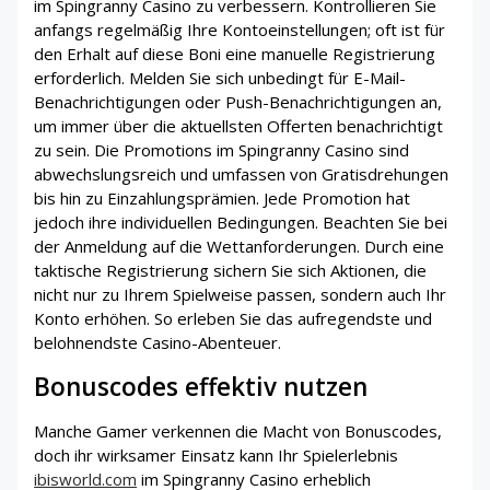
im Spingranny Casino zu verbessern. Kontrollieren Sie
anfangs regelmäßig Ihre Kontoeinstellungen; oft ist für
den Erhalt auf diese Boni eine manuelle Registrierung
erforderlich. Melden Sie sich unbedingt für E-Mail-
Benachrichtigungen oder Push-Benachrichtigungen an,
um immer über die aktuellsten Offerten benachrichtigt
zu sein. Die Promotions im Spingranny Casino sind
abwechslungsreich und umfassen von Gratisdrehungen
bis hin zu Einzahlungsprämien. Jede Promotion hat
jedoch ihre individuellen Bedingungen. Beachten Sie bei
der Anmeldung auf die Wettanforderungen. Durch eine
taktische Registrierung sichern Sie sich Aktionen, die
nicht nur zu Ihrem Spielweise passen, sondern auch Ihr
Konto erhöhen. So erleben Sie das aufregendste und
belohnendste Casino-Abenteuer.
Bonuscodes effektiv nutzen
Manche Gamer verkennen die Macht von Bonuscodes,
doch ihr wirksamer Einsatz kann Ihr Spielerlebnis
ibisworld.com
im Spingranny Casino erheblich