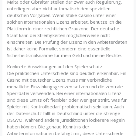
Malta oder Gibraltar stellen dar zwar auch Regulierung,
unterliegen aber nicht automatisch den speziellen
deutschen Vorgaben. Wenn Stake Casino unter einer
solchen internationalen Lizenz arbeitet, benutze ich die
Plattform in einer rechtlichen Grauzone. Der deutsche
Staat kann bei Streitigkeiten möglicherweise nicht
einschreiten. Die Prüfung der Lizenz in den Anbieterdaten
ist daher keine Formalie, sondern eine essentielle
Sicherheitsmaßnahme für mein Geld und meine Rechte.
Konkrete Auswirkungen auf den Spielerschutz
Die praktischen Unterschiede sind deutlich erkennbar. Ein
Casino mit deutscher Lizenz muss mir verbindliche
monatliche Einzahlungsgrenzen setzen und die zentrale
Sperrdatei verwenden. Bei einer internationalen Lizenz
sind diese Limits oft flexibler oder weniger strikt, was für
Spieler mit Kontrollbedarf problematisch sein kann. Auch
der Datenschutz fällt in Deutschland unter die strenge
DSGVO, während andere Jurisdiktionen lockerere Regeln
haben können. Die genaue Kenntnis der
Anbieterinformationen befähigt mir, diese Unterschiede