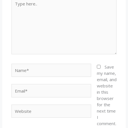
here..
Name*
Save
my name,
email, and
website
Email*
in this
browser
for the
Website
next time
I
comment.