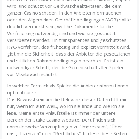
wird, und schützt vor Geldwäscheaktivitäten, die dem
ganzen Casino schaden. In den Anbieterinformationen
oder den Allgemeinen Geschäftsbedingungen (AGB) sollte
deutlich vermerkt sein, welche Dokumente für die
Verifizierung notwendig sind und wie sie geschützt
verarbeitet werden. Ein transparentes und geschütztes
KYC-Verfahren, das frühzeitig und explizit vermittelt wird,
gibt mir die Sicherheit, dass der Anbieter die gesetzlichen
und sittlichen Rahmenbedingungen beachtet. Es ist ein
notwendiger Schritt, der die Gemeinschaft aller Spieler
vor Missbrauch schützt.
In welcher Form ich als Spieler die Anbieterinformationen
optimal nutze
Das Bewusstsein um die Relevanz dieser Daten hilft mir
nur, wenn ich auch weiß, wo ich sie finde und wie ich sie
lese. Meine erste Anlaufstelle ist immer der untere
Bereich der Stake Casino Website. Dort finden sich
normalerweise Verknüpfungen zu “Impressum”, “Über
uns”, “Lizenzen” oder “Rechtliches”. Ich lese diese Seiten