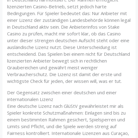
lizenzierten Casino-Betrieb, setzt jedoch harte
Bedingungen. Für Spieler bedeutet das: Nur Anbieter mit
einer Lizenz der zuständigen Landesbehörde können legal
in Deutschland aktiv sein. Die Anbieterinfos von Stake
Casino zu prüfen, macht mir sofort klar, ob das Casino
unter dieser strengen deutschen Aufsicht steht oder eine
ausländische Lizenz nutzt. Diese Unterscheidung ist
entscheidend. Das Spielen bei einem nicht für Deutschland
lizenzierten Anbieter bewegt sich in rechtlichen
Graubereichen und gewährt meist weniger
Verbraucherschutz. Die Lizenz ist damit der erste und
wichtigste Check für jeden, der wissen will, was er tut.
Der Gegensatz zwischen einer deutschen und einer
internationalen Lizenz
Eine deutsche Lizenz nach GlüStV gewährleistet mir als
Spieler konkrete Schutzmaßnahmen: Einlagen sind bis zu
einem bestimmten Rahmen gesichert, Spielsperren und
Limits sind Pflicht, und die Spiele werden streng auf
Fairness kontrolliert. Internationale Lizenzen aus Curaçao,