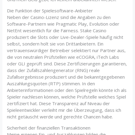
Die Funktion der Spielesoftware-Anbieter
Neben der Casino-Lizenz sind die Angaben zu den
Software-Partnern wie Pragmatic Play, Evolution oder
NetEnt wesentlich für die Fairness. Stake Casino
produziert die Slots oder Live-Dealer-Spiele häufig nicht
selbst, sondern holt sie von Drittanbietern. Ein
vertrauenswürdiger Betreiber selektiert nur Partner aus,
die von neutralen Prüfstellen wie eCOGRA, iTech Labs
oder GLI geprüft sind. Diese Zertifizierungen garantieren,
dass der Zufallszahlengenerator (RNG) reale
Zufallsergebnisse produziert und die bekanntgegebenen
Auszahlungsquoten (RTP) stimmen. In den
Anbieterinformationen oder den Spielregeln könnte ich als
Spieler nachlesen können, welche Prüfstelle welches Spiel
zertifiziert hat. Diese Transparenz auf Niveau der
Spieleentwickler verleiht mir die Überzeugung, dass ich
nicht getäuscht werde und gerechte Chancen habe.
Sicherheit der finanziellen Transaktionen
Meine eigenen Ein- und Auszahlungen bilden die