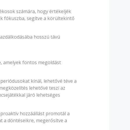
átékosok számára, hogy értékeljék
k fókuszba, segítve a körültekintő
gazdálkodásába hosszú távú
e, amelyek fontos megoldást
 periódusokat kínál, lehetővé téve a
egközelítés lehetővé teszi az
ncsejátékkal járó lehetséges
 proaktív hozzáállást promotál a
at a döntéseikre, megerősítve a