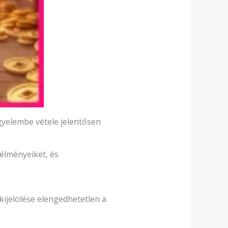
gyelembe vétele jelentősen
élményeiket, és
kijelölése elengedhetetlen a