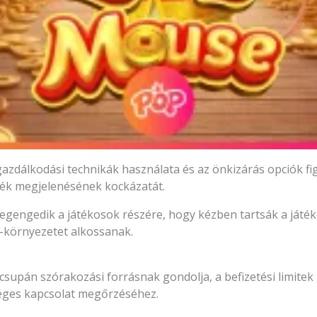
gazdálkodási technikák használata és az önkizárás opciók fi
ték megjelenésének kockázatát.
egengedik a játékosok részére, hogy kézben tartsák a játék
-környezetet alkossanak.
csupán szórakozási forrásnak gondolja, a befizetési limitek 
éges kapcsolat megőrzéséhez.