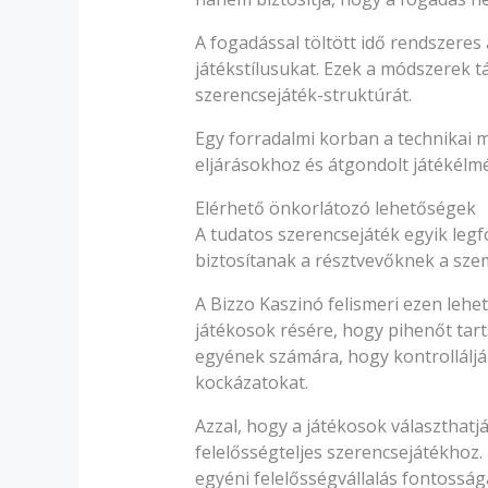
A fogadással töltött idő rendszeres
játékstílusukat. Ezek a módszerek t
szerencsejáték-struktúrát.
Egy forradalmi korban a technikai
eljárásokhoz és átgondolt játékélm
Elérhető önkorlátozó lehetőségek
A tudatos szerencsejáték egyik le
biztosítanak a résztvevőknek a szem
A Bizzo Kaszinó felismeri ezen lehet
játékosok résére, hogy pihenőt tar
egyének számára, hogy kontrollálják
kockázatokat.
Azzal, hogy a játékosok választhatj
felelősségteljes szerencsejátékhoz.
egyéni felelősségvállalás fontosság