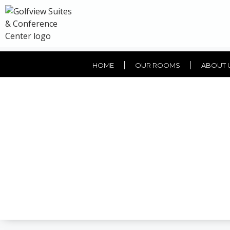
Skip
to
content
HOME
OUR ROOMS
ABOUT 