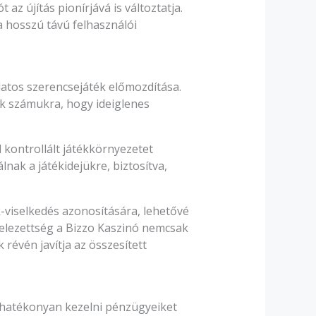
az újítás pionírjává is változtatja.
a hosszú távú felhasználói
datos szerencsejáték előmozdítása.
ik számukra, hogy ideiglenes
 kontrollált játékkörnyezetet
nak a játékidejükre, biztosítva,
viselkedés azonosítására, lehetővé
telezettség a Bizzo Kaszinó nemcsak
révén javítja az összesített
k hatékonyan kezelni pénzügyeiket