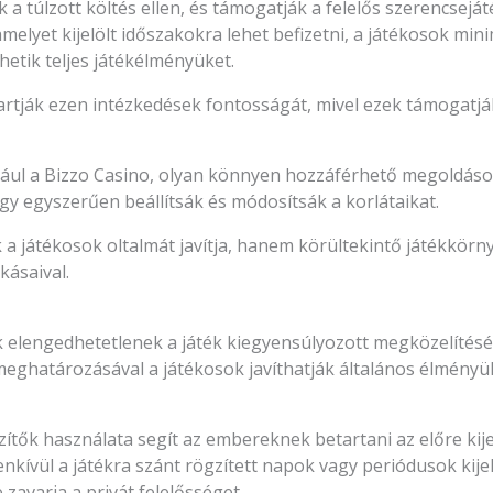
 a túlzott költés ellen, és támogatják a felelős szerencsejá
elyet kijelölt időszakokra lehet befizetni, a játékosok mini
hetik teljes játékélményüket.
tartják ezen intézkedések fontosságát, mivel ezek támogatjá
dául a Bizzo Casino, olyan könnyen hozzáférhető megoldáso
y egyszerűen beállítsák és módosítsák a korlátaikat.
 a játékosok oltalmát javítja, hanem körültekintő játékkör
kásaival.
k elengedhetetlenek a játék kiegyensúlyozott megközelítésé
meghatározásával a játékosok javíthatják általános élményü
zítők használata segít az embereknek betartani az előre kij
kívül a játékra szánt rögzített napok vagy periódusok kije
zavarja a privát felelősséget.