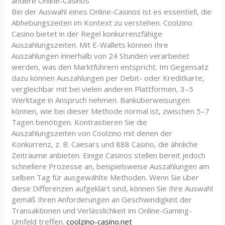
andere Online-Casinos
Bei der Auswahl eines Online-Casinos ist es essentiell, die
Abhebungszeiten im Kontext zu verstehen. Coolzino
Casino bietet in der Regel konkurrenzfähige
Auszahlungszeiten. Mit E-Wallets können Ihre
Auszahlungen innerhalb von 24 Stunden verarbeitet
werden, was den Marktführern entspricht. Im Gegensatz
dazu können Auszahlungen per Debit- oder Kreditkarte,
vergleichbar mit bei vielen anderen Plattformen, 3–5
Werktage in Anspruch nehmen. Banküberweisungen
können, wie bei dieser Methode normal ist, zwischen 5–7
Tagen benötigen. Kontrastieren Sie die
Auszahlungszeiten von Coolzino mit denen der
Konkurrenz, z. B. Caesars und 888 Casino, die ähnliche
Zeiträume anbieten. Einige Casinos stellen bereit jedoch
schnellere Prozesse an, beispielsweise Auszahlungen am
selben Tag für ausgewählte Methoden. Wenn Sie über
diese Differenzen aufgeklärt sind, können Sie Ihre Auswahl
gemäß Ihren Anforderungen an Geschwindigkeit der
Transaktionen und Verlässlichkeit im Online-Gaming-
Umfeld treffen.
coolzino-casino.net