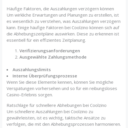
Häufige Faktoren, die Auszahlungen verzögern können
Um wirkliche Erwartungen und Planungen zu erstellen, ist
es wesentlich zu verstehen, was Auszahlungen verzögern
kann. Einige häufige Faktoren bei Coolzino können sich auf
die Abhebungszeitpläne auswirken. Diese zu erkennen ist
essentiell für ein effizientes Zeitplanung.
Verifizierungsanforderungen
Ausgewählte Zahlungsmethode
Auszahlungslimits
Interne Überprüfungsprozesse
Wenn Sie diese Elemente kennen, können Sie mögliche
Verspätungen vorhersehen und so für ein reibungsloses
Casino-Erlebnis sorgen.
Ratschläge für schnellere Abhebungen bei Coolzino
Um schnellere Auszahlungen bei Coolzino zu
gewährleisten, ist es wichtig, taktische Ansätze zu
verfolgen, die mit den Abhebungsprozessen harmonieren.