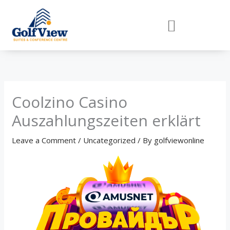
Skip
to
content
Coolzino Casino
Auszahlungszeiten erklärt
Leave a Comment
/
Uncategorized
/ By
golfviewonline