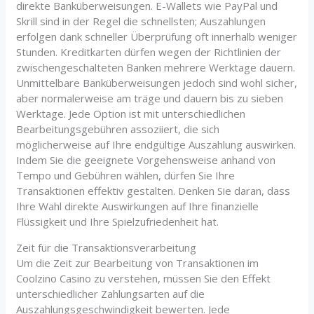
direkte Banküberweisungen. E-Wallets wie PayPal und
Skrill sind in der Regel die schnellsten; Auszahlungen
erfolgen dank schneller Überprüfung oft innerhalb weniger
Stunden. Kreditkarten dürfen wegen der Richtlinien der
zwischengeschalteten Banken mehrere Werktage dauern.
Unmittelbare Banküberweisungen jedoch sind wohl sicher,
aber normalerweise am träge und dauern bis zu sieben
Werktage. Jede Option ist mit unterschiedlichen
Bearbeitungsgebühren assoziiert, die sich
möglicherweise auf Ihre endgültige Auszahlung auswirken.
Indem Sie die geeignete Vorgehensweise anhand von
Tempo und Gebühren wählen, dürfen Sie Ihre
Transaktionen effektiv gestalten. Denken Sie daran, dass
Ihre Wahl direkte Auswirkungen auf Ihre finanzielle
Flüssigkeit und Ihre Spielzufriedenheit hat.
Zeit für die Transaktionsverarbeitung
Um die Zeit zur Bearbeitung von Transaktionen im
Coolzino Casino zu verstehen, müssen Sie den Effekt
unterschiedlicher Zahlungsarten auf die
Auszahlungsgeschwindigkeit bewerten. Jede