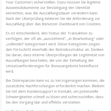
Your Customer) sicherstellen. Dazu müssen Sie legitime
Ausweisdokumente zur Bestätigung der Identität
einreichen, was die Auszahlungsdauer verändern kann.
Nach der Überprüfung initiieren Sie die Anforderung zur
Auszahlung über das Benutzer-Dashboard von Coolzino.
Es ist entscheidend, den Status der Transaktion zu
verfolgen, der oft als „ausstehend“, „in Bearbeitung“ oder
„vollendet“ kategorisiert wird. Diese Kategorien zeigen
den Fortschritt innerhalb der Betriebsstruktur an. Denken
Sie daran, dass interne Überprüfungen die Legitimität von
Auszahlungen beurteilen, die von der Einhaltung der
Umsatzanforderungen für Bonusangebote beeinflusst
wird.
Bei Diskrepanzen kann es zu Verzögerungen kommen, die
zusätzliche Nachforschungen erforderlich machen. Bleiben
Sie mit dem Kundensupport in Kontakt, um potenzielle
Schwierigkeiten schnell zu lösen und sicherzustellen, dass
Sie den Vorgang klar und effektiv verstehen.