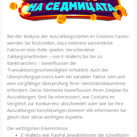
Bei der Analyse der Auszahlungszeiten im Coolzino Casino
werden Sie feststellen, dass mehrere wesentliche
Faktoren eine Rolle spielen. Verschiedene
Zahlungsmethoden – von E-Wallets bis hin zu
Banktransfers – beeinflussen die
Transaktionsgeschwindigkeit erheblich. Auch der
Überprüfungsprozess kann ein variabler Faktor sein und
eine sorgfältige Überprüfung Ihrer Identitätsdokumente
erfordern. Diese Elemente beeinflussen Ihren Zeitplan für
Auszahlungen. Sind Sie interessiert, wie Coolzino im
Vergleich zur Konkurrenz abschneidet oder wie Sie Ihre
Auszahlungen beschleunigen können? Wir informieren Sie
gleich über diese wichtigen Aspekte.
Die wichtigsten Erkenntnisse
E-Wallets wie PayPal gewährleisten die schnellsten