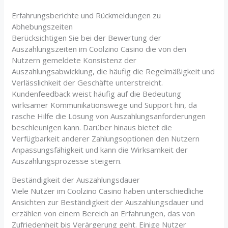
Erfahrungsberichte und Rückmeldungen zu
Abhebungszeiten
Berücksichtigen Sie bei der Bewertung der
Auszahlungszeiten im Coolzino Casino die von den
Nutzern gemeldete Konsistenz der
Auszahlungsabwicklung, die häufig die Regelmäßigkeit und
Verlässlichkeit der Geschäfte unterstreicht.
Kundenfeedback weist häufig auf die Bedeutung
wirksamer Kommunikationswege und Support hin, da
rasche Hilfe die Lösung von Auszahlungsanforderungen
beschleunigen kann. Darüber hinaus bietet die
Verfügbarkeit anderer Zahlungsoptionen den Nutzern
Anpassungsfähigkeit und kann die Wirksamkeit der
Auszahlungsprozesse steigern.
Beständigkeit der Auszahlungsdauer
Viele Nutzer im Coolzino Casino haben unterschiedliche
Ansichten zur Beständigkeit der Auszahlungsdauer und
erzählen von einem Bereich an Erfahrungen, das von
Zufriedenheit bis Verärgerung geht. Einige Nutzer