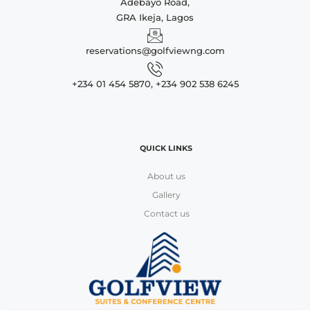
Adebayo Road,
GRA Ikeja, Lagos
reservations@golfviewng.com
+234 01 454 5870, +234 902 538 6245
QUICK LINKS
About us
Gallery
Contact us