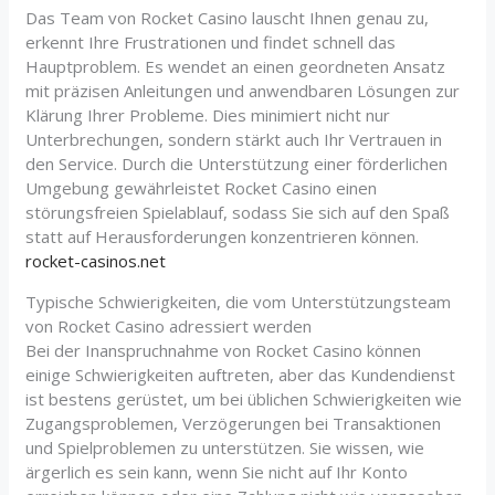
Das Team von Rocket Casino lauscht Ihnen genau zu,
erkennt Ihre Frustrationen und findet schnell das
Hauptproblem. Es wendet an einen geordneten Ansatz
mit präzisen Anleitungen und anwendbaren Lösungen zur
Klärung Ihrer Probleme. Dies minimiert nicht nur
Unterbrechungen, sondern stärkt auch Ihr Vertrauen in
den Service. Durch die Unterstützung einer förderlichen
Umgebung gewährleistet Rocket Casino einen
störungsfreien Spielablauf, sodass Sie sich auf den Spaß
statt auf Herausforderungen konzentrieren können.
rocket-casinos.net
Typische Schwierigkeiten, die vom Unterstützungsteam
von Rocket Casino adressiert werden
Bei der Inanspruchnahme von Rocket Casino können
einige Schwierigkeiten auftreten, aber das Kundendienst
ist bestens gerüstet, um bei üblichen Schwierigkeiten wie
Zugangsproblemen, Verzögerungen bei Transaktionen
und Spielproblemen zu unterstützen. Sie wissen, wie
ärgerlich es sein kann, wenn Sie nicht auf Ihr Konto