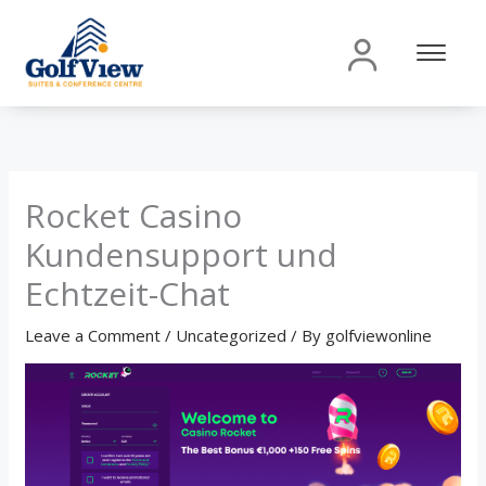
Skip
to
content
Rocket Casino
Kundensupport und
Echtzeit-Chat
Leave a Comment
/
Uncategorized
/ By
golfviewonline