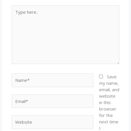
Type
here..
Name*
Save
my name,
email, and
website
Email*
in this
browser
for the
Website
next time
I