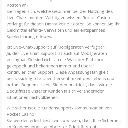
Kosten an?
Sie fragen sich, welche Gebühren bei der Nutzung des
Live-Chats anfallen. Wichtig zu wissen: Rocket Casino
verlangt für diesen Dienst keine Kosten. So können Sie Ihr
Geldmittel effektiv verwalten und ein entspanntes
Spielerfahrung erleben.
Ist Live-Chat-Support auf Mobilgeräten verfügbar?
Ja, der Live-Chat-Support ist auch auf Mobilgeräten
verfügbar. Sie sind nicht an die Wahl der Plattform
gekoppelt und bekommen immer und überall
kontinuierlichen Support. Diese Anpassungsfähigkeit
berücksichtigt die Unvorhersehbarkeit des Lebens und
betont Bequemlichkeit. Sie demonstriert, dass wir die
Bedürfnisse unserer Kunden in sich verändernden
Situationen nachvollziehen.
Wie sicher ist die Kundensupport-Kommunikation von
Rocket Casino?
Sie werden erleichtert sein zu wissen, dass Ihre Sicherheit
im Kundensupport an oberster Priorität steht.