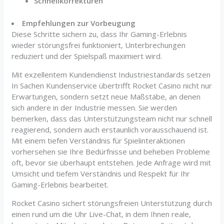
Schnellkorrekturen
Empfehlungen zur Vorbeugung
Diese Schritte sichern zu, dass Ihr Gaming-Erlebnis
wieder störungsfrei funktioniert, Unterbrechungen
reduziert und der Spielspaß maximiert wird.
Mit exzellentem Kundendienst Industriestandards setzen
In Sachen Kundenservice übertrifft Rocket Casino nicht nur
Erwartungen, sondern setzt neue Maßstäbe, an denen
sich andere in der Industrie messen. Sie werden
bemerken, dass das Unterstützungsteam nicht nur schnell
reagierend, sondern auch erstaunlich vorausschauend ist.
Mit einem tiefen Verständnis für Spielinteraktionen
vorhersehen sie Ihre Bedürfnisse und beheben Probleme
oft, bevor sie überhaupt entstehen. Jede Anfrage wird mit
Umsicht und tiefem Verständnis und Respekt für Ihr
Gaming-Erlebnis bearbeitet.
Rocket Casino sichert störungsfreien Unterstützung durch
einen rund um die Uhr Live-Chat, in dem Ihnen reale,