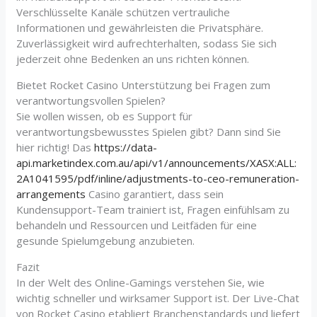
Verschlüsselte Kanäle schützen vertrauliche
Informationen und gewährleisten die Privatsphäre.
Zuverlässigkeit wird aufrechterhalten, sodass Sie sich
jederzeit ohne Bedenken an uns richten können.
Bietet Rocket Casino Unterstützung bei Fragen zum
verantwortungsvollen Spielen?
Sie wollen wissen, ob es Support für
verantwortungsbewusstes Spielen gibt? Dann sind Sie
hier richtig! Das
https://data-
api.marketindex.com.au/api/v1/announcements/XASX:ALL:
2A1041595/pdf/inline/adjustments-to-ceo-remuneration-
arrangements
Casino garantiert, dass sein
Kundensupport-Team trainiert ist, Fragen einfühlsam zu
behandeln und Ressourcen und Leitfäden für eine
gesunde Spielumgebung anzubieten.
Fazit
In der Welt des Online-Gamings verstehen Sie, wie
wichtig schneller und wirksamer Support ist. Der Live-Chat
von Rocket Casino etabliert Branchenstandards und liefert