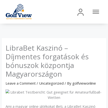
Skip
to
content
LibraBet Kaszinó –
Díjmentes forgatások és
bónuszok központja
Magyarországon
Leave a Comment
/
Uncategorized
/ By
golfviewonline
Ami a magyar online játékokat illeti, a LibraBet Kaszinó