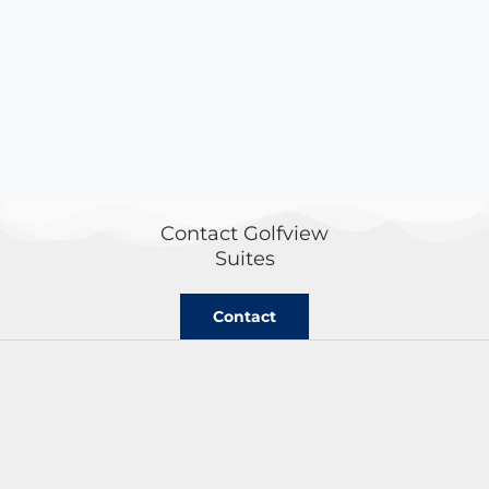
Contact Golfview
Suites
Contact