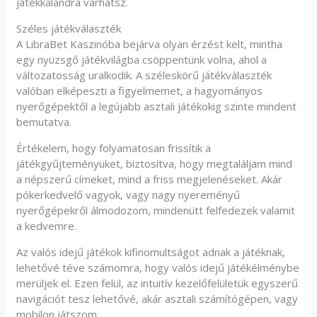
játékkalandra várhatsz.
Széles játékválaszték
A LibraBet Kaszinóba bejárva olyan érzést kelt, mintha
egy nyüzsgő játékvilágba csöppentünk volna, ahol a
változatosság uralkodik. A széleskörű játékválaszték
valóban elképeszti a figyelmemet, a hagyományos
nyerőgépektől a legújabb asztali játékokig szinte mindent
bemutatva.
Értékelem, hogy folyamatosan frissítik a
játékgyűjteményüket, biztosítva, hogy megtaláljam mind
a népszerű címeket, mind a friss megjelenéseket. Akár
pókerkedvelő vagyok, vagy nagy nyereményű
nyerőgépekről álmodozom, mindenütt felfedezek valamit
a kedvemre.
Az valós idejű játékok kifinomultságot adnak a játéknak,
lehetővé téve számomra, hogy valós idejű játékélménybe
merüljek el. Ezen felül, az intuitív kezelőfelületük egyszerű
navigációt tesz lehetővé, akár asztali számítógépen, vagy
mobilon játszom.