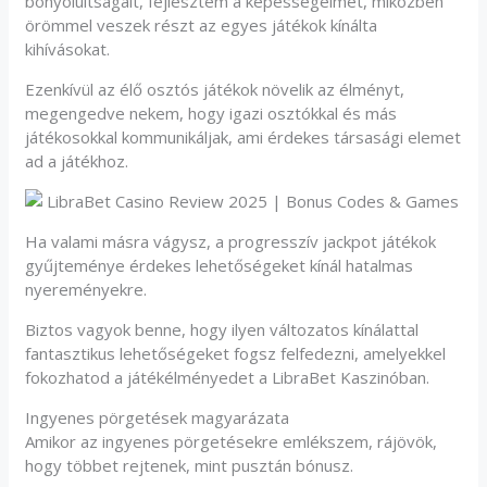
bonyolultságait, fejlesztem a képességeimet, miközben
örömmel veszek részt az egyes játékok kínálta
kihívásokat.
Ezenkívül az élő osztós játékok növelik az élményt,
megengedve nekem, hogy igazi osztókkal és más
játékosokkal kommunikáljak, ami érdekes társasági elemet
ad a játékhoz.
Ha valami másra vágysz, a progresszív jackpot játékok
gyűjteménye érdekes lehetőségeket kínál hatalmas
nyereményekre.
Biztos vagyok benne, hogy ilyen változatos kínálattal
fantasztikus lehetőségeket fogsz felfedezni, amelyekkel
fokozhatod a játékélményedet a LibraBet Kaszinóban.
Ingyenes pörgetések magyarázata
Amikor az ingyenes pörgetésekre emlékszem, rájövök,
hogy többet rejtenek, mint pusztán bónusz.